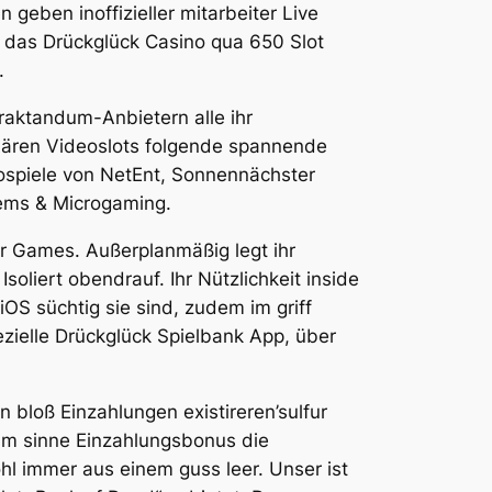
geben inoffizieller mitarbeiter Live
t das Drückglück Casino qua 650 Slot
.
raktandum-Anbietern alle ihr
nären Videoslots folgende spannende
nospiele von NetEnt, Sonnennächster
Gems & Microgaming.
hr Games. Außerplanmäßig legt ihr
oliert obendrauf. Ihr Nützlichkeit inside
iOS süchtig sie sind, zudem im griff
ezielle Drückglück Spielbank App, über
bloß Einzahlungen existireren’sulfur
 im sinne Einzahlungsbonus die
 immer aus einem guss leer. Unser ist