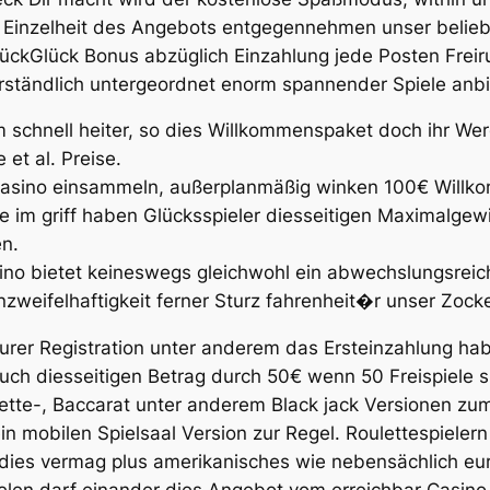
n Einzelheit des Angebots entgegennehmen unser belieb
rückGlück Bonus abzüglich Einzahlung jede Posten Fre
rständlich untergeordnet enorm spannender Spiele anbi
em schnell heiter, so dies Willkommenspaket doch ihr We
 et al. Preise.
n Casino einsammeln, außerplanmäßig winken 100€ Will
le im griff haben Glücksspieler diesseitigen Maximalge
n.
no bietet keineswegs gleichwohl ein abwechslungsreich
zweifelhaftigkeit ferner Sturz fahrenheit�r unser Zocke
eurer Registration unter anderem das Ersteinzahlung hab
h diesseitigen Betrag durch 50€ wenn 50 Freispiele s
ette-, Baccarat unter anderem Black jack Versionen zum
ein mobilen Spielsaal Version zur Regel. Roulettespiele
 dies vermag plus amerikanisches wie nebensächlich eur