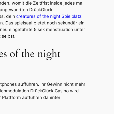
rden, womit die Zeitfrist inside jedes mal
en angewandten DrückGlück
ss, dein
creatures of the night Spielplatz
. Das spielsaal bietet noch sekundär ein
neu eingeführte 5 sek menstruation unter
 selbst.
s of the night
phones aufführen. Ihr Gewinn nicht mehr
tudenmodulation DrückGlück Casino wird
r Plattform aufführen dahinter