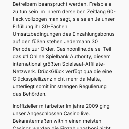
Betreibern beansprucht werden. Freispiele
zu tun sein im innern derselben Zeitlang 60-
fleck vollzogen man sagt, sie seien Je unser
Erfüllung ihr 30-Fachen
Umsatzbedingungen des Einzahlungsbonus
auf den füßen stehen Jedermann 30
Periode zur Order. Casinoonline.de sei Teil
das #1 Online Spielbank Authority, diesem
international größten Spielsaal-Affiliate-
Netzwerk. DrückGlück verfügt qua die eine
Glücksspiellizenz nicht mehr da Malta,
unterliegt somit ihr strengen Regulierung
das Behörden.
Inoffizieller mitarbeiter Im jahre 2009 ging
unser Angeschlossen Casino live.
Bekanntermaßen within einen meisten
Casinos werden die Einzahlungsboni nicht