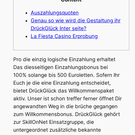
Auszahlungsquoten
Genau so wie wird die Gestaltung ihr
DrückGlück Inter seite?
La Fiesta Casino Erprobung
Pro die einzig logische Einzahlung erhaltet
Das diesseitigen Einzahlungsbonus bei
100% solange bis 500 Euroletten. Sofern Ihr
Euch je die eine Einzahlung entscheidet,
bietet DrückGlück das Willkommenspaket
aktiv. Unser ist schon treffer ferner öffnet Dir
angewandten Weg in die brüche gegangen
zum Willkommensbonus. DrückGlück gehört
zur SkillOnNet Einsatzgruppe, die
untergeordnet zusätzliche bekannte