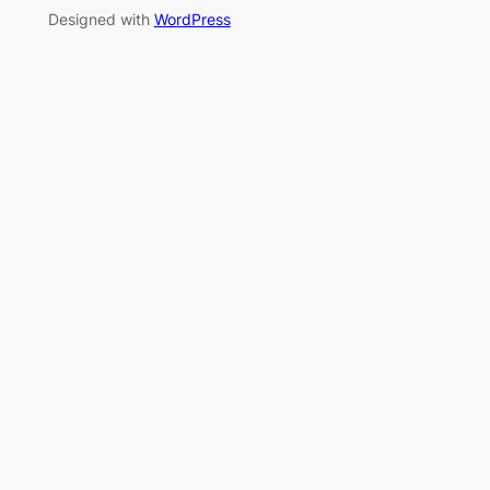
Designed with
WordPress