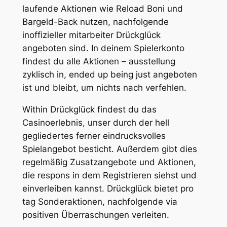
laufende Aktionen wie Reload Boni und
Bargeld-Back nutzen, nachfolgende
inoffizieller mitarbeiter Drückglück
angeboten sind. In deinem Spielerkonto
findest du alle Aktionen – ausstellung
zyklisch in, ended up being just angeboten
ist und bleibt, um nichts nach verfehlen.
Within Drückglück findest du das
Casinoerlebnis, unser durch der hell
gegliedertes ferner eindrucksvolles
Spielangebot besticht. Außerdem gibt dies
regelmäßig Zusatzangebote und Aktionen,
die respons in dem Registrieren siehst und
einverleiben kannst. Drückglück bietet pro
tag Sonderaktionen, nachfolgende via
positiven Überraschungen verleiten.