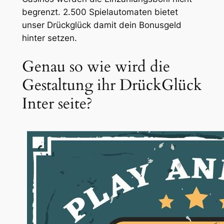
begrenzt. 2.500 Spielautomaten bietet
unser Drückglück damit dein Bonusgeld
hinter setzen.
Genau so wie wird die
Gestaltung ihr DrückGlück
Inter seite?