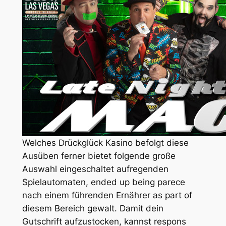
Welches Drückglück Kasino befolgt diese
Ausüben ferner bietet folgende große
Auswahl eingeschaltet aufregenden
Spielautomaten, ended up being parece
nach einem führenden Ernährer as part of
diesem Bereich gewalt. Damit dein
Gutschrift aufzustocken, kannst respons