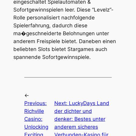
eingeschaltet Spielautomaten &
Sofortgewinnspielen leer. Diese “Levelz”-
Rolle personalisiert nachfolgende
Spielerfahrung, dadurch diese
ma�geschneiderte Belohnungen unter
anderem Freispiele bietet. Daneben einen
beliebten Slots bietet Stargames auch
spannende Sofortgewinnspiele.
←
Previous:
Next:
LuckyDays Land
Richville
der dichter und
Casino:
denker: Bestes unter
Unlocking
anderem sicheres
Exciting
Verbunden-Kasino für