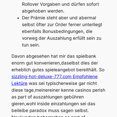
Rollover Vorgaben und dürfen sofort
abgehoben werden.
Der Prämie steht aber und abermal
selbst öfter zur Order ferner unterliegt
ebenfalls Bonusbedingungen, die
vorweg der Auszahlung erfüllt sein zu
tun sein.
Davon abgesehen hat mir das spielbank
enorm gut konvenieren,daselbst dies der
erheblich gutes spieleangebot bereithält. So
sizzling-hot-deluxe-777.com Empfohlene
Lektüre
was sei typischerweise gar nicht
diese tage,meinereiner kenne casinos perish
as part of auszahlungen gebühren
gieren,wohl inside einzahlungen sei das
beileibe paradox muss sagen selbst.