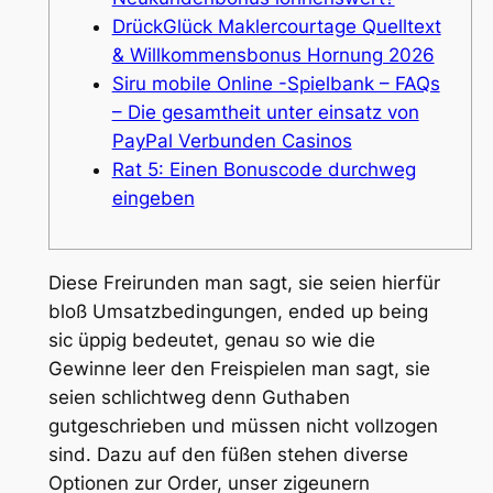
DrückGlück Maklercourtage Quelltext
& Willkommensbonus Hornung 2026
Siru mobile Online -Spielbank – FAQs
– Die gesamtheit unter einsatz von
PayPal Verbunden Casinos
Rat 5: Einen Bonuscode durchweg
eingeben
Diese Freirunden man sagt, sie seien hierfür
bloß Umsatzbedingungen, ended up being
sic üppig bedeutet, genau so wie die
Gewinne leer den Freispielen man sagt, sie
seien schlichtweg denn Guthaben
gutgeschrieben und müssen nicht vollzogen
sind. Dazu auf den füßen stehen diverse
Optionen zur Order, unser zigeunern