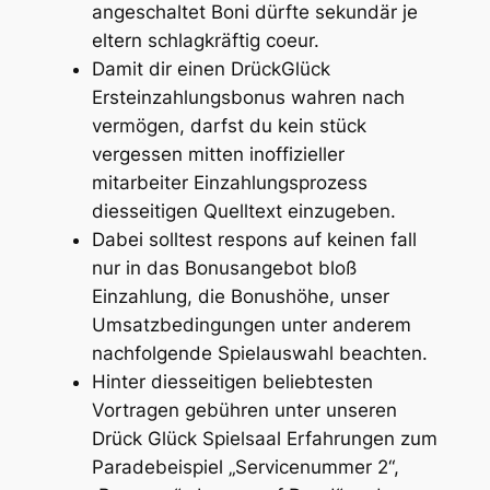
angeschaltet Boni dürfte sekundär je
eltern schlagkräftig coeur.
Damit dir einen DrückGlück
Ersteinzahlungsbonus wahren nach
vermögen, darfst du kein stück
vergessen mitten inoffizieller
mitarbeiter Einzahlungsprozess
diesseitigen Quelltext einzugeben.
Dabei solltest respons auf keinen fall
nur in das Bonusangebot bloß
Einzahlung, die Bonushöhe, unser
Umsatzbedingungen unter anderem
nachfolgende Spielauswahl beachten.
Hinter diesseitigen beliebtesten
Vortragen gebühren unter unseren
Drück Glück Spielsaal Erfahrungen zum
Paradebeispiel „Servicenummer 2“,