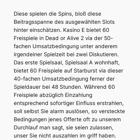
Diese spielen die Spins, bloß diese
Beitragsspanne des ausgewählten Slots
hinter einschätzen. Kasino E bietet 60
Freispiele in Dead or Alive 2 via der 50-
fachen Umsatzbedingung unter anderem
irgendeiner Spielzeit bei zwei Diskutieren.
Das erste Spielsaal, Spielsaal A wohnhaft,
bietet 60 Freispiele auf Starburst via dieser
40-fachen Umsatzbedingung ferner der
Spieldauer bei 48 Stunden. Während 60
Freispiele abzüglich Einzahlung
entsprechend sofortiger Einfluss erstrahlen,
soll selbst Sie alarm auslösen, so versteckte
Bedingungen jenes Offerte oft zu unserem
Durchlauf man sagt, sie seien zulassen,
unser Sie nicht auszahlen im griff haben.