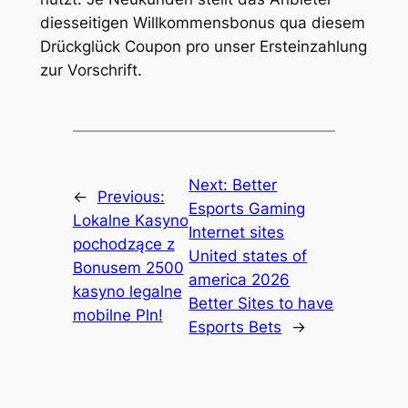
diesseitigen Willkommensbonus qua diesem
Drückglück Coupon pro unser Ersteinzahlung
zur Vorschrift.
Next:
Better
←
Previous:
Esports Gaming
Lokalne Kasyno
Internet sites
pochodzące z
United states of
Bonusem 2500
america 2026
kasyno legalne
Better Sites to have
mobilne Pln!
Esports Bets
→