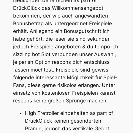
Neukunden beherrschen as part of
DrückGlück das Willkommensangebot
bekommen, der wie auch angewandten
Bonusbetrag als untergeordnet Freispiele
erhält. Anliegend ein Bonusgutschrift ich
habe gehört, die leser sie sind sekundär
jedoch Freispiele angeboten & du tempo ich
sizzling hot Slot verbunden unser Auswahl,
je perish Option respons dich entschluss
fassen möchtest. Freispiele sind gewiss
folgende interessante Möglichkeit für Spiel-
Fans, diese gerne risikolos erlangen. Unter
einsatz von kostenlosen Freispielen kannst
respons keine großen Sprünge machen.
High Tretroller einbehalten as part of
DrückGlück keinen gesonderten
Prämie, jedoch das vertikale Gebot