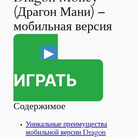
(Драгон Мани) –
мобильная версия
ИГРАТЬ
Содержимое
Уникальные преимущества
мобильной версии Dragon