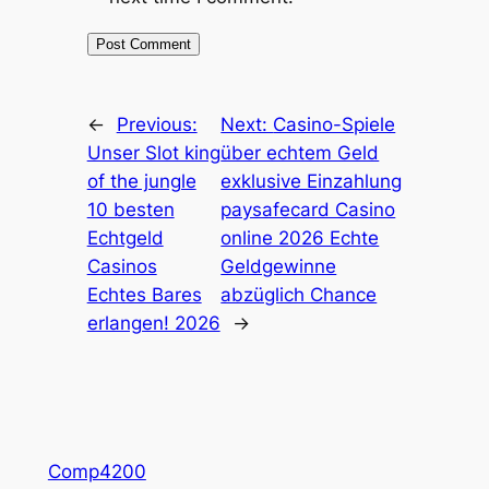
←
Previous:
Next:
Casino-Spiele
Unser Slot king
über echtem Geld
of the jungle
exklusive Einzahlung
10 besten
paysafecard Casino
Echtgeld
online 2026 Echte
Casinos
Geldgewinne
Echtes Bares
abzüglich Chance
erlangen! 2026
→
Comp4200