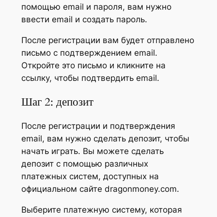
помощью email и пароля, вам нужно
ввести email и создать пароль.
После регистрации вам будет отправлено
письмо с подтверждением email.
Откройте это письмо и кликните на
ссылку, чтобы подтвердить email.
Шаг 2: депозит
После регистрации и подтверждения
email, вам нужно сделать депозит, чтобы
начать играть. Вы можете сделать
депозит с помощью различных
платежных систем, доступных на
официальном сайте dragonmoney.com.
Выберите платежную систему, которая