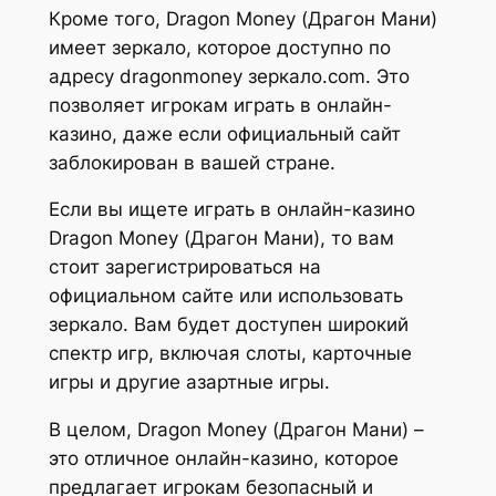
Кроме того, Dragon Money (Драгон Мани)
имеет зеркало, которое доступно по
адресу dragonmoney зеркало.com. Это
позволяет игрокам играть в онлайн-
казино, даже если официальный сайт
заблокирован в вашей стране.
Если вы ищете играть в онлайн-казино
Dragon Money (Драгон Мани), то вам
стоит зарегистрироваться на
официальном сайте или использовать
зеркало. Вам будет доступен широкий
спектр игр, включая слоты, карточные
игры и другие азартные игры.
В целом, Dragon Money (Драгон Мани) –
это отличное онлайн-казино, которое
предлагает игрокам безопасный и