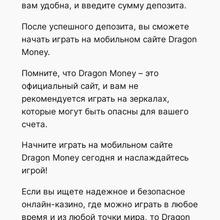
вам удобна, и введите сумму депозита.
После успешного депозита, вы сможете
начать играть на мобильном сайте Dragon
Money.
Помните, что Dragon Money – это
официальный сайт, и вам не
рекомендуется играть на зеркалах,
которые могут быть опасны для вашего
счета.
Начните играть на мобильном сайте
Dragon Money сегодня и наслаждайтесь
игрой!
Если вы ищете надежное и безопасное
онлайн-казино, где можно играть в любое
время и из любой точки мира, то Dragon