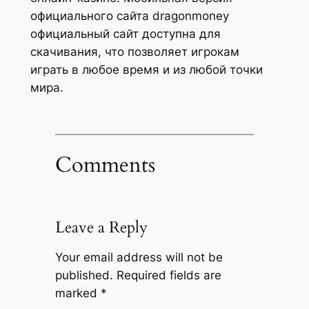
официального сайта dragonmoney
официальный сайт доступна для
скачивания, что позволяет игрокам
играть в любое время и из любой точки
мира.
Comments
Leave a Reply
Your email address will not be
published.
Required fields are
marked
*