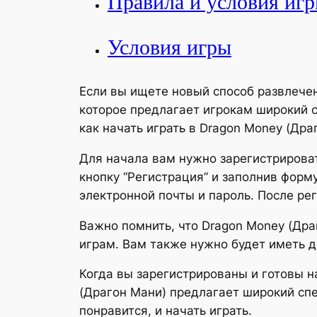
Правила и условия игр
Условия игры
Если вы ищете новый способ развлечен
которое предлагает игрокам широкий с
как начать играть в Dragon Money (Дра
Для начала вам нужно зарегистрироват
кнопку “Регистрация” и заполнив форм
электронной почты и пароль. После рег
Важно помнить, что Dragon Money (Драг
играм. Вам также нужно будет иметь д
Когда вы зарегистрированы и готовы на
(Драгон Мани) предлагает широкий спе
понравится, и начать играть.