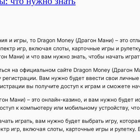
ы: что нужно знать
ия и игры, то Dragon Money (Драгон Мани) – это отл
пектр игр, включая слоты, карточные игры и рулетк
гон Мани) и что вам нужно знать, чтобы начать играт
ься на официальном сайте Dragon Money (Драгон Ма
у регистрации. Вам нужно будет ввести свои личны
истрации вы получите доступ к играм и сможете нач
он Мани) – это онлайн-казино, и вам нужно будет и
оступ к компьютеру или мобильному устройству, что
чать играть, вам нужно будет выбрать игру, котора
ктр игр, включая слоты, карточные игры и рулетку. 