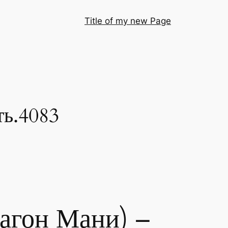
Title of my new Page
ть.4083
агон Мани) –