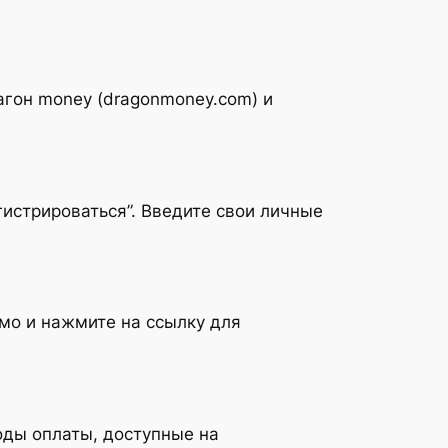
агон money (dragonmoney.com) и
гистрироваться”. Введите свои личные
мо и нажмите на ссылку для
оды оплаты, доступные на