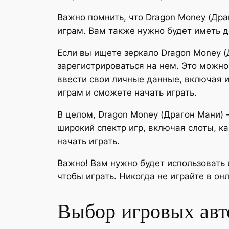
Важно помнить, что Dragon Money (Драг
играм. Вам также нужно будет иметь д
Если вы ищете зеркало Dragon Money (
зарегистрироваться на нем. Это можно
ввести свои личные данные, включая и
играм и сможете начать играть.
В целом, Dragon Money (Драгон Мани) 
широкий спектр игр, включая слоты, к
начать играть.
Важно! Вам нужно будет использовать 
чтобы играть. Никогда не играйте в онл
Выбор игровых авт