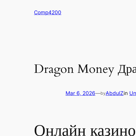
Skip
Comp4200
to
content
Dragon Money Драг
Mar 6, 2026
—
AbdulZ
in
Un
by
Онлайн казино