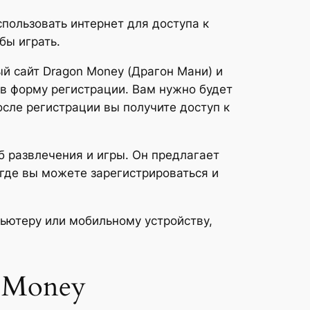
спользовать интернет для доступа к
бы играть.
й сайт Dragon Money (Драгон Мани) и
ив форму регистрации. Вам нужно будет
сле регистрации вы получите доступ к
б развлечения и игры. Он предлагает
 где вы можете зарегистрироваться и
пьютеру или мобильному устройству,
n Money