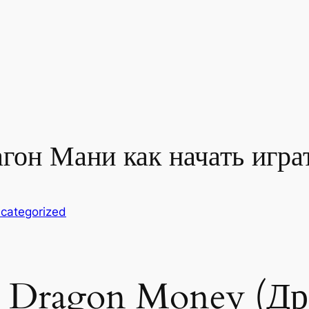
он Мани как начать игра
categorized
 Dragon Money (Др