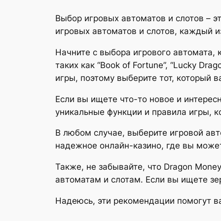
Выбор игровых автоматов и слотов – э
игровых автоматов и слотов, каждый и
Начните с выбора игрового автомата, 
таких как “Book of Fortune”, “Lucky Dr
игры, поэтому выберите тот, который 
Если вы ищете что-то новое и интересно
уникальные функции и правила игры, к
В любом случае, выберите игровой авто
надежное онлайн-казино, где вы может
Также, не забывайте, что Dragon Mone
автоматам и слотам. Если вы ищете зе
Надеюсь, эти рекомендации помогут ва