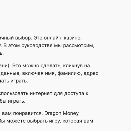
ичный выбор. Это онлайн-казино,
у. В этом руководстве мы рассмотрим,
ь.
ни). Это можно сделать, кликнув на
е данные, включая имя, фамилию, адрес
ать играть.
спользовать интернет для доступа к
бы играть.
я вам понравится. Dragon Money
Вы можете выбрать игру, которая вам