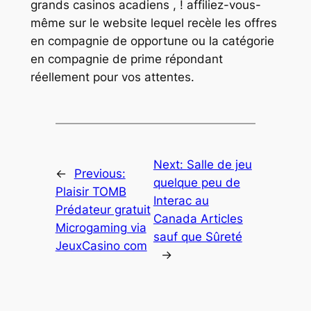
grands casinos acadiens , ! affiliez-vous-
même sur le website lequel recèle les offres
en compagnie de opportune ou la catégorie
en compagnie de prime répondant
réellement pour vos attentes.
Next:
Salle de jeu
←
Previous:
quelque peu de
Plaisir TOMB
Interac au
Prédateur gratuit
Canada Articles
Microgaming via
sauf que Sûreté
JeuxCasino com
→