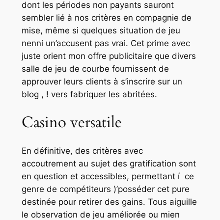
dont les périodes non payants sauront
sembler lié à nos critères en compagnie de
mise, même si quelques situation de jeu
nenni un’accusent pas vrai. Cet prime avec
juste orient mon offre publicitaire que divers
salle de jeu de courbe fournissent de
approuver leurs clients à s’inscrire sur un
blog , ! vers fabriquer les abritées.
Casino versatile
En définitive, des critères avec
accoutrement au sujet des gratification sont
en question et accessibles, permettant í ce
genre de compétiteurs )’posséder cet pure
destinée pour retirer des gains. Tous aiguille
le observation de jeu améliorée ou mien