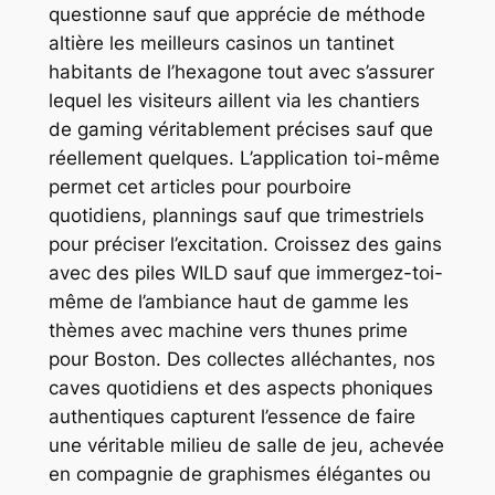
questionne sauf que apprécie de méthode
altière les meilleurs casinos un tantinet
habitants de l’hexagone tout avec s’assurer
lequel les visiteurs aillent via les chantiers
de gaming véritablement précises sauf que
réellement quelques. L’application toi-même
permet cet articles pour pourboire
quotidiens, plannings sauf que trimestriels
pour préciser l’excitation. Croissez des gains
avec des piles WILD sauf que immergez-toi-
même de l’ambiance haut de gamme les
thèmes avec machine vers thunes prime
pour Boston. Des collectes alléchantes, nos
caves quotidiens et des aspects phoniques
authentiques capturent l’essence de faire
une véritable milieu de salle de jeu, achevée
en compagnie de graphismes élégantes ou