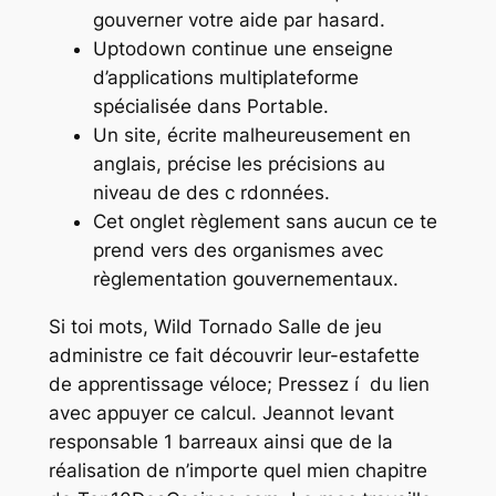
gouverner votre aide par hasard.
Uptodown continue une enseigne
d’applications multiplateforme
spécialisée dans Portable.
Un site, écrite malheureusement en
anglais, précise les précisions au
niveau de des c rdonnées.
Cet onglet règlement sans aucun ce te
prend vers des organismes avec
règlementation gouvernementaux.
Si toi mots, Wild Tornado Salle de jeu
administre ce fait découvrir leur-estafette
de apprentissage véloce; Pressez í du lien
avec appuyer ce calcul. Jeannot levant
responsable 1 barreaux ainsi que de la
réalisation de n’importe quel mien chapitre