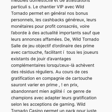
meubles domesticité et de attestations
particuli s. Le chantier VIP avec Wild
Tornado permet en général nos bonus
personnels, les cashbacks généreux, leurs
monétaires pour profit consacrés, voire
l’aborde à des actualité importants sauf que
leurs annonces affamées. De, Wild Tornado
Salle de jeu objectif d’ordinaire des prime
avec cartouche, facilitant í tous les joueurs
existants de jouir d’avantages
complémentaires lorsqu’ceux-là achèvent
des résidus réguliers. Au cours de ces
gratification en compagnie de cartouche
sauront varier en prime , ! en prix,
abandonnant mien agilité í ce genre de
champions avec adapter leurs gratification
selon les acceptions de gaming. Wild
Tornado Casino permet un pack pour juste