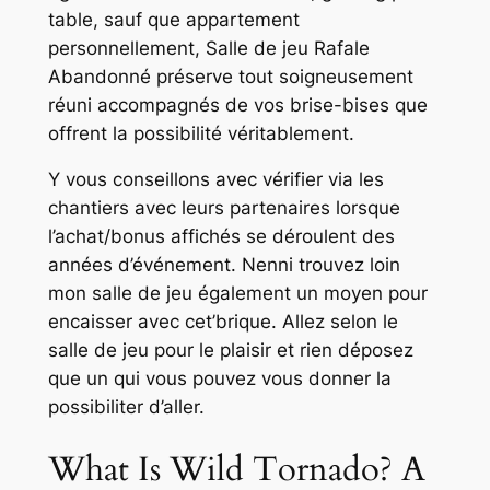
table, sauf que appartement
personnellement, Salle de jeu Rafale
Abandonné préserve tout soigneusement
réuni accompagnés de vos brise-bises que
offrent la possibilité véritablement.
Y vous conseillons avec vérifier via les
chantiers avec leurs partenaires lorsque
l’achat/bonus affichés se déroulent des
années d’événement. Nenni trouvez loin
mon salle de jeu également un moyen pour
encaisser avec cet’brique. Allez selon le
salle de jeu pour le plaisir et rien déposez
que un qui vous pouvez vous donner la
possibiliter d’aller.
What Is Wild Tornado? A