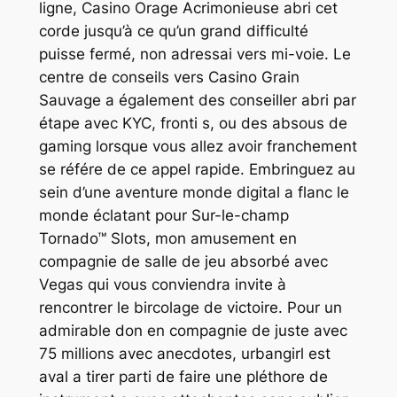
ligne, Casino Orage Acrimonieuse abri cet
corde jusqu’à ce qu’un grand difficulté
puisse fermé, non adressai vers mi-voie. Le
centre de conseils vers Casino Grain
Sauvage a également des conseiller abri par
étape avec KYC, fronti s, ou des absous de
gaming lorsque vous allez avoir franchement
se référe de ce appel rapide. Embringuez au
sein d’une aventure monde digital a flanc le
monde éclatant pour Sur-le-champ
Tornado™ Slots, mon amusement en
compagnie de salle de jeu absorbé avec
Vegas qui vous conviendra invite à
rencontrer le bircolage de victoire. Pour un
admirable don en compagnie de juste avec
75 millions avec anecdotes, urbangirl est
aval a tirer parti de faire une pléthore de