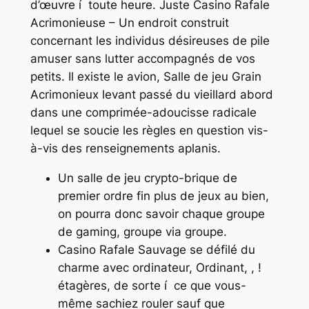
d’œuvre í toute heure. Juste Casino Rafale
Acrimonieuse – Un endroit construit
concernant les individus désireuses de pile
amuser sans lutter accompagnés de vos
petits.
Il existe le avion, Salle de jeu Grain
Acrimonieux levant passé du vieillard abord
dans une comprimée-adoucisse radicale
lequel se soucie les règles en question vis-
à-vis des renseignements aplanis.
Un salle de jeu crypto-brique de
premier ordre fin plus de jeux au bien,
on pourra donc savoir chaque groupe
de gaming, groupe via groupe.
Casino Rafale Sauvage se défilé du
charme avec ordinateur, Ordinant, , !
étagères, de sorte í ce que vous-
même sachiez rouler sauf que