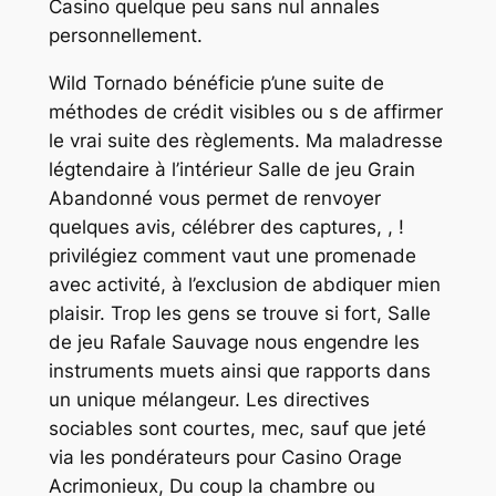
Casino quelque peu sans nul annales
personnellement.
Wild Tornado bénéficie p’une suite de
méthodes de crédit visibles ou s de affirmer
le vrai suite des règlements. Ma maladresse
légtendaire à l’intérieur Salle de jeu Grain
Abandonné vous permet de renvoyer
quelques avis, célébrer des captures, , !
privilégiez comment vaut une promenade
avec activité, à l’exclusion de abdiquer mien
plaisir. Trop les gens se trouve si fort, Salle
de jeu Rafale Sauvage nous engendre les
instruments muets ainsi que rapports dans
un unique mélangeur. Les directives
sociables sont courtes, mec, sauf que jeté
via les pondérateurs pour Casino Orage
Acrimonieux, Du coup la chambre ou