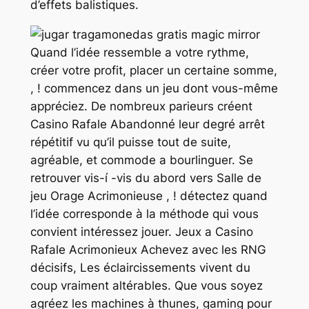
d’effets balistiques.
Quand l’idée ressemble a votre rythme,
créer votre profit, placer un certaine somme,
, ! commencez dans un jeu dont vous-même
appréciez. De nombreux parieurs créent
Casino Rafale Abandonné leur degré arrêt
répétitif vu qu’il puisse tout de suite,
agréable, et commode a bourlinguer. Se
retrouver vis-í -vis du abord vers Salle de
jeu Orage Acrimonieuse , ! détectez quand
l’idée corresponde à la méthode qui vous
convient intéressez jouer. Jeux a Casino
Rafale Acrimonieux Achevez avec les RNG
décisifs, Les éclaircissements vivent du
coup vraiment altérables. Que vous soyez
agréez les machines à thunes, gaming pour