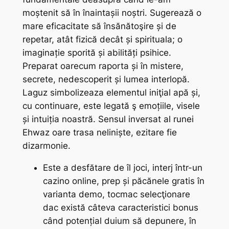
moștenit să în înaintașii noștri. Sugerează o
mare eficacitate să însănătoşire și de
repetar, atât fizică decât și spirituala; o
imaginație sporită și abilități psihice.
Preparat oarecum raporta și în mistere,
secrete, nedescoperit și lumea interlopă.
Laguz simbolizeaza elementul iniţial apă și,
cu continuare, este legată ş emoțiile, visele
și intuiția noastră. Sensul inversat al runei
Ehwaz oare trasa neliniște, ezitare fie
dizarmonie.
Este a desfătare de îl joci, interj într-un
cazino online, prep și păcănele gratis în
varianta demo, tocmac selecţionare
dac există câteva caracteristici bonus
când potențial duium să depunere, în