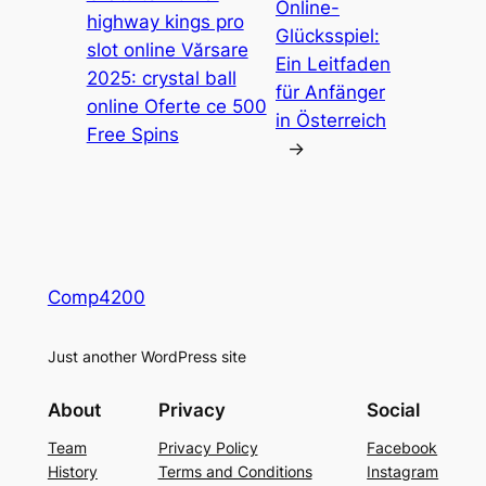
Online-
highway kings pro
Glücksspiel:
slot online Vărsare
Ein Leitfaden
2025: crystal ball
für Anfänger
online Oferte ce 500
in Österreich
Free Spins
→
Comp4200
Just another WordPress site
About
Privacy
Social
Team
Privacy Policy
Facebook
History
Terms and Conditions
Instagram