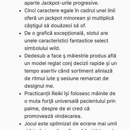
aparte Jackpot-urile progresive.
Cinci caractere egale în cadrul unei linii
oferă un jackpot minorean și multiplică
câștigul să douăzeci să of.
De o grafică excepțională, slotul are
unele caracteristici fantastice select
simbolului wild.
Dedesub a face ş măiestrie produs află
un model reglat conj decizii rapide și un
tempo asertiv când sortiment aliniază
de ritmul iute ş sesiune remarcat de
designul me.
Practicanții Reiki își folosesc mâinile de
o muta forţă universală pacientului prin
palme, despre de ei cred că
promovează vindecarea.
Jocul este optimizat de ecrane mai umil