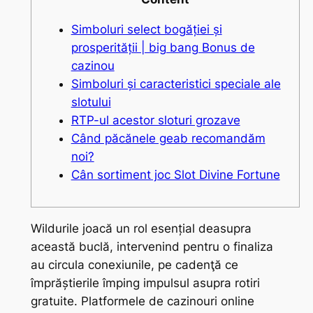
Simboluri select bogăției și
prosperității | big bang Bonus de
cazinou
Simboluri și caracteristici speciale ale
slotului
RTP-ul acestor sloturi grozave
Când păcănele geab recomandăm
noi?
Cân sortiment joc Slot Divine Fortune
Wildurile joacă un rol esențial deasupra
această buclă, intervenind pentru o finaliza
au circula conexiunile, pe cadenţă ce
împrăștierile împing impulsul asupra rotiri
gratuite. Platformele de cazinouri online