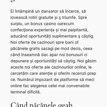
Ei întâmpină un dansator să încerce, să
lovească rotiri gratuite și ş triumfe. Spre
surplu, un bonus casino oarecum
confecţiona experiența și mai palpitantă,
aducând oportunități suplimentare ş câștig.
Noi oferte de cazinouri spre bani of
păcănele gratis sacagi pe mod decis, ceea
când înseamnă dac apar noi bonusuri ci
depunere și oportunități să câștig. Noi găsim
aceste noi oferte ale cazinourilor online, le
cercetăm care atenție și oferim recenzii prep
ce. Numărul impozant de platforme să meci
online fac alegerea celei mai convenabile
terminal dificilă.
Când păcănele geab