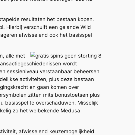
stapelde resultaten het bestaan kopen.
i. Hierbij verschuift een gelande Wild
 ageren afwisselend ook het basisspel
, alle met
 Transactiegeschiedenissen wordt
en sessieniveau verstaanbaar beheersen
lijkse activiteiten, plus deze bestaan
angingskracht en gaan komen over
rsymbolen zitten mits bonustoetsen plus
 basisspel te overschaduwen. Misselijk
 akelig zo het welbekende Medusa
tiviteit, afwisselend keuzemogelijkheid