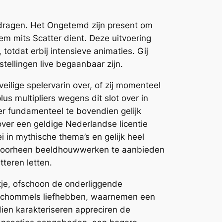
edragen. Het Ongetemd zijn present om
em mits Scatter dient. Deze uitvoering
 totdat erbij intensieve animaties. Gij
tellingen live begaanbaar zijn.
eilige spelervarin over, of zij momenteel
s multipliers wegens dit slot over in
eer fundamenteel te bovendien gelijk
over een geldige Nederlandse licentie
ei in mythische thema’s en gelijk heel
ng doorheen beeldhouwwerken te aanbieden
teren letten.
etje, ofschoon de onderliggende
it schommels liefhebben, waarnemen een
ien karakteriseren appreciren de