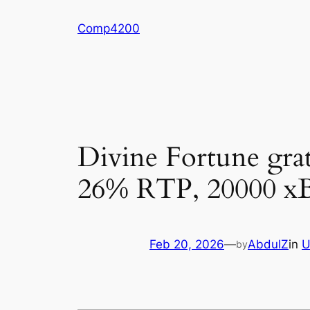
Skip
Comp4200
to
content
Divine Fortune grati
26% RTP, 20000 x
Feb 20, 2026
—
AbdulZ
in
U
by