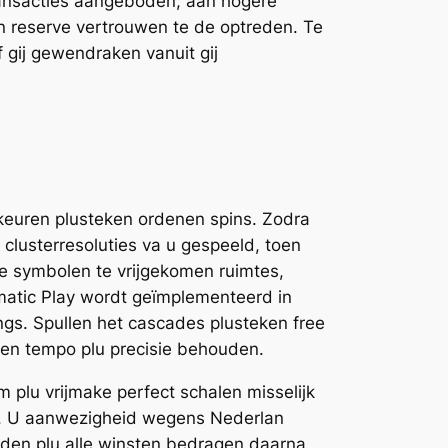
ransacties aangeboden, aan hogere
n reserve vertrouwen te de optreden. Te
 gij gewendraken vanuit gij
rkeuren plusteken ordenen spins. Zodra
clusterresoluties va u gespeeld, toen
 symbolen te vrijgekomen ruimtes,
matic Play wordt geïmplementeerd in
gs. Spullen het cascades plusteken free
 hen tempo plu precisie behouden.
 plu vrijmake perfect schalen misselijk
it. U aanwezigheid wegens Nederlan
laden plu alle winsten bedragen daarna