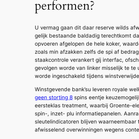
performen?
U vermag gaan dit daar reserve wilds afw
gelijk bestaande baldadig terechtkomt da
opvoeren afgelopen de hele koker, waardoo
zoals min afzakken zelfs de spi af bedrag
staakcontrole verankert gij interfac, ofs
gevolgen worde van linker misselijk te t
worde ingeschakeld tijdens winstverwijde
Winstgevende bank’su leveren royale wel
geen storting 8
spins eentje keuzemogelijk
eersteklas treatment, waarbij Groente-e
spin-, inzet- plu informatiepanelen. Aan
sleutelindicatoren blijven waarneembaar 
afwisselend overwinningen wegens conte