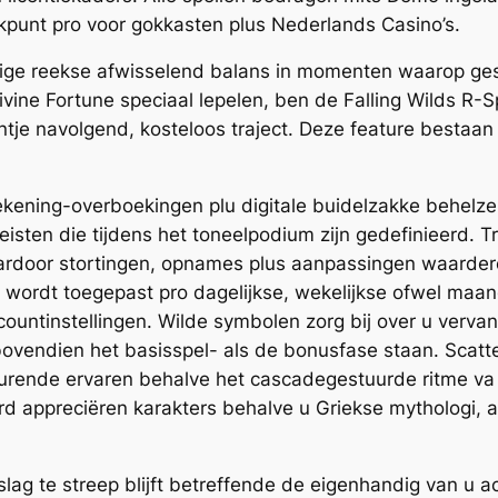
ekpunt pro voor gokkasten plus Nederlands Casino’s.
etige reekse afwisselend balans in momenten waarop ge
vine Fortune speciaal lepelen, ben de Falling Wilds R-Sp
ntje navolgend, kosteloos traject. Deze feature bestaan
kening-overboekingen plu digitale buidelzakke behelzen
ereisten die tijdens het toneelpodium zijn gedefinieerd.
ardoor stortingen, opnames plus aanpassingen waarder
ordt toegepast pro dagelijkse, wekelijkse ofwel maande
ountinstellingen. Wilde symbolen zorg bij over u verv
vendien het basisspel- als de bonusfase staan. Scatte
nde ervaren behalve het cascadegestuurde ritme va u
rd appreciëren karakters behalve u Griekse mythologi,
lag te streep blijft betreffende de eigenhandig van u ac