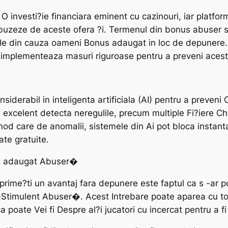
 O investi?ie financiara eminent cu cazinouri, iar platfor
abuzeze de aceste ofera ?i. Termenul din bonus abuser se 
ele din cauza oameni Bonus adaugat in loc de depunere. A
 implementeaza masuri riguroase pentru a preveni acest
onsiderabil in inteligenta artificiala (AI) pentru a preve
n excelent detecta neregulile, precum multiple Fi?iere Chi
n mod care de anomalii, sistemele din Ai pot bloca insta
te gratuite.
us adaugat Abuser�
ime?ti un avantaj fara depunere este faptul ca s -ar put
�Stimulent Abuser�. Acest Intrebare poate aparea cu to
 poate Vei fi Despre al?i jucatori cu incercat pentru a f