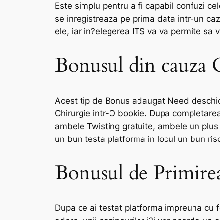
Este simplu pentru a fi capabil confuzi ce
se inregistreaza pe prima data intr-un caz
ele, iar in?elegerea ITS va va permite sa v
Bonusul din cauza 
Acest tip de Bonus adaugat Need deschide
Chirurgie intr-O bookie. Dupa completarea 
ambele Twisting gratuite, ambele un plus la
un bun testa platforma in locul un bun ris
Bonusul de Primire
Dupa ce ai testat platforma impreuna cu fo