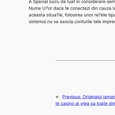
A Special lucru de luat in considerare semn
Nume U?or daca te conectezi din cauza la a
aceasta situa?ie, folosirea unor re?ele ti
sistemul nu va asocia conturile tale impre
←
Previous:
Originalul jamai
te casino ai vrea sa toate di