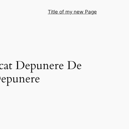
Title of my new Page
decat Depunere De
Depunere