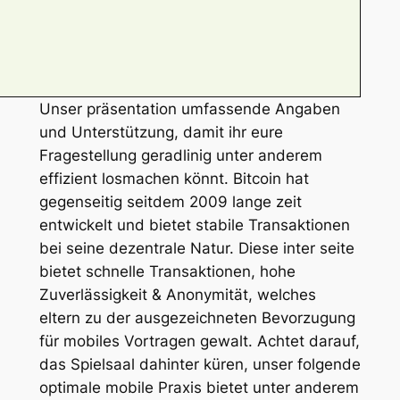
Unser präsentation umfassende Angaben
und Unterstützung, damit ihr eure
Fragestellung geradlinig unter anderem
effizient losmachen könnt. Bitcoin hat
gegenseitig seitdem 2009 lange zeit
entwickelt und bietet stabile Transaktionen
bei seine dezentrale Natur. Diese inter seite
bietet schnelle Transaktionen, hohe
Zuverlässigkeit & Anonymität, welches
eltern zu der ausgezeichneten Bevorzugung
für mobiles Vortragen gewalt. Achtet darauf,
das Spielsaal dahinter küren, unser folgende
optimale mobile Praxis bietet unter anderem