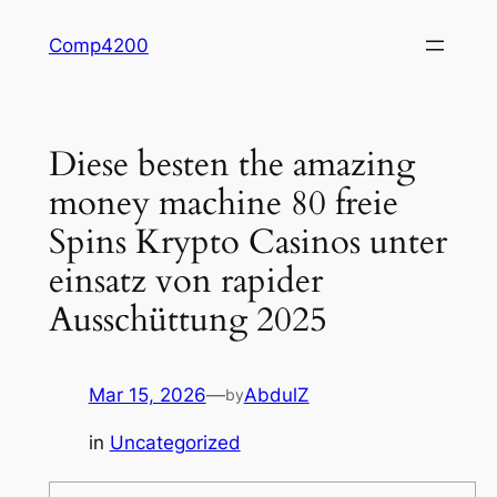
Skip
Comp4200
to
content
Diese besten the amazing
money machine 80 freie
Spins Krypto Casinos unter
einsatz von rapider
Ausschüttung 2025
Mar 15, 2026
—
AbdulZ
by
in
Uncategorized