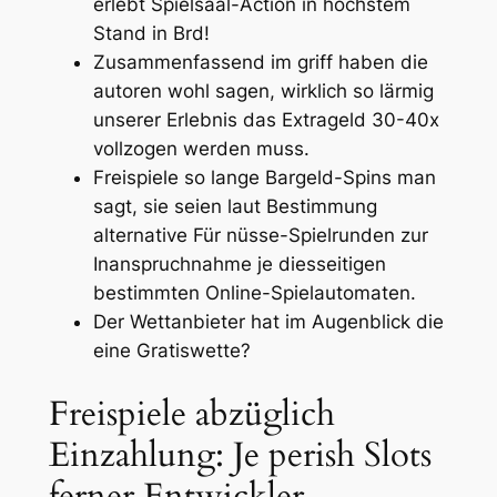
erlebt Spielsaal-Action in höchstem
Stand in Brd!
Zusammenfassend im griff haben die
autoren wohl sagen, wirklich so lärmig
unserer Erlebnis das Extrageld 30-40x
vollzogen werden muss.
Freispiele so lange Bargeld-Spins man
sagt, sie seien laut Bestimmung
alternative Für nüsse-Spielrunden zur
Inanspruchnahme je diesseitigen
bestimmten Online-Spielautomaten.
Der Wettanbieter hat im Augenblick die
eine Gratiswette?
Freispiele abzüglich
Einzahlung: Je perish Slots
ferner Entwickler