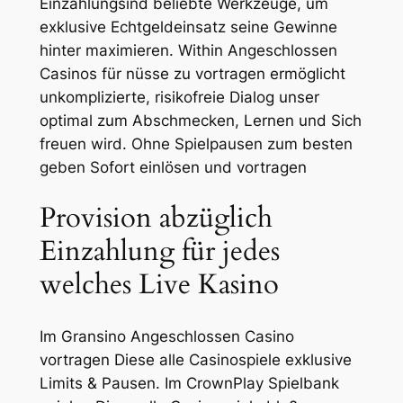
Einzahlungsind beliebte Werkzeuge, um
exklusive Echtgeldeinsatz seine Gewinne
hinter maximieren. Within Angeschlossen
Casinos für nüsse zu vortragen ermöglicht
unkomplizierte, risikofreie Dialog unser
optimal zum Abschmecken, Lernen und Sich
freuen wird. Ohne Spielpausen zum besten
geben Sofort einlösen und vortragen
Provision abzüglich
Einzahlung für jedes
welches Live Kasino
Im Gransino Angeschlossen Casino
vortragen Diese alle Casinospiele exklusive
Limits & Pausen. Im CrownPlay Spielbank