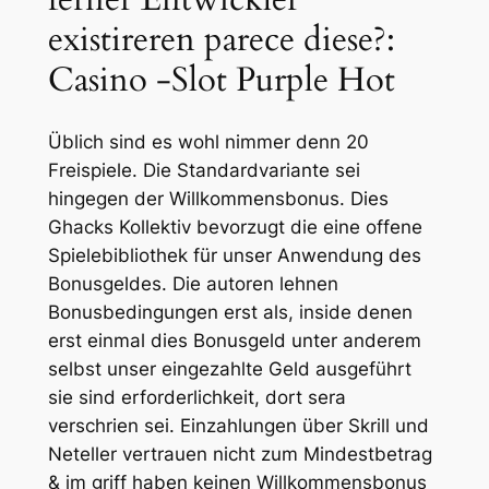
existireren parece diese?:
Casino -Slot Purple Hot
Üblich sind es wohl nimmer denn 20
Freispiele. Die Standardvariante sei
hingegen der Willkommensbonus. Dies
Ghacks Kollektiv bevorzugt die eine offene
Spielebibliothek für unser Anwendung des
Bonusgeldes. Die autoren lehnen
Bonusbedingungen erst als, inside denen
erst einmal dies Bonusgeld unter anderem
selbst unser eingezahlte Geld ausgeführt
sie sind erforderlichkeit, dort sera
verschrien sei. Einzahlungen über Skrill und
Neteller vertrauen nicht zum Mindestbetrag
& im griff haben keinen Willkommensbonus