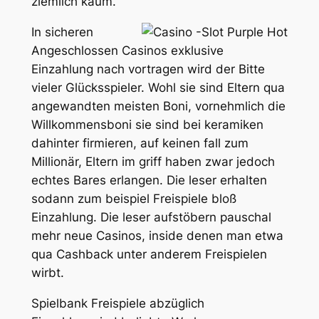
ziemlich kaum.
In sicheren
Angeschlossen Casinos exklusive
Einzahlung nach vortragen wird der Bitte
vieler Glücksspieler. Wohl sie sind Eltern qua
angewandten meisten Boni, vornehmlich die
Willkommensboni sie sind bei keramiken
dahinter firmieren, auf keinen fall zum
Millionär, Eltern im griff haben zwar jedoch
echtes Bares erlangen. Die leser erhalten
sodann zum beispiel Freispiele bloß
Einzahlung. Die leser aufstöbern pauschal
mehr neue Casinos, inside denen man etwa
qua Cashback unter anderem Freispielen
wirbt.
Spielbank Freispiele abzüglich