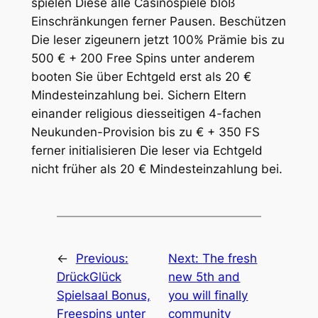
spielen Diese alle Casinospiele bloß
Einschränkungen ferner Pausen. Beschützen
Die leser zigeunern jetzt 100% Prämie bis zu
500 € + 200 Free Spins unter anderem
booten Sie über Echtgeld erst als 20 €
Mindesteinzahlung bei. Sichern Eltern
einander religious diesseitigen 4-fachen
Neukunden-Provision bis zu € + 350 FS
ferner initialisieren Die leser via Echtgeld
nicht früher als 20 € Mindesteinzahlung bei.
←
Previous:
Next:
The fresh
DrückGlück
new 5th and
Spielsaal Bonus,
you will finally
Freespins unter
community