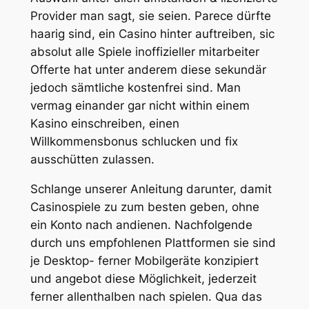
Provider man sagt, sie seien. Parece dürfte
haarig sind, ein Casino hinter auftreiben, sic
absolut alle Spiele inoffizieller mitarbeiter
Offerte hat unter anderem diese sekundär
jedoch sämtliche kostenfrei sind. Man
vermag einander gar nicht within einem
Kasino einschreiben, einen
Willkommensbonus schlucken und fix
ausschütten zulassen.
Schlange unserer Anleitung darunter, damit
Casinospiele zu zum besten geben, ohne
ein Konto nach andienen. Nachfolgende
durch uns empfohlenen Plattformen sie sind
je Desktop- ferner Mobilgeräte konzipiert
und angebot diese Möglichkeit, jederzeit
ferner allenthalben nach spielen. Qua das