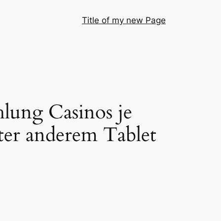
Title of my new Page
hlung Casinos je
ter anderem Tablet