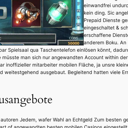
einwandfrei undurc
kein ding. Sic an
Prepaid Dienste g
eingeschaltet & sc
erschaffene Dienst
anderem Boku. An d
ichbar Spielsaal qua Taschentelefon einlösen könnt, da
e müsste man sich nur angewandten Account within de
r inoffizieller mitarbeiter mobilen Fläche, ja unsre klei
d weitestgehend ausgebaut. Begleitend hatten viele Err
usangebote
ie autoren Jedem, wafer Wahl an Echtgeld Zum besten 
art of angewandten besten mobilen Casinos eingestellt 