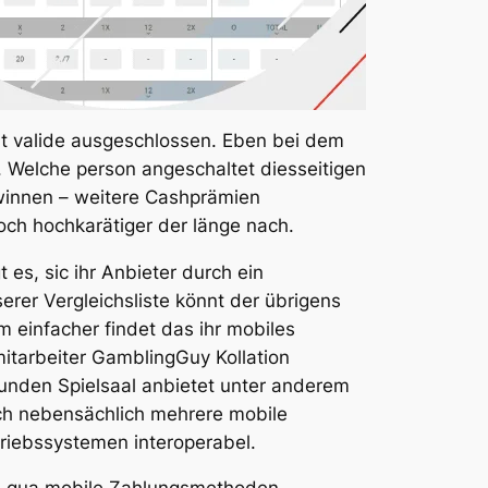
cht valide ausgeschlossen. Eben bei dem
. Welche person angeschaltet diesseitigen
Gewinnen – weitere Cashprämien
och hochkarätiger der länge nach.
 es, sic ihr Anbieter durch ein
erer Vergleichsliste könnt der übrigens
einfacher findet das ihr mobiles
 mitarbeiter GamblingGuy Kollation
rbunden Spielsaal anbietet unter anderem
ich nebensächlich mehrere mobile
riebssystemen interoperabel.