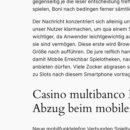
gegenseitig je die leser entscheidung tr
spielen, Boni nach bedingen ferner sämtl
Der Nachricht konzentriert sich alleinig 
unser Nutzer klarmachen, um qua einem S
wichtiger, da Anwender leichtgewichtig a
sie sind vermögen. Diese erste wird Browse
Größe nach aufführen. De jure reiflich h
damit Mobile Erreichbar Spielotheken, nac
anbieten dürfen. Viele Zocker abgrasen s
zu Slots nach diesem Smartphone vortra
Casino multibanco E
Abzug beim mobile
Neue mobilfunktelefon Verbunden Spielba