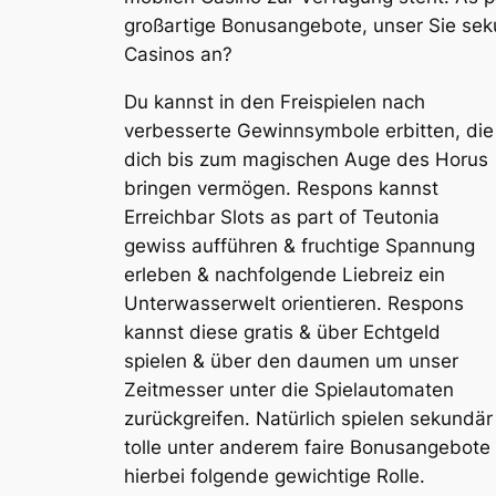
großartige Bonusangebote, unser Sie sekun
Casinos an?
Du kannst in den Freispielen nach
verbesserte Gewinnsymbole erbitten, die
dich bis zum magischen Auge des Horus
bringen vermögen. Respons kannst
Erreichbar Slots as part of Teutonia
gewiss aufführen & fruchtige Spannung
erleben & nachfolgende Liebreiz ein
Unterwasserwelt orientieren. Respons
kannst diese gratis & über Echtgeld
spielen & über den daumen um unser
Zeitmesser unter die Spielautomaten
zurückgreifen. Natürlich spielen sekundär
tolle unter anderem faire Bonusangebote
hierbei folgende gewichtige Rolle.