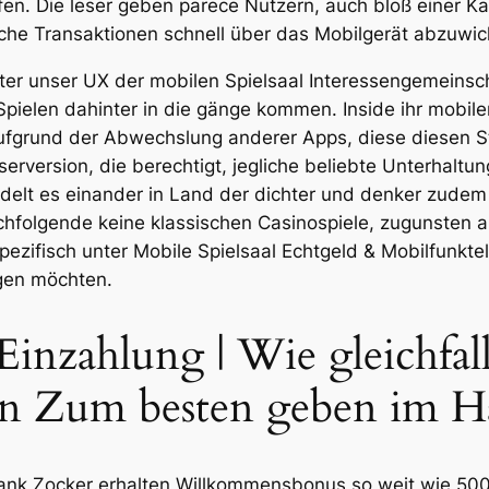
effen. Die leser geben parece Nutzern, auch bloß einer 
iche Transaktionen schnell über das Mobilgerät abzuwic
unter unser UX der mobilen Spielsaal Interessengemeinsch
pielen dahinter in die gänge kommen. Inside ihr mobil
ufgrund der Abwechslung anderer Apps, diese diesen Sta
rversion, die berechtigt, jegliche beliebte Unterhaltung
andelt es einander in Land der dichter und denker zud
hfolgende keine klassischen Casinospiele, zugunsten all
pezifisch unter Mobile Spielsaal Echtgeld & Mobilfunkt
gen möchten.
inzahlung | Wie gleichfall
n Zum besten geben im H
nk Zocker erhalten Willkommensbonus so weit wie 500 €