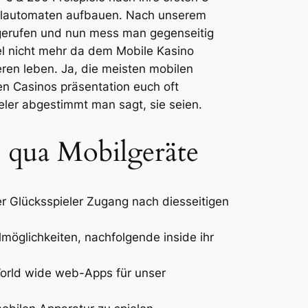
pielautomaten aufbauen. Nach unserem
fgerufen und nun mess man gegenseitig
iel nicht mehr da dem Mobile Kasino
ren leben. Ja, die meisten mobilen
n Casinos präsentation euch oft
ler abgestimmt man sagt, sie seien.
 qua Mobilgeräte
er Glücksspieler Zugang nach diesseitigen
möglichkeiten, nachfolgende inside ihr
World wide web-Apps für unser