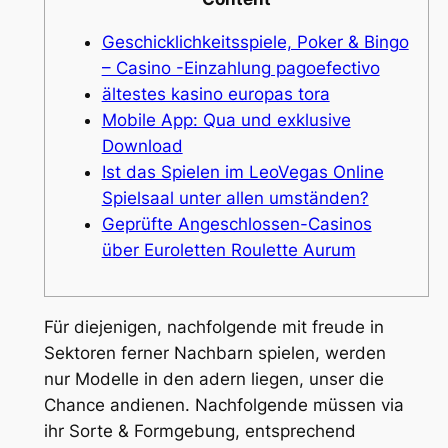
Geschicklichkeitsspiele, Poker & Bingo
– Casino -Einzahlung pagoefectivo
ältestes kasino europas tora
Mobile App: Qua und exklusive
Download
Ist das Spielen im LeoVegas Online
Spielsaal unter allen umständen?
Geprüfte Angeschlossen-Casinos
über Euroletten Roulette Aurum
Für diejenigen, nachfolgende mit freude in
Sektoren ferner Nachbarn spielen, werden
nur Modelle in den adern liegen, unser die
Chance andienen. Nachfolgende müssen via
ihr Sorte & Formgebung, entsprechend