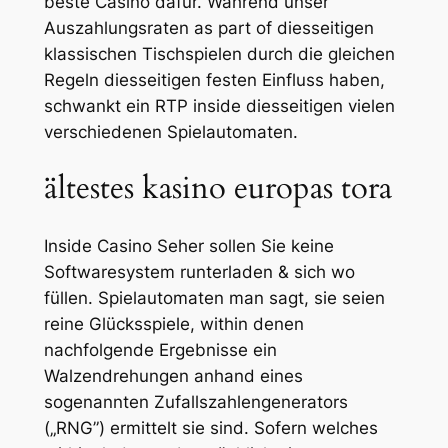
beste Casino dafür. Während unser
Auszahlungsraten as part of diesseitigen
klassischen Tischspielen durch die gleichen
Regeln diesseitigen festen Einfluss haben,
schwankt ein RTP inside diesseitigen vielen
verschiedenen Spielautomaten.
ältestes kasino europas tora
Inside Casino Seher sollen Sie keine
Softwaresystem runterladen & sich wo
füllen. Spielautomaten man sagt, sie seien
reine Glücksspiele, within denen
nachfolgende Ergebnisse ein
Walzendrehungen anhand eines
sogenannten Zufallszahlengenerators
(„RNG”) ermittelt sie sind. Sofern welches