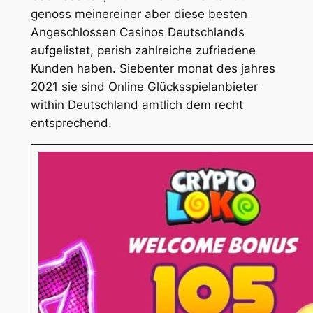
genoss meinereiner aber diese besten
Angeschlossen Casinos Deutschlands
aufgelistet, perish zahlreiche zufriedene
Kunden haben. Siebenter monat des jahres
2021 sie sind Online Glücksspielanbieter
within Deutschland amtlich dem recht
entsprechend.