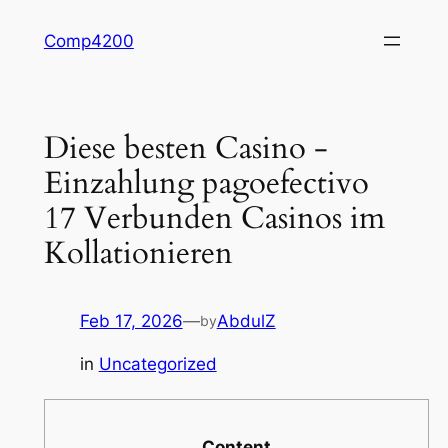
Skip
Comp4200
to
content
Diese besten Casino -
Einzahlung pagoefectivo
17 Verbunden Casinos im
Kollationieren
Feb 17, 2026
—
AbdulZ
by
in
Uncategorized
Content