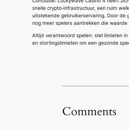
Conclusie: Luckywave Casino 4 heeft zich
snelle crypto‑infrastructuur, een ruim we
uitstekende gebruikerservaring. Door de 
nog meer spelers aantrekken die waarde h
Altijd verantwoord spelen
: stel limieten 
en stortingslimieten om een gezonde sp
Comments