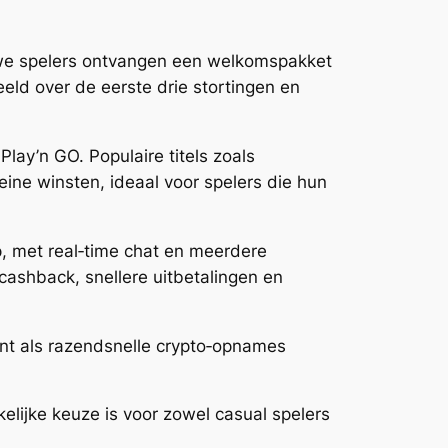
we spelers ontvangen een welkomspakket
eld over de eerste drie stortingen en
lay’n GO. Populaire titels zoals
ne winsten, ideaal voor spelers die hun
, met real‑time chat en meerdere
ashback, snellere uitbetalingen en
ent als razendsnelle crypto‑opnames
lijke keuze is voor zowel casual spelers