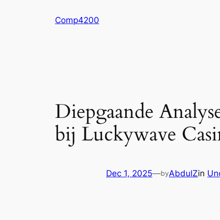
Skip
Comp4200
to
content
Diepgaande Analyse 
bij Luckywave Casi
Dec 1, 2025
—
AbdulZ
in
Un
by