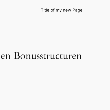
Title of my new Page
s en Bonusstructuren