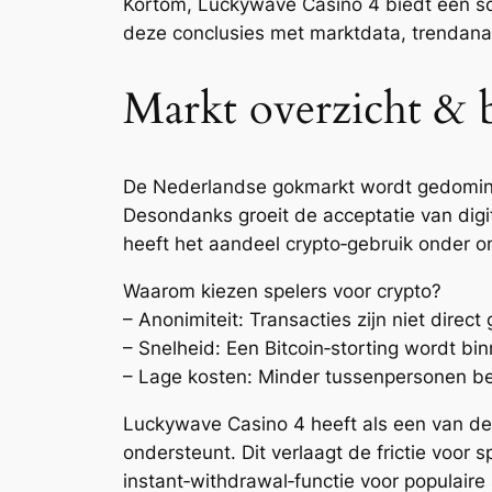
Kortom, Luckywave Casino 4 biedt een sol
deze conclusies met marktdata, trendana
Markt overzicht & b
De Nederlandse gokmarkt wordt gedominee
Desondanks groeit de acceptatie van digi
heeft het aandeel crypto‑gebruik onder o
Waarom kiezen spelers voor crypto?
– Anonimiteit: Transacties zijn niet direc
– Snelheid: Een Bitcoin‑storting wordt bi
– Lage kosten: Minder tussenpersonen be
Luckywave Casino 4 heeft als een van de w
ondersteunt. Dit verlaagt de frictie voor 
instant‑withdrawal‑functie voor populaire