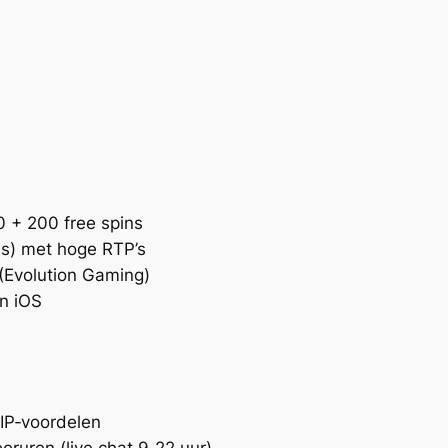
 + 200 free spins
ls) met hoge RTP’s
 (Evolution Gaming)
en iOS
IP‑voordelen
oruren (live chat 9‑22 uur)