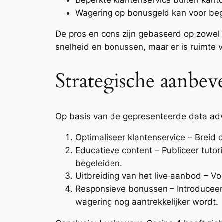
Wagering op bonusgeld kan voor begi
De pros en cons zijn gebaseerd op zowel
snelheid en bonussen, maar er is ruimte v
Strategische aanbev
Op basis van de gepresenteerde data advi
Optimaliseer klantenservice – Breid 
Educatieve content – Publiceer tutor
begeleiden.
Uitbreiding van het live‑aanbod – Voe
Responsieve bonussen – Introduceer
wagering
nog aantrekkelijker wordt.