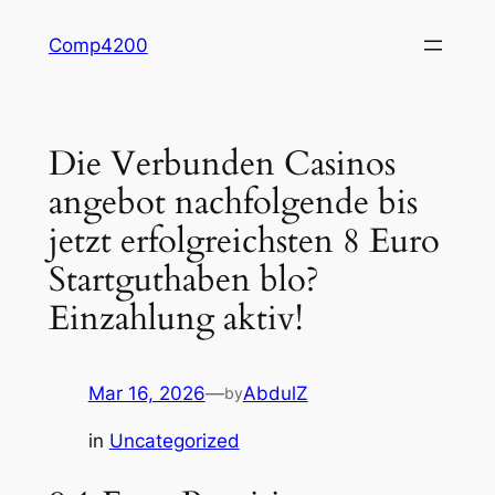
Skip
Comp4200
to
content
Die Verbunden Casinos
angebot nachfolgende bis
jetzt erfolgreichsten 8 Euro
Startguthaben blo?
Einzahlung aktiv!
Mar 16, 2026
—
AbdulZ
by
in
Uncategorized