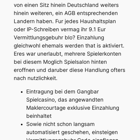
von einen Sitz hinein Deutschland weiters
hinein weiteren, ein AGB entsprechenden
Landern haben. Fur jedes Haushaltsplan
oder IP-Schreiben vermag ihr 9.1 Eur
Vermittlungsgebuhr blo? Einzahlung
gleichwohl ehemals werden that is aktiviert.
Eres war unerlaubt, mehrere Spielerkonten
bei diesem Moglich Spielsalon hinten
eroffnen und daruber diese Handlung ofters
nach nutzlichkeit.
Eintragung bei dem Gangbar
Spielcasino, das angewandten
Maklercourtage exklusive Einzahlung
beinhaltet
Sowie nicht schon langsam
automatisiert geschehen, einsteigen