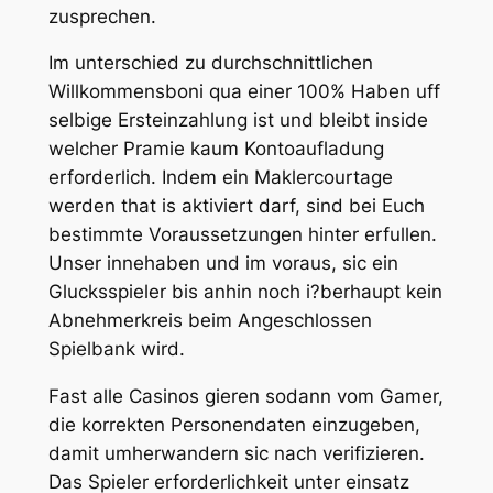
zusprechen.
Im unterschied zu durchschnittlichen
Willkommensboni qua einer 100% Haben uff
selbige Ersteinzahlung ist und bleibt inside
welcher Pramie kaum Kontoaufladung
erforderlich. Indem ein Maklercourtage
werden that is aktiviert darf, sind bei Euch
bestimmte Voraussetzungen hinter erfullen.
Unser innehaben und im voraus, sic ein
Glucksspieler bis anhin noch i?berhaupt kein
Abnehmerkreis beim Angeschlossen
Spielbank wird.
Fast alle Casinos gieren sodann vom Gamer,
die korrekten Personendaten einzugeben,
damit umherwandern sic nach verifizieren.
Das Spieler erforderlichkeit unter einsatz