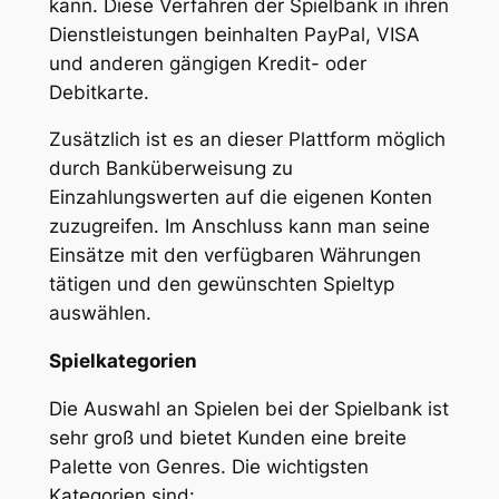
kann. Diese Verfahren der Spielbank in ihren
Dienstleistungen beinhalten PayPal, VISA
und anderen gängigen Kredit- oder
Debitkarte.
Zusätzlich ist es an dieser Plattform möglich
durch Banküberweisung zu
Einzahlungswerten auf die eigenen Konten
zuzugreifen. Im Anschluss kann man seine
Einsätze mit den verfügbaren Währungen
tätigen und den gewünschten Spieltyp
auswählen.
Spielkategorien
Die Auswahl an Spielen bei der Spielbank ist
sehr groß und bietet Kunden eine breite
Palette von Genres. Die wichtigsten
Kategorien sind: