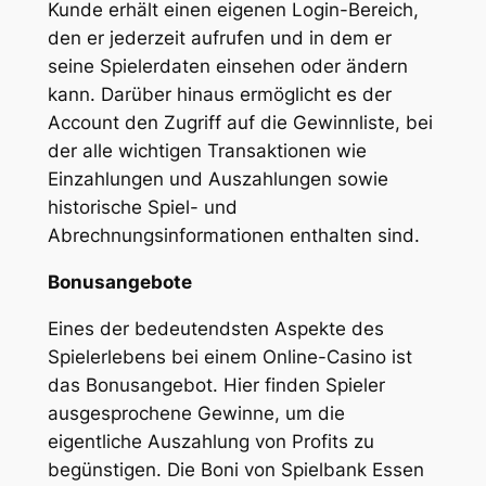
Kunde erhält einen eigenen Login-Bereich,
den er jederzeit aufrufen und in dem er
seine Spielerdaten einsehen oder ändern
kann. Darüber hinaus ermöglicht es der
Account den Zugriff auf die Gewinnliste, bei
der alle wichtigen Transaktionen wie
Einzahlungen und Auszahlungen sowie
historische Spiel- und
Abrechnungsinformationen enthalten sind.
Bonusangebote
Eines der bedeutendsten Aspekte des
Spielerlebens bei einem Online-Casino ist
das Bonusangebot. Hier finden Spieler
ausgesprochene Gewinne, um die
eigentliche Auszahlung von Profits zu
begünstigen. Die Boni von Spielbank Essen