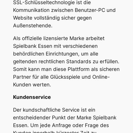
SSL-Schlüsseltechnologie ist die
Kommunikation zwischen Benutzer-PC und
Website vollständig sicher gegen
Außenstehende.
Als offizielle lizensierte Marke arbeitet
Spielbank Essen mit verschiedenen
behördlichen Einrichtungen, um alle
geltenden rechtlichen Standards zu erfüllen.
Somit kann man diese Plattform als sicheren
Partner für alle Glücksspiele und Online-
Kunden werten.
Kundenservice
Der kundschaftliche Service ist ein
entscheidender Punkt der Marke Spielbank
Essen. Um jede Anfrage oder Frage des