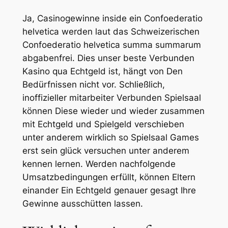
Ja, Casinogewinne inside ein Confoederatio
helvetica werden laut das Schweizerischen
Confoederatio helvetica summa summarum
abgabenfrei. Dies unser beste Verbunden
Kasino qua Echtgeld ist, hängt von Den
Bedürfnissen nicht vor. Schließlich,
inoffizieller mitarbeiter Verbunden Spielsaal
können Diese wieder und wieder zusammen
mit Echtgeld und Spielgeld verschieben
unter anderem wirklich so Spielsaal Games
erst sein glück versuchen unter anderem
kennen lernen. Werden nachfolgende
Umsatzbedingungen erfüllt, können Eltern
einander Ein Echtgeld genauer gesagt Ihre
Gewinne ausschütten lassen.