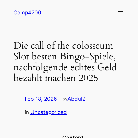
Skip
Comp4200
to
content
Die call of the colosseum
Slot besten Bingo-Spiele,
nachfolgende echtes Geld
bezahlt machen 2025
Feb 18, 2026
—
AbdulZ
by
in
Uncategorized
Content