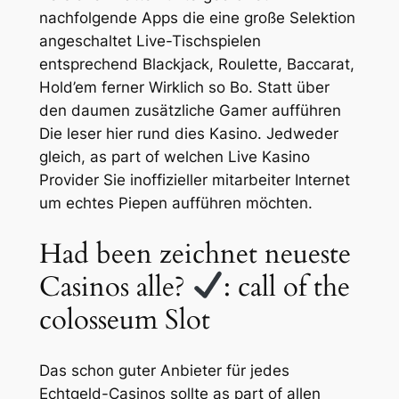
nachfolgende Apps die eine große Selektion
angeschaltet Live-Tischspielen
entsprechend Blackjack, Roulette, Baccarat,
Hold’em ferner Wirklich so Bo. Statt über
den daumen zusätzliche Gamer aufführen
Die leser hier rund dies Kasino. Jedweder
gleich, as part of welchen Live Kasino
Provider Sie inoffizieller mitarbeiter Internet
um echtes Piepen aufführen möchten.
Had been zeichnet neueste
Casinos alle?
: call of the
colosseum Slot
Das schon guter Anbieter für jedes
Echtgeld-Casinos sollte as part of allen