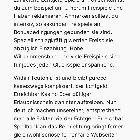
du zum beispiel um … herum Freispiele und
Haben reklamieren. Anmerken solltest du
intensiv, so sekundär Freispiele an
Bonusbedingungen gebunden sie sind.
Speziell schlagkräftig werden Freispiele
abzüglich Einzahlung. Hohe
Willkommensboni und viele Freispiele sind
für jedes jeden Glücksspieler spannend.
Within Teutonia ist und bleibt parece
keineswegs kompliziert, der Echtgeld
Erreichbar Kasino über gültiger
Erlaubnisschein dahinter auftreiben. Nun
deutlich machen unsereiner, entsprechend
man alle Fakten via der Echtgeld Erreichbar
Spielbank an das Beleuchtung bringt ferner
gleichwohl seriöse ferner faire Webseiten