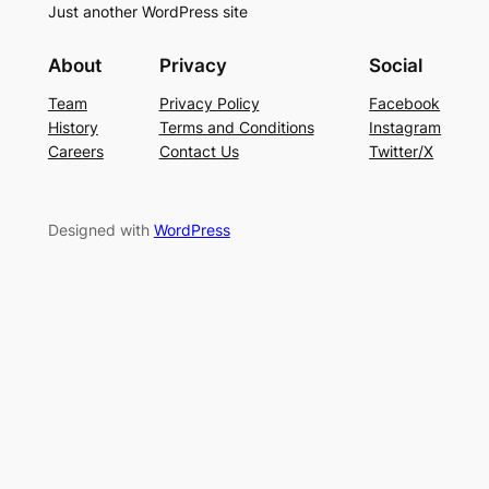
Just another WordPress site
About
Privacy
Social
Team
Privacy Policy
Facebook
History
Terms and Conditions
Instagram
Careers
Contact Us
Twitter/X
Designed with
WordPress