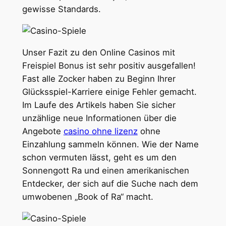
gewisse Standards.
Unser Fazit zu den Online Casinos mit
Freispiel Bonus ist sehr positiv ausgefallen!
Fast alle Zocker haben zu Beginn Ihrer
Glücksspiel-Karriere einige Fehler gemacht.
Im Laufe des Artikels haben Sie sicher
unzählige neue Informationen über die
Angebote
casino ohne lizenz
ohne
Einzahlung sammeln können. Wie der Name
schon vermuten lässt, geht es um den
Sonnengott Ra und einen amerikanischen
Entdecker, der sich auf die Suche nach dem
umwobenen „Book of Ra“ macht.