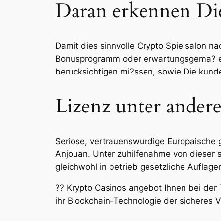
Daran erkennen Die
Damit dies sinnvolle Crypto Spielsalon na
Bonusprogramm oder erwartungsgema? ein
berucksichtigen mi?ssen, sowie Die kunden
Lizenz unter ande
Seriose, vertrauenswurdige Europaische 
Anjouan. Unter zuhilfenahme von dieser s
gleichwohl in betrieb gesetzliche Auflag
?? Krypto Casinos angebot Ihnen bei der
ihr Blockchain-Technologie der sicheres V