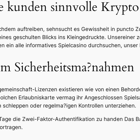
 kunden sinnvolle Krypto
chdem auftreiben, sehnsucht es Gewissheit in puncto Zuve
es geschulten Blicks ins Kleingedruckte. Unsereiner 
 ein alle informatives Spielcasino durchsuchen, unser 
rem Sicherheitsma?nahmen
gemeinschaft-Lizenzen existieren wie von einen Behord
olchen Erlaubniskarte vermag ihr Angeschlossen Spiels
en schleppen oder regelma?igen Kontrollen unterziehen.
 Tage die Zwei-Faktor-Authentifikation zu handen Das 
ortragen.