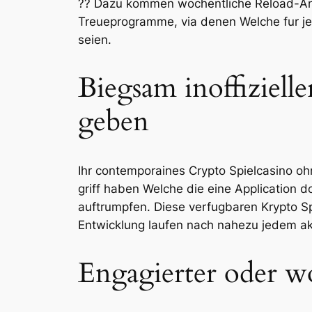
?? Dazu kommen wochentliche Reload-An
Treueprogramme, via denen Welche fur je
seien.
Biegsam inoffiziell
geben
Ihr contemporaines Crypto Spielcasino ohn
griff haben Welche die eine Application
auftrumpfen. Diese verfugbaren Krypto Sp
Entwicklung laufen nach nahezu jedem ak
Engagierter oder wo