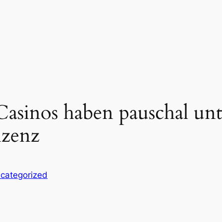
asinos haben pauschal unte
izenz
categorized