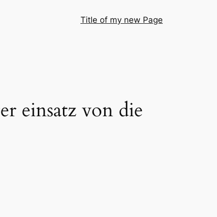
Title of my new Page
r einsatz von die