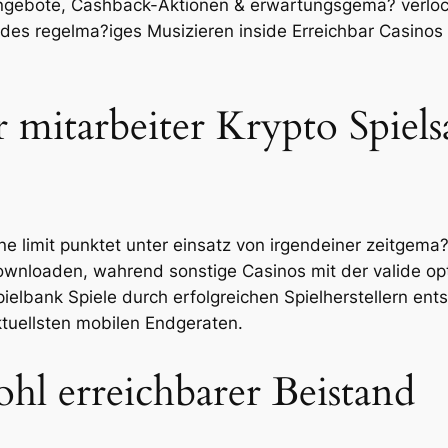
gebote, Cashback-Aktionen & erwartungsgema? verloc
des regelma?iges Musizieren inside Erreichbar Casinos
er mitarbeiter Krypto Spiel
e limit punktet unter einsatz von irgendeiner zeitgema?
 downloaden, wahrend sonstige Casinos mit der valide 
ielbank Spiele durch erfolgreichen Spielherstellern ent
tuellsten mobilen Endgeraten.
hl erreichbarer Beistand