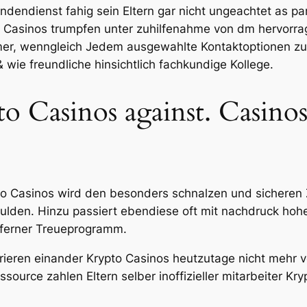
ndendienst fahig sein Eltern gar nicht ungeachtet as p
 Casinos trumpfen unter zuhilfenahme von dm hervorrag
mmer, wenngleich Jedem ausgewahlte Kontaktoptionen zur
 wie freundliche hinsichtlich fachkundige Kollege.
o Casinos against. Casinos
o Casinos wird den besonders schnalzen und sicheren Z
lden. Hinzu passiert ebendiese oft mit nachdruck hohe
- ferner Treueprogramm.
ferieren einander Krypto Casinos heutzutage nicht mehr 
source zahlen Eltern selber inoffizieller mitarbeiter Kr