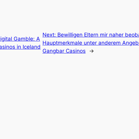
Next:
Bewilligen Eltern mir naher beob
igital Gamble: A
Hauptmerkmale unter anderem Angeb
asinos in Iceland
Gangbar Casinos
→