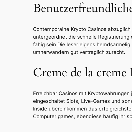
Benutzerfreundlich
Contemporaine Krypto Casinos abzuglich d
untergeordnet die schnelle Registrierung
fahig sein Die leser eigens hemdsarmelig
umherwandern gut vertraglich zurecht.
Creme de la creme 
Erreichbar Casinos mit Kryptowahrungen j
eingeschaltet Slots, Live-Games und son
Inside ubereinkommen das erfolgreichsten
Computer games, ebendiese haufig ihr spe