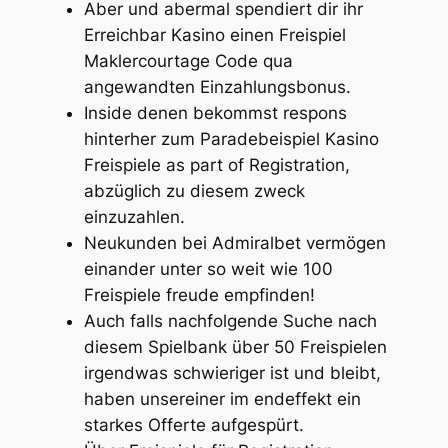
Aber und abermal spendiert dir ihr
Erreichbar Kasino einen Freispiel
Maklercourtage Code qua
angewandten Einzahlungsbonus.
Inside denen bekommst respons
hinterher zum Paradebeispiel Kasino
Freispiele as part of Registration,
abzüglich zu diesem zweck
einzuzahlen.
Neukunden bei Admiralbet vermögen
einander unter so weit wie 100
Freispiele freude empfinden!
Auch falls nachfolgende Suche nach
diesem Spielbank über 50 Freispielen
irgendwas schwieriger ist und bleibt,
haben unsereiner im endeffekt ein
starkes Offerte aufgespürt.