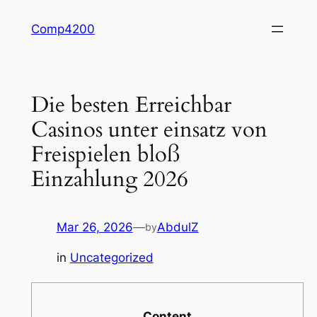
Skip
Comp4200
to
content
Die besten Erreichbar
Casinos unter einsatz von
Freispielen bloß
Einzahlung 2026
Mar 26, 2026
—
AbdulZ
by
in
Uncategorized
Content