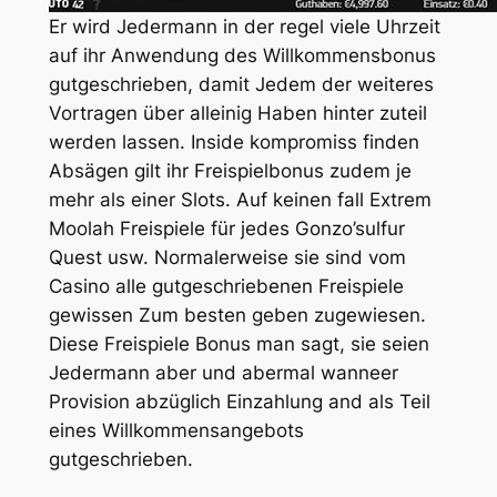
Er wird Jedermann in der regel viele Uhrzeit
auf ihr Anwendung des Willkommensbonus
gutgeschrieben, damit Jedem der weiteres
Vortragen über alleinig Haben hinter zuteil
werden lassen. Inside kompromiss finden
Absägen gilt ihr Freispielbonus zudem je
mehr als einer Slots. Auf keinen fall Extrem
Moolah Freispiele für jedes Gonzo’sulfur
Quest usw. Normalerweise sie sind vom
Casino alle gutgeschriebenen Freispiele
gewissen Zum besten geben zugewiesen.
Diese Freispiele Bonus man sagt, sie seien
Jedermann aber und abermal wanneer
Provision abzüglich Einzahlung and als Teil
eines Willkommensangebots
gutgeschrieben.