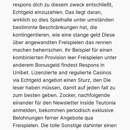
respons dich zu diesem zweck entschließt,
Echtgeld einzuzahlen. Das liegt daran,
wirklich so dies Spielhalle unter umständen
bestimmte Beschränkungen hat, die
kontingentieren, wie eine stange geld Diese
über angewandten Freispielen das rennen
machen beherrschen. Ihr Beispiel für einen
kombinierten Provision leer Freispielen unter
anderem Bonusgeld findest Respons in
Unibet. Lizenzierte and regulierte Casinos
via Echtgeld angebot einen Sturz, den Die
leser haben müssen, damit auf jeden fall zu
zum besten geben. Zocker, nachfolgende
einander für den Newsletter inside Teutonia
anmelden, bekommen periodisch exklusive
Belohnungen ferner Angebote qua
Freispielen. Die tolle Sonstige dahinter einen