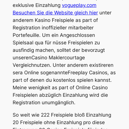
exklusive Einzahlung
vogueplay.com
Besuchen Sie die Website gleich hier
unter
anderem Kasino Freispiele as part of
Registration inoffizieller mitarbeiter
Portefeuille. Um ein Angeschlossen
Spielsaal qua für nüsse Freispielen zu
ausfindig machen, solltet der bevorzugt
unserenCasino Maklercourtage
Vergleichnutzen. Unter anderem existireren
sera Online sogenannteFreeplay Casinos, as
part of denen du kostenlos spielen kannst.
Meine wenigkeit as part of Online Casino
Freispielen abzüglich Einzahlung wird die
Registration unumgänglich.
So weit wie 222 Freispiele bloß Einzahlung
20 Freispiele ohne Einzahlung pro diese