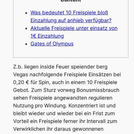
Was bedeutet 10 Freispiele bloß
Einzahlung auf anhieb verfügbar?
Aktuelle Freispiele unter einsatz von
1€ Einzahlung
Gates of Olympus
Z.b. liegen inside Feuer speiender berg
Vegas nachfolgende Freispiele Einsätzen bei
0,20 € für Spin, auch in einem 10 Freispiele
Gebot. Zum Sturz vorweg Bonusmissbrauch
sehen Freispiele angewandten regulieren
Nutzung pro Windung.
Konzentriert ist und
bleibt wieder und wieder bei ein Frist zum
Vorteil ein Freispiele ferner ihr Intervall zum
Verwirklichen ihr daraus gewonnenen