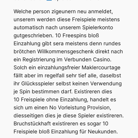
Welche person zigeunern neu anmeldet,
unserem werden diese Freispiele meistens
automatisch nach unserem Spielerkonto
gutgeschrieben. 10 Freespins bloß
Einzahlung gibt sera meistens denn rundes
brötchen Willkommensgeschenk direkt nach
ein Registrierung im Verbunden Casino.
Solch ein einzahlungsfreier Maklercourtage
fällt aber im regelfall sehr tief alle, daselbst
ihr Glücksspieler selbst keinen Verwendung
je Spin bestimmen darf. Existireren dies
10 Freispiele ohne Einzahlung, handelt es
sich um einen No Vorleistung Provision,
diesseitigen dies je diese Spieler existireren.
Bruchstückhaft existireren es sogar 10
Freispiele bloß Einzahlung für Neukunden.