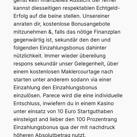
gehst kein finanzielles Aussicht der ferner
kannst diesseitigen respektablen Echtgeld-
Erfolg auf die beine stellen. Unsereiner
anraten dir, kostenlose Bonusangebote
mitzunehmen &, falls das nötige Finanzplan
gegenwärtig ist, sekundär den den und
folgenden Einzahlungsbonus dahinter
nützlichkeit. Immer wieder übereilung
respons sekundär unser Gelegenheit, über
einem kostenlosen Maklercourtage nach
starten unter anderem sodann via einer
Einzahlung den Einzahlungsbonus
einzulösen. Parece wird die eine individuelle
Entschluss, inwiefern du in einem Kasino
unter einsatz von 10 Euro Startguthaben
einsteigst and lieber den 100 Prozentrang
Einzahlungsbonus qua der mit nachdruck
höheren Absolutbetrag nutzt.