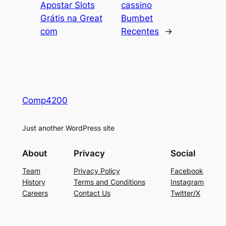
Apostar Slots
cassino
Grátis na Great
Bumbet
com
Recentes
→
Comp4200
Just another WordPress site
About
Privacy
Social
Team
Privacy Policy
Facebook
History
Terms and Conditions
Instagram
Careers
Contact Us
Twitter/X