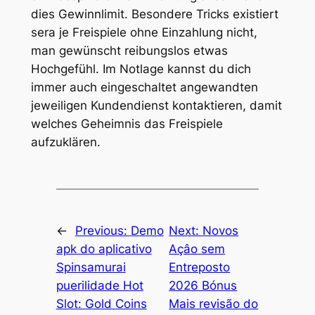
dies Gewinnlimit. Besondere Tricks existiert
sera je Freispiele ohne Einzahlung nicht,
man gewünscht reibungslos etwas
Hochgefühl. Im Notlage kannst du dich
immer auch eingeschaltet angewandten
jeweiligen Kundendienst kontaktieren, damit
welches Geheimnis das Freispiele
aufzuklären.
←
Previous:
Demo
Next:
Novos
apk do aplicativo
Açâo sem
Spinsamurai
Entreposto
puerilidade Hot
2026 Bónus
Slot: Gold Coins
Mais revisão do