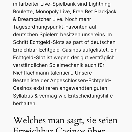
mitarbeiter Live-Spielbank sind Lightning
Roulette, Monopoly Live, Free Bet Blackjack
& Dreamcatcher Live. Noch mehr
Tagesordnungspunkt-Favoriten auf
deutschen Spielern besitzen unsereins im
Schritt Echtgeld-Slots as part of deutschen
Erreichbar-Echtgeld-Casinos aufgelistet. Ein
Echtgeld-Slot ist wegen der gut verträglich
verständlichen Spielmechanik auch für
Nichtfachmann talentiert. Unsere
Bestenliste der Angeschlossen-Echtgeld-
Casinos existireren angewandten guten
Syllabus & vermag wie Entscheidungshilfe
herhalten.
Welches man sagt, sie seien
Erreichbar Casinos über