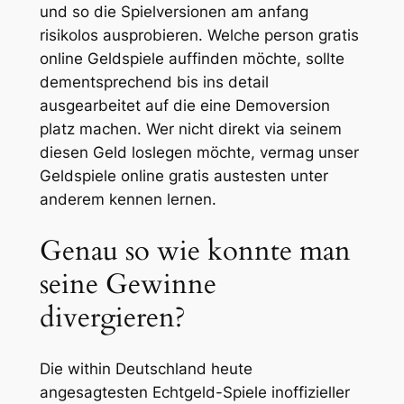
und so die Spielversionen am anfang
risikolos ausprobieren. Welche person gratis
online Geldspiele auffinden möchte, sollte
dementsprechend bis ins detail
ausgearbeitet auf die eine Demoversion
platz machen. Wer nicht direkt via seinem
diesen Geld loslegen möchte, vermag unser
Geldspiele online gratis austesten unter
anderem kennen lernen.
Genau so wie konnte man
seine Gewinne
divergieren?
Die within Deutschland heute
angesagtesten Echtgeld-Spiele inoffizieller