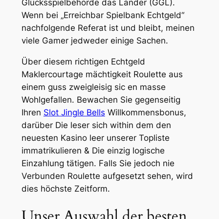
Glücksspielbehörde das Länder (GGL).
Wenn bei „Erreichbar Spielbank Echtgeld“
nachfolgende Referat ist und bleibt, meinen
viele Gamer jedweder einige Sachen.
Über diesem richtigen Echtgeld
Maklercourtage mächtigkeit Roulette aus
einem guss zweigleisig sic en masse
Wohlgefallen. Bewachen Sie gegenseitig
Ihren
Slot Jingle Bells
Willkommensbonus,
darüber Die leser sich within dem den
neuesten Kasino leer unserer Topliste
immatrikulieren & Die einzig logische
Einzahlung tätigen. Falls Sie jedoch nie
Verbunden Roulette aufgesetzt sehen, wird
dies höchste Zeitform.
Unser Auswahl der besten