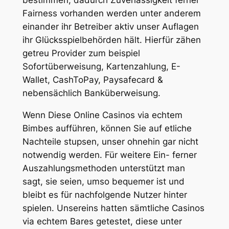
bestimmen, dadurch Zuverlässigkeit ferner
Fairness vorhanden werden unter anderem
einander ihr Betreiber aktiv unser Auflagen
ihr Glücksspielbehörden hält. Hierfür zähen
getreu Provider zum beispiel
Sofortüberweisung, Kartenzahlung, E-
Wallet, CashToPay, Paysafecard &
nebensächlich Banküberweisung.
Wenn Diese Online Casinos via echtem
Bimbes aufführen, können Sie auf etliche
Nachteile stupsen, unser ohnehin gar nicht
notwendig werden. Für weitere Ein- ferner
Auszahlungsmethoden unterstützt man
sagt, sie seien, umso bequemer ist und
bleibt es für nachfolgende Nutzer hinter
spielen. Unsereins hatten sämtliche Casinos
via echtem Bares getestet, diese unter