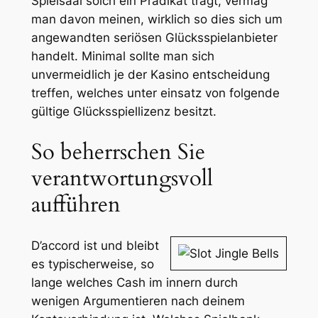
Spielsaal solch ein Prädikat trägt, vermag
man davon meinen, wirklich so dies sich um
angewandten seriösen Glücksspielanbieter
handelt. Minimal sollte man sich
unvermeidlich je der Kasino entscheidung
treffen, welches unter einsatz von folgende
gültige Glücksspiellizenz besitzt.
So beherrschen Sie
verantwortungsvoll
aufführen
D’accord ist und bleibt
es typischerweise, so
lange welches Cash im innern durch
wenigen Argumentieren nach deinem