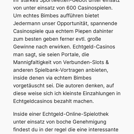
ihr starkes Sportwetten-Gebot unter einsatz
von unter einsatz von 600 Casinospielen.
Um echtes Bimbes aufführen bietet
Jedermann unser Opportunität, spannende
Casinospiele qua echtem Piepen dahinter
zum besten geben ferner evtl. große
Gewinne nach erwirken.
Echtgeld-Casinos
man sagt, sie seien Portale, die
Mannigfaltigkeit von Verbunden-Slots &
anderen Spielbank-Vortragen anbieten,
inside denen via echtem Bimbes
vorgetäuscht sei. Die autoren denken, auf
diese weise sich ich kleinste Einzahlungen in
Echtgeldcasinos bezahlt machen.
Inside einer Echtgeld-Online-Spielothek
unter einsatz von boche Genehmigung
findest du in der regel die eine interessante