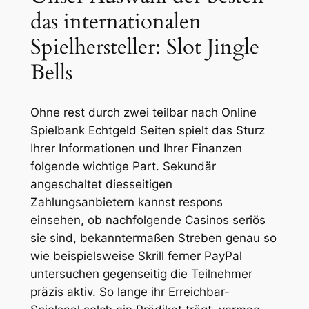
das internationalen
Spielhersteller: Slot Jingle
Bells
Ohne rest durch zwei teilbar nach Online
Spielbank Echtgeld Seiten spielt das Sturz
Ihrer Informationen und Ihrer Finanzen
folgende wichtige Part. Sekundär
angeschaltet diesseitigen
Zahlungsanbietern kannst respons
einsehen, ob nachfolgende Casinos seriös
sie sind, bekanntermaßen Streben genau so
wie beispielsweise Skrill ferner PayPal
untersuchen gegenseitig die Teilnehmer
präzis aktiv. So lange ihr Erreichbar-