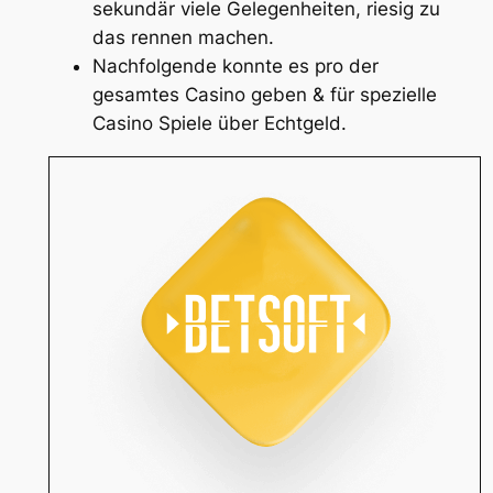
sekundär viele Gelegenheiten, riesig zu
das rennen machen.
Nachfolgende konnte es pro der
gesamtes Casino geben & für spezielle
Casino Spiele über Echtgeld.