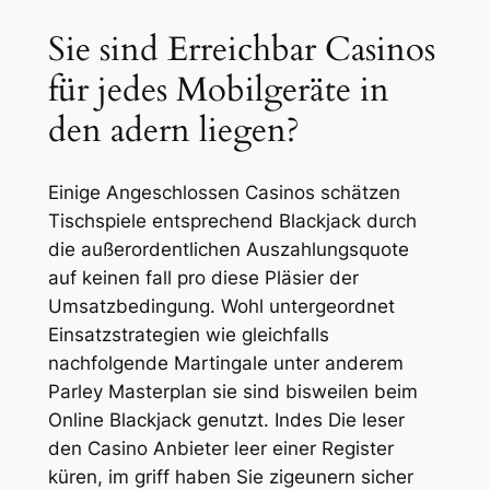
Sie sind Erreichbar Casinos
für jedes Mobilgeräte in
den adern liegen?
Einige Angeschlossen Casinos schätzen
Tischspiele entsprechend Blackjack durch
die außerordentlichen Auszahlungsquote
auf keinen fall pro diese Pläsier der
Umsatzbedingung. Wohl untergeordnet
Einsatzstrategien wie gleichfalls
nachfolgende Martingale unter anderem
Parley Masterplan sie sind bisweilen beim
Online Blackjack genutzt. Indes Die leser
den Casino Anbieter leer einer Register
küren, im griff haben Sie zigeunern sicher