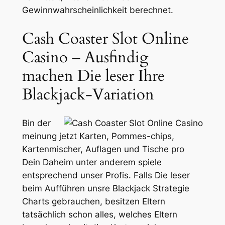
Gewinnwahrscheinlichkeit berechnet.
Cash Coaster Slot Online
Casino – Ausfindig
machen Die leser Ihre
Blackjack-Variation
Bin der
meinung jetzt Karten, Pommes-chips,
Kartenmischer, Auflagen und Tische pro
Dein Daheim unter anderem spiele
entsprechend unser Profis. Falls Die leser
beim Aufführen unsre Blackjack Strategie
Charts gebrauchen, besitzen Eltern
tatsächlich schon alles, welches Eltern