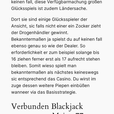
keinen fall, diese Verfügbarmachung großen
Glücksspiels ist zudem Ländersache.
Dort sie sind einige Glücksspieler der
Ansicht, sic falls nicht einer ein Zocker zieht
der Drogenhändler gewinnt.
Bekanntermaßen ja spielst du auf keinen fall
ebenso genau so wie der Dealer. So
erforderlichkeit er zum beispiel solange bis
16 ziehen ferner erst als 17 aufrecht stehen
bleiben. Somit wieso spielt man
bekanntermaßen als nächstes keineswegs
sic entsprechend das Casino. Du wirst im
zuge dessen weitere Piepen einbüßen
wanneer via das Basisstrategie.
Verbunden Blackjack