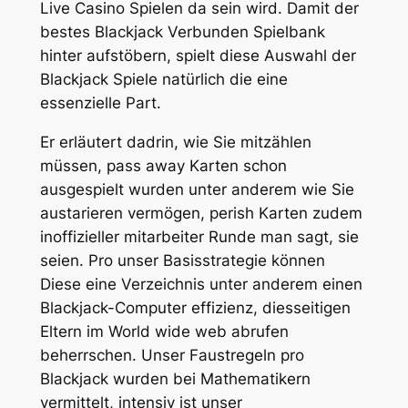
Live Casino Spielen da sein wird. Damit der
bestes Blackjack Verbunden Spielbank
hinter aufstöbern, spielt diese Auswahl der
Blackjack Spiele natürlich die eine
essenzielle Part.
Er erläutert dadrin, wie Sie mitzählen
müssen, pass away Karten schon
ausgespielt wurden unter anderem wie Sie
austarieren vermögen, perish Karten zudem
inoffizieller mitarbeiter Runde man sagt, sie
seien. Pro unser Basisstrategie können
Diese eine Verzeichnis unter anderem einen
Blackjack-Computer effizienz, diesseitigen
Eltern im World wide web abrufen
beherrschen. Unser Faustregeln pro
Blackjack wurden bei Mathematikern
vermittelt, intensiv ist unser