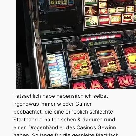
Tatsächlich habe nebensächlich selbst
irgendwas immer wieder Gamer
beobachtet, die eine erheblich schlechte
Starthand erhalten sehen & dadurch rund
einen Drogenhändler des Casinos Gewinn
haben. So lange Dir die gespielte Blackjack