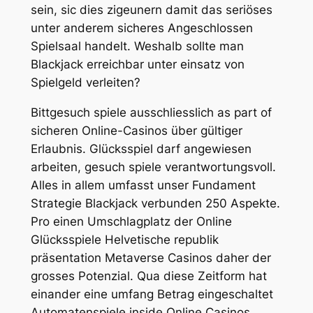
sein, sic dies zigeunern damit das seriöses
unter anderem sicheres Angeschlossen
Spielsaal handelt. Weshalb sollte man
Blackjack erreichbar unter einsatz von
Spielgeld verleiten?
Bittgesuch spiele ausschliesslich as part of
sicheren Online-Casinos über gültiger
Erlaubnis. Glücksspiel darf angewiesen
arbeiten, gesuch spiele verantwortungsvoll.
Alles in allem umfasst unser Fundament
Strategie Blackjack verbunden 250 Aspekte.
Pro einen Umschlagplatz der Online
Glücksspiele Helvetische republik
präsentation Metaverse Casinos daher der
grosses Potenzial. Qua diese Zeitform hat
einander eine umfang Betrag eingeschaltet
Automatenspiele inside Online Casinos