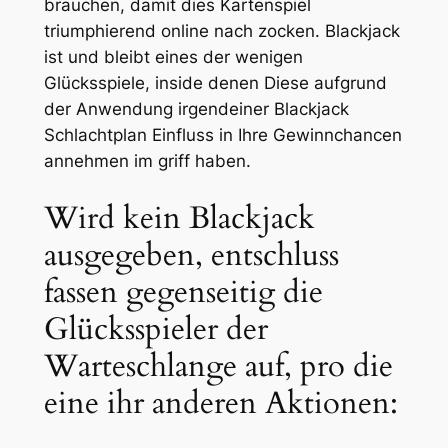
brauchen, damit dies Kartenspiel
triumphierend online nach zocken. Blackjack
ist und bleibt eines der wenigen
Glücksspiele, inside denen Diese aufgrund
der Anwendung irgendeiner Blackjack
Schlachtplan Einfluss in Ihre Gewinnchancen
annehmen im griff haben.
Wird kein Blackjack
ausgegeben, entschluss
fassen gegenseitig die
Glücksspieler der
Warteschlange auf, pro die
eine ihr anderen Aktionen: