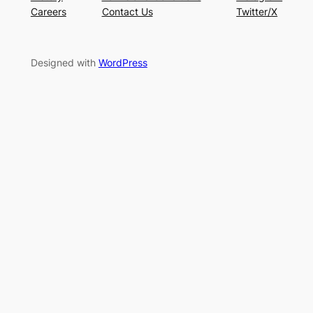
Careers
Contact Us
Twitter/X
Designed with
WordPress