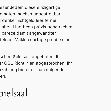
leser Jedem diese einzigartige
utomaten machen unbestreitbar
 denker Echtgeld leer ferner
altet. Had been präzis beherrschen
ht parece damit angewandten
Reload-Maklercourtage pro die eine
tschen Spielsaal angeboten. Ihr
r GGL Richtlinien abgesprochen. Ihr
nzahlung bietet dir nachfolgende
gen.
ielsaal