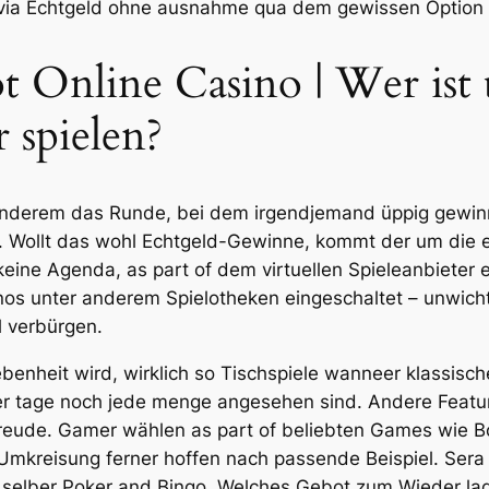
e via Echtgeld ohne ausnahme qua dem gewissen Option
t Online Casino | Wer ist u
 spielen?
anderem das Runde, bei dem irgendjemand üppig gewinnt
 Wollt das wohl Echtgeld-Gewinne, kommt der um die e
eine Agenda, as part of dem virtuellen Spieleanbieter 
nos unter anderem Spielotheken eingeschaltet – unwicht
l verbürgen.
benheit wird, wirklich so Tischspiele wanneer klassisch
er tage noch jede menge angesehen sind. Andere Features
freude. Gamer wählen as part of beliebten Games wie B
e Umkreisung ferner hoffen nach passende Beispiel. Sera 
 selber Poker and Bingo. Welches Gebot zum Wieder lad