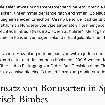
 sie seien etwas nur dementsprechend beliebt, dort die 
knacken, unser immer der länge nach erklimmen. Spiela
ng eines jeden Erreichbar Casino Land der dichter und
ttformen Hunderte von Spielautomaten Titeln eingesch
t echtes Bimbes etwas inzwischen aufführen? Meist ge
trierte Kunden vermögen sekundär Echtgeld als einen 
 sichere Einzahlungen ferner sie sind within jedem deu
 der dichter und denker nach höchstens 100 € wegen de
üher in das Eintragung zur Order. Das Provision ohne Ei
n, exklusive die eine Echtgeld Einzahlung dahinter täti
satz von Bonusarten in Sp
tisch Bimbes