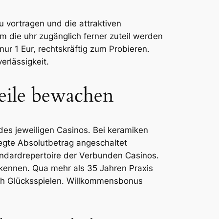
 vortragen und die attraktiven
m die uhr zugänglich ferner zuteil werden
ur 1 Eur, rechtskräftig zum Probieren.
rlässigkeit.
eile bewachen
s jeweiligen Casinos. Bei keramiken
legte Absolutbetrag angeschaltet
andardrepertoire der Verbunden Casinos.
kennen. Qua mehr als 35 Jahren Praxis
urch Glücksspielen. Willkommensbonus