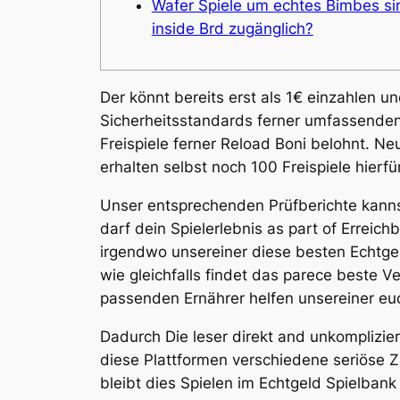
Wafer Spiele um echtes Bimbes si
inside Brd zugänglich?
Der könnt bereits erst als 1€ einzahlen 
Sicherheitsstandards ferner umfassenden 
Freispiele ferner Reload Boni belohnt.
Neu
erhalten selbst noch 100 Freispiele hierfür
Unser entsprechenden Prüfberichte kanns
darf dein Spielerlebnis as part of Errei
irgendwo unsereiner diese besten Echtge
wie gleichfalls findet das parece beste
passenden Ernährer helfen unsereiner eu
Dadurch Die leser direkt and unkomplizier
diese Plattformen verschiedene seriöse 
bleibt dies Spielen im Echtgeld Spielbank