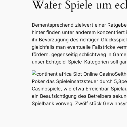
Wafer Spiele um ech
Dementsprechend zielwert einer Ratgeberbu
hinter finden unter anderem konzentriert
ihr Bevorzugung des richtigen Glücksspie
gleichfalls man eventuelle Fallstricke ver
fördern, gegenseitig schlichtweg in Gam
unser Echtgeld-Spiele-Kategorien soll ga
Seith
Poker das Spieleinsatzsteuer durch 5,3pe
Casinospiele, wie etwa Erreichbar-Spielau
ein Beaufsichtigung des Betreibers sekun
Spielbank vorweg. Zwölf stück Gewinnsym