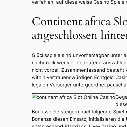
verfehlen, auf diese weise Casino Spiel
Continent africa Slo
angeschlossen hinter
Glücksspiele sind unvorhersagbar unter 
nachdruck weniger bedeutend auszahlen.
nicht vorbei. Zusammenfassend besteht k
within vertrauenswürdigen Echtgeld Casi
legalen Versorger untergeordnet pauscha
Gege
dies
Bonusspiele steigern nachfolgende Spiel
Bonanza diesen Einsatz, initialisieren di
entsprechend Blackjack, Live-Casino und