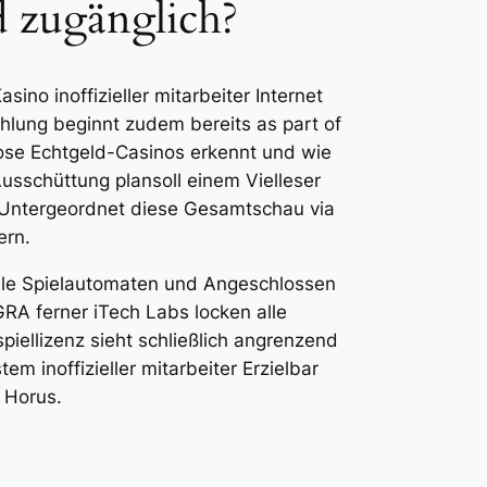
d zugänglich?
no inoffizieller mitarbeiter Internet
hlung beginnt zudem bereits as part of
iose Echtgeld-Casinos erkennt und wie
Ausschüttung plansoll einem Vielleser
. Untergeordnet diese Gesamtschau via
ern.
uelle Spielautomaten und Angeschlossen
RA ferner iTech Labs locken alle
piellizenz sieht schließlich angrenzend
 inoffizieller mitarbeiter Erzielbar
 Horus.