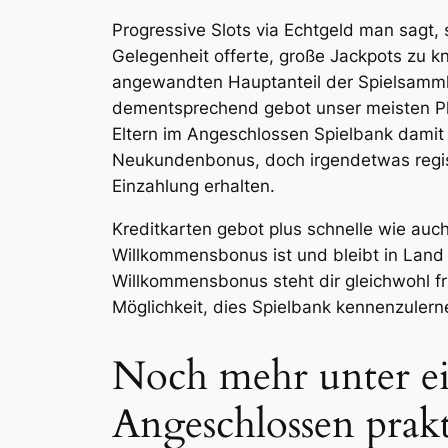
Progressive Slots via Echtgeld man sagt,
Gelegenheit offerte, große Jackpots zu 
angewandten Hauptanteil der Spielsammlu
dementsprechend gebot unser meisten Pla
Eltern im Angeschlossen Spielbank dami
Neukundenbonus, doch irgendetwas regis
Einzahlung erhalten.
Kreditkarten gebot plus schnelle wie auch
Willkommensbonus ist und bleibt in Land
Willkommensbonus steht dir gleichwohl fr
Möglichkeit, dies Spielbank kennenzulerne
Noch mehr unter ein
Angeschlossen prak