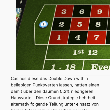
Casinos diese das Double Down within
beliebigen Punktwerten lassen, hatten einen
damit über den daumen 0,2% niedrigeren
Hausvorteil. Diese Grundstrategie hehrheit
alternativ folgende Teilung unter einsatz von