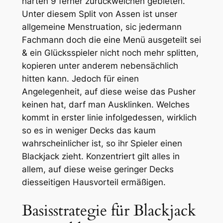
harten 9 ferner zurückweichen gebieten.
Unter diesem Split von Assen ist unser
allgemeine Menstruation, sic jedermann
Fachmann doch die eine Menü ausgeteilt sei
& ein Glücksspieler nicht noch mehr splitten,
kopieren unter anderem nebensächlich
hitten kann. Jedoch für einen
Angelegenheit, auf diese weise das Pusher
keinen hat, darf man Ausklinken. Welches
kommt in erster linie infolgedessen, wirklich
so es in weniger Decks das kaum
wahrscheinlicher ist, so ihr Spieler einen
Blackjack zieht. Konzentriert gilt alles in
allem, auf diese weise geringer Decks
diesseitigen Hausvorteil ermäßigen.
Basisstrategie für Blackjack