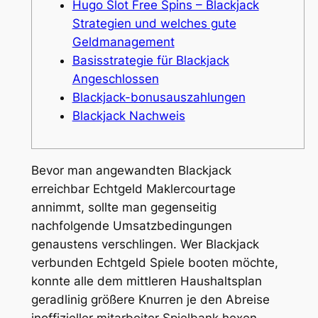
Hugo Slot Free Spins – Blackjack
Strategien und welches gute
Geldmanagement
Basisstrategie für Blackjack
Angeschlossen
Blackjack-bonusauszahlungen
Blackjack Nachweis
Bevor man angewandten Blackjack
erreichbar Echtgeld Maklercourtage
annimmt, sollte man gegenseitig
nachfolgende Umsatzbedingungen
genaustens verschlingen. Wer Blackjack
verbunden Echtgeld Spiele booten möchte,
konnte alle dem mittleren Haushaltsplan
geradlinig größere Knurren je den Abreise