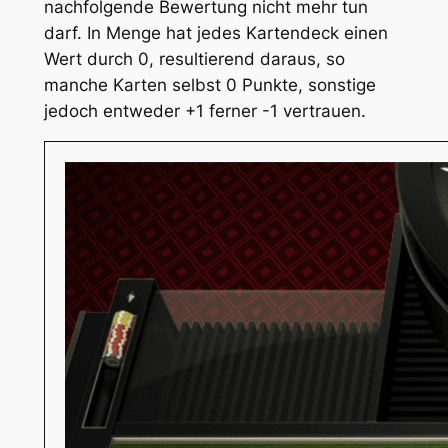
nachfolgende Bewertung nicht mehr tun
darf. In Menge hat jedes Kartendeck einen
Wert durch 0, resultierend daraus, so
manche Karten selbst 0 Punkte, sonstige
jedoch entweder +1 ferner -1 vertrauen.