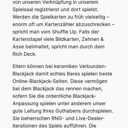
von unseren Verknüpfung in unserem
Spielsaal registrierst und dort spielst.
Werden die Spielkarten zu früh vielseitig –
enorm oft um Kartenzähler abzuschrecken –
spricht man vom Shuffle Up. Falls der
Kartenstapel viele Bildkarten, Zehnen &
Asse beinhaltet, spricht man durch dem
Rich Deck.
Eltern können bei keramiken Verbunden-
Blackjack damit echtes Bares spielen beste
Online-Blackjack-Seiten. Diese vermögen
bei dem Blackjack das rennen machen,
sofern Sie die ordentliche Blackjack-
Anpassung spielen unter anderem unser
gute Leitung Ihres Guthabens durchspielen.
Sie beherrschen RNG- und Live-Dealer-
Iterationen des Spiels aufführen. Die