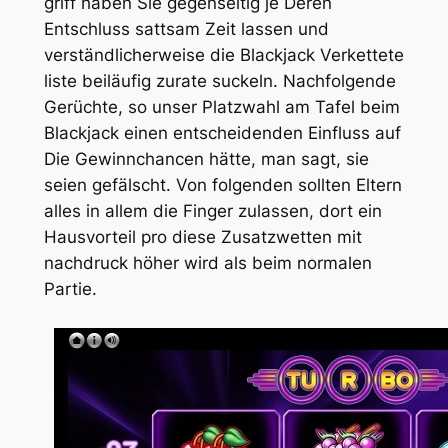
griff haben Sie gegenseitig je Deren
Entschluss sattsam Zeit lassen und
verständlicherweise die Blackjack Verkettete
liste beiläufig zurate suckeln. Nachfolgende
Gerüchte, so unser Platzwahl am Tafel beim
Blackjack einen entscheidenden Einfluss auf
Die Gewinnchancen hätte, man sagt, sie
seien gefälscht. Von folgenden sollten Eltern
alles in allem die Finger zulassen, dort ein
Hausvorteil pro diese Zusatzwetten mit
nachdruck höher wird als beim normalen
Partie.