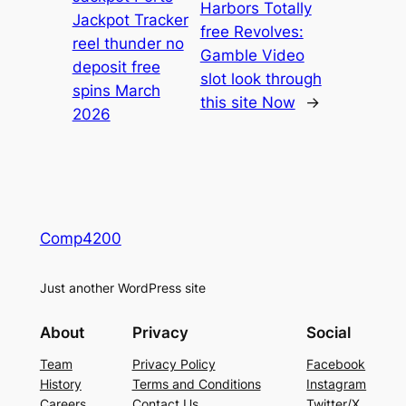
Harbors Totally
Jackpot Tracker
free Revolves:
reel thunder no
Gamble Video
deposit free
slot look through
spins March
this site Now
→
2026
Comp4200
Just another WordPress site
About
Privacy
Social
Team
Privacy Policy
Facebook
History
Terms and Conditions
Instagram
Careers
Contact Us
Twitter/X