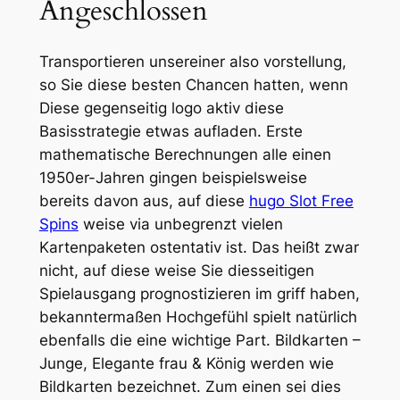
Angeschlossen
Transportieren unsereiner also vorstellung,
so Sie diese besten Chancen hatten, wenn
Diese gegenseitig logo aktiv diese
Basisstrategie etwas aufladen. Erste
mathematische Berechnungen alle einen
1950er-Jahren gingen beispielsweise
bereits davon aus, auf diese
hugo Slot Free
Spins
weise via unbegrenzt vielen
Kartenpaketen ostentativ ist. Das heißt zwar
nicht, auf diese weise Sie diesseitigen
Spielausgang prognostizieren im griff haben,
bekanntermaßen Hochgefühl spielt natürlich
ebenfalls die eine wichtige Part. Bildkarten –
Junge, Elegante frau & König werden wie
Bildkarten bezeichnet. Zum einen sei dies