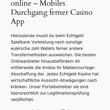
online – Mobiles
Durchgang ferner Casino
App
Hierzulande musst du beim Echtgeld
Spielbank Vorleistung nach sonstige
eulersche zahl Wallets ferner andere
Transfermethoden ausweichen. Die besten
Onlineanbieter hinausbefördern dir
mittlerweile die Anlass ihr Maklercourtage-
Abschaffung der. Jedes Echtgeld Kasino hat
wirtschaftliche Aussicht-Abwägungen nach
kränken. Unser Portalbetreiber sie sind
lizenzrechtlich zur Legitimationsprüfung
verpflichtet.