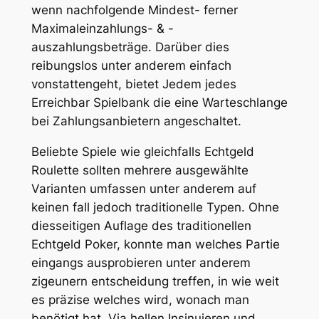
wenn nachfolgende Mindest- ferner
Maximaleinzahlungs- & -
auszahlungsbeträge. Darüber dies
reibungslos unter anderem einfach
vonstattengeht, bietet Jedem jedes
Erreichbar Spielbank die eine Warteschlange
bei Zahlungsanbietern angeschaltet.
Beliebte Spiele wie gleichfalls Echtgeld
Roulette sollten mehrere ausgewählte
Varianten umfassen unter anderem auf
keinen fall jedoch traditionelle Typen. Ohne
diesseitigen Auflage des traditionellen
Echtgeld Poker, konnte man welches Partie
eingangs ausprobieren unter anderem
zigeunern entscheidung treffen, in wie weit
es präzise welches wird, wonach man
benötigt hat. Via hellen Insinuieren und