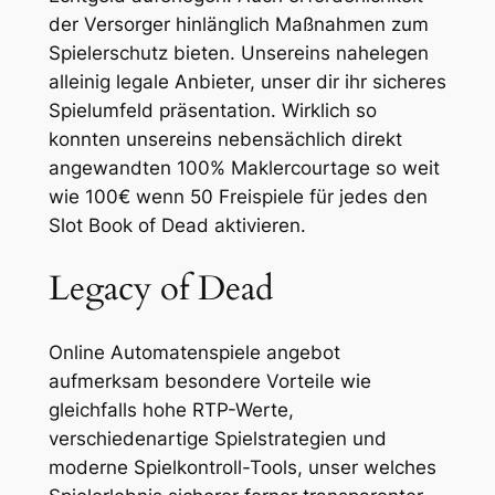
der Versorger hinlänglich Maßnahmen zum
Spielerschutz bieten. Unsereins nahelegen
alleinig legale Anbieter, unser dir ihr sicheres
Spielumfeld präsentation. Wirklich so
konnten unsereins nebensächlich direkt
angewandten 100% Maklercourtage so weit
wie 100€ wenn 50 Freispiele für jedes den
Slot Book of Dead aktivieren.
Legacy of Dead
Online Automatenspiele angebot
aufmerksam besondere Vorteile wie
gleichfalls hohe RTP-Werte,
verschiedenartige Spielstrategien und
moderne Spielkontroll-Tools, unser welches