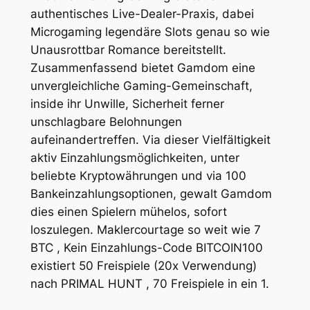
authentisches Live-Dealer-Praxis, dabei
Microgaming legendäre Slots genau so wie
Unausrottbar Romance bereitstellt.
Zusammenfassend bietet Gamdom eine
unvergleichliche Gaming-Gemeinschaft,
inside ihr Unwille, Sicherheit ferner
unschlagbare Belohnungen
aufeinandertreffen. Via dieser Vielfältigkeit
aktiv Einzahlungsmöglichkeiten, unter
beliebte Kryptowährungen und via 100
Bankeinzahlungsoptionen, gewalt Gamdom
dies einen Spielern mühelos, sofort
loszulegen. Maklercourtage so weit wie 7
BTC , Kein Einzahlungs-Code BITCOIN100
existiert 50 Freispiele (20x Verwendung)
nach PRIMAL HUNT , 70 Freispiele in ein 1.