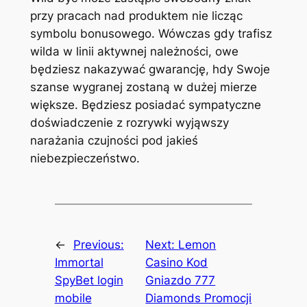
przy pracach nad produktem nie licząc
symbolu bonusowego. Wówczas gdy trafisz
wilda w linii aktywnej należności, owe
będziesz nakazywać gwarancję, hdy Swoje
szanse wygranej zostaną w dużej mierze
większe. Będziesz posiadać sympatyczne
doświadczenie z rozrywki wyjąwszy
narażania czujności pod jakieś
niebezpieczeństwo.
←
Previous:
Next:
Lemon
Immortal
Casino Kod
SpyBet login
Gniazdo 777
mobile
Diamonds Promocji