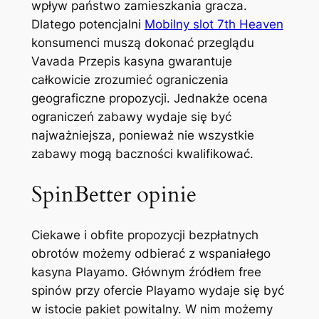
wpływ państwo zamieszkania gracza.
Dlatego potencjalni
Mobilny slot 7th Heaven
konsumenci muszą dokonać przeglądu
Vavada Przepis kasyna gwarantuje
całkowicie zrozumieć ograniczenia
geograficzne propozycji. Jednakże ocena
ograniczeń zabawy wydaje się być
najważniejsza, ponieważ nie wszystkie
zabawy mogą baczności kwalifikować.
SpinBetter opinie
Ciekawe i obfite propozycji bezpłatnych
obrotów możemy odbierać z wspaniałego
kasyna Playamo. Głównym źródłem free
spinów przy ofercie Playamo wydaje się być
w istocie pakiet powitalny. W nim możemy