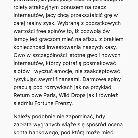
rolety atrakcyjnym bonusem na rzecz
internautów, jacy chcą przekształcić grę w
całej realny zysk. Wybraną z początkowych
wartości free spinów to, iż pozwolą ów
lampy led graczom mieć na afiszu z brakiem
konieczności inwestowania naszych kasy.
Owo w szczególności istotne gwoli nowych
internautów, którzy potrafią posmakować
slotów i wyczuć emocje, nie zaakceptować
ryzykując swymi finansami. Darmowe spiny
pracują pod rozrywkach jak na przykład
Return owe Paris, Wild Drops jak i również
siedmiu Fortune Frenzy.
Należy podobnie nie zapominać, hdy
zapłata wygranych wiąże się spośród oceną
konta bankowego, pod którą może mieć