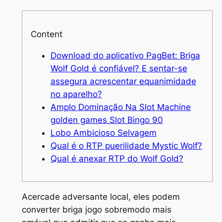
Content
Download do aplicativo PagBet: Briga
Wolf Gold é confiável? E sentar-se
assegura acrescentar equanimidade
no aparelho?
Amplo Dominação Na Slot Machine
golden games Slot Bingo 90
Lobo Ambicioso Selvagem
Qual é o RTP puerilidade Mystic Wolf?
Qual é anexar RTP do Wolf Gold?
Acercade adversante local, eles podem
converter briga jogo sobremodo mais