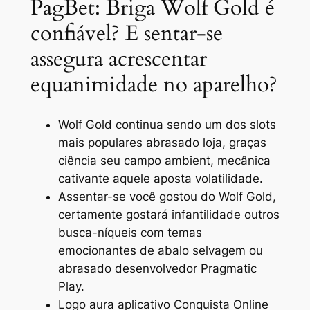
PagBet: Briga Wolf Gold é
confiável? E sentar-se
assegura acrescentar
equanimidade no aparelho?
Wolf Gold continua sendo um dos slots
mais populares abrasado loja, graças
ciência seu campo ambient, mecânica
cativante aquele aposta volatilidade.
Assentar-se você gostou do Wolf Gold,
certamente gostará infantilidade outros
busca-níqueis com temas
emocionantes de abalo selvagem ou
abrasado desenvolvedor Pragmatic
Play.
Logo aura aplicativo Conquista Online