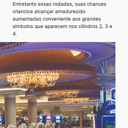
Entretanto essas rodadas, suas chances
criancice alcançar amadurecido
aumentadas conveniente aos grandes
símbolos que aparecem nos cilindros 2, 3 e
4.