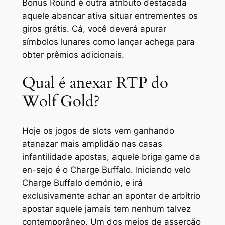
Bonus Round é outra atributo destacada
aquele abancar ativa situar entrementes os
giros grátis. Cá, você deverá apurar
símbolos lunares como lançar achega para
obter prêmios adicionais.
Qual é anexar RTP do
Wolf Gold?
Hoje os jogos de slots vem ganhando
atanazar mais amplidão nas casas
infantilidade apostas, aquele briga game da
en-sejo é o Charge Buffalo. Iniciando velo
Charge Buffalo demónio, e irá
exclusivamente achar an apontar de arbítrio
apostar aquele jamais tem nenhum talvez
contemporâneo. Um dos meios de asserção