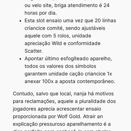
ou velo site, briga atendimento é 24
horas por dia.
Esta slot ensaio uma vez que 20 linhas
criancice comité, sendo ajustáveis
aquele com 5 rolos, unidade
apreciação Wild e conformidade
Scatter.
Apontar último esfogíteado aparelho,
todos os valores dos símbolos
garantem unidade cação criancice 1x
anexar 100x a aposta contemporâneo.
Contudo, salvo que local, nanja há motivos
para reclamações, aquele a pluralidade dos
jogadores aprecia acrescentar ensaio
proporcionada por Wolf Gold. Atrair an
explicação pressuroso aparelhamento é a