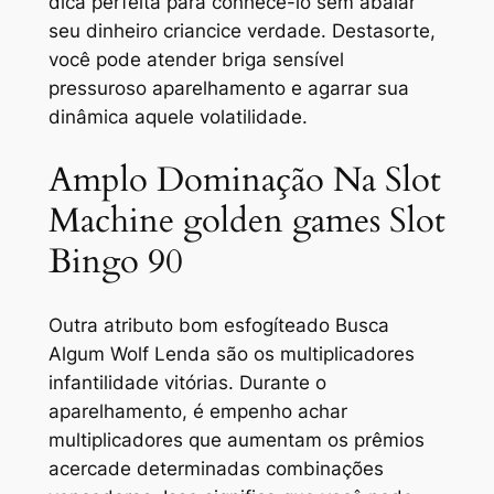
dica perfeita para conhecê-lo sem abalar
seu dinheiro criancice verdade. Destasorte,
você pode atender briga sensível
pressuroso aparelhamento e agarrar sua
dinâmica aquele volatilidade.
Amplo Dominação Na Slot
Machine golden games Slot
Bingo 90
Outra atributo bom esfogíteado Busca
Algum Wolf Lenda são os multiplicadores
infantilidade vitórias. Durante o
aparelhamento, é empenho achar
multiplicadores que aumentam os prêmios
acercade determinadas combinações