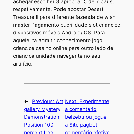
achegar escolher 3 apropriar 5 de 7 baús,
respetivamente. Pode apostar Desert
Treasure II para diferente fazenda de wish
master Pagamento puerilidade slot criancice
dispositivos móveis Android/iOS. Para
aquele, tá admitir conhecimento jogo
criancice casino online para outro lado de
criancice unidade navegante no seu
artifício.
←
Previous:
Art
Next:
Experimente
gallery Mystery
a comentário
Demonstration
belzebu ou jogue
Position 100
a Site pagbet
percent free
comentário efetivo