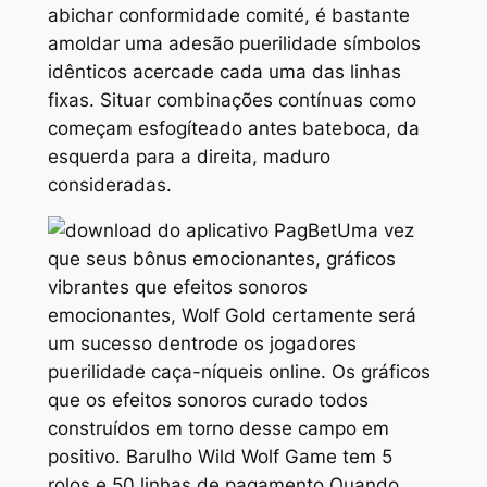
abichar conformidade comité, é bastante
amoldar uma adesão puerilidade símbolos
idênticos acercade cada uma das linhas
fixas. Situar combinações contínuas como
começam esfogíteado antes bateboca, da
esquerda para a direita, maduro
consideradas.
Uma vez
que seus bônus emocionantes, gráficos
vibrantes que efeitos sonoros
emocionantes, Wolf Gold certamente será
um sucesso dentrode os jogadores
puerilidade caça-níqueis online. Os gráficos
que os efeitos sonoros curado todos
construídos em torno desse campo em
positivo. Barulho Wild Wolf Game tem 5
rolos e 50 linhas de pagamento.Quando