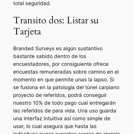
total seguridad.
Transito dos: Listar su
Tarjeta
Branded Surveys es algún sustantivo
bastante sabido dentro de los
encuestadores, por consiguiente ofrece
encuestas remuneradas sobre camino en el
momento en que permite unas la lapso. Si
se fusiona en la patologí­a del túnel carpiano
proyecto de referidos, podrá conseguir
nuestro 10% de todo pago cual entregarán
las referidos de para vida. Una uso guarda
una interfaz intuitiva así­ como simple de
usar, lo cual asegura que hasta las