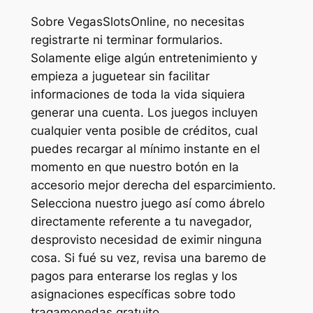
Sobre VegasSlotsOnline, no necesitas
registrarte ni terminar formularios.
Solamente elige algún entretenimiento y
empieza a juguetear sin facilitar
informaciones de toda la vida siquiera
generar una cuenta. Los juegos incluyen
cualquier venta posible de créditos, cual
puedes recargar al mí­nimo instante en el
momento en que nuestro botón en la
accesorio mejor derecha del esparcimiento.
Selecciona nuestro juego así­ como ábrelo
directamente referente a tu navegador,
desprovisto necesidad de eximir ninguna
cosa. Si fué su vez, revisa una baremo de
pagos para enterarse los reglas y los
asignaciones específicas sobre todo
tragamonedas gratuito.