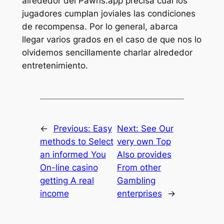
alrededor del Pawns.app precisa cual los
jugadores cumplan joviales las condiciones
de recompensa. Por lo general, abarca
llegar varios grados en el caso de que nos lo
olvidemos sencillamente charlar alrededor
entretenimiento.
←
Previous:
Easy
Next:
See Our
methods to Select
very own Top
an informed You
Also provides
On-line casino
From other
getting A real
Gambling
income
enterprises
→