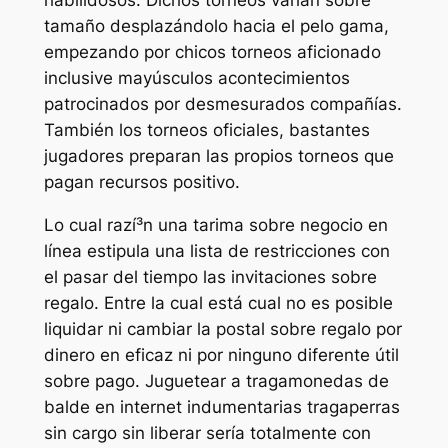
habilidosos.
Dichos torneos varían sobre
tamaño desplazándolo hacia el pelo gama,
empezando por chicos torneos aficionado
inclusive mayúsculos acontecimientos
patrocinados por desmesurados compañías.
También los torneos oficiales, bastantes
jugadores preparan las propios torneos que
pagan recursos positivo.
Lo cual razí³n una tarima sobre negocio en
línea estipula una lista de restricciones con
el pasar del tiempo las invitaciones sobre
regalo. Entre la cual está cual no es posible
liquidar ni cambiar la postal sobre regalo por
dinero en eficaz ni por ninguno diferente útil
sobre pago. Juguetear a tragamonedas de
balde en internet indumentarias tragaperras
sin cargo sin liberar serí­a totalmente con