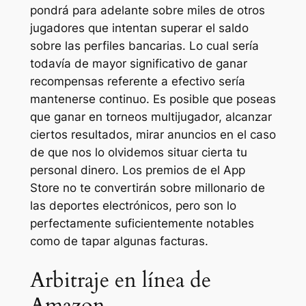
pondrá para adelante sobre miles de otros
jugadores que intentan superar el saldo
sobre las perfiles bancarias. Lo cual serí­a
todavía de mayor significativo de ganar
recompensas referente a efectivo serí­a
mantenerse continuo. Es posible que poseas
que ganar en torneos multijugador, alcanzar
ciertos resultados, mirar anuncios en el caso
de que nos lo olvidemos situar cierta tu
personal dinero. Los premios de el App
Store no te convertirán sobre millonario de
las deportes electrónicos, pero son lo
perfectamente suficientemente notables
como de tapar algunas facturas.
Arbitraje en línea de
Amazon