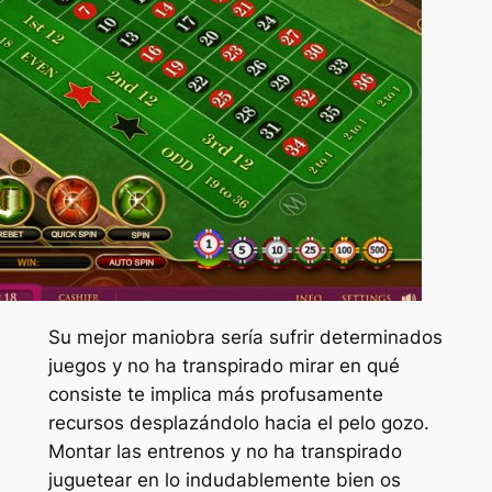
Su mejor maniobra serí­a sufrir determinados
juegos y no ha transpirado mirar en qué
consiste te implica más profusamente
recursos desplazándolo hacia el pelo gozo.
Montar las entrenos y no ha transpirado
juguetear en lo indudablemente bien os