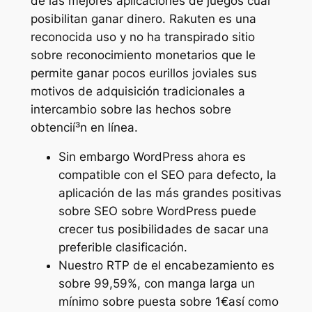
de las mejores aplicaciones de juegos cual
posibilitan ganar dinero. Rakuten es una
reconocida uso y no ha transpirado sitio
sobre reconocimiento monetarios que le
permite ganar pocos eurillos joviales sus
motivos de adquisición tradicionales a
intercambio sobre las hechos sobre
obtencií³n en línea.
Sin embargo WordPress ahora es
compatible con el SEO para defecto, la
aplicación de las más grandes positivas
sobre SEO sobre WordPress puede
crecer tus posibilidades de sacar una
preferible clasificación.
Nuestro RTP de el encabezamiento es
sobre 99,59%, con manga larga un
mínimo sobre puesta sobre 1€así­ como