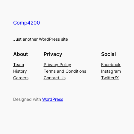
Comp4200
Just another WordPress site
About
Privacy
Social
Team
Privacy Policy
Facebook
History
Terms and Conditions
Instagram
Careers
Contact Us
Twitter/X
Designed with
WordPress