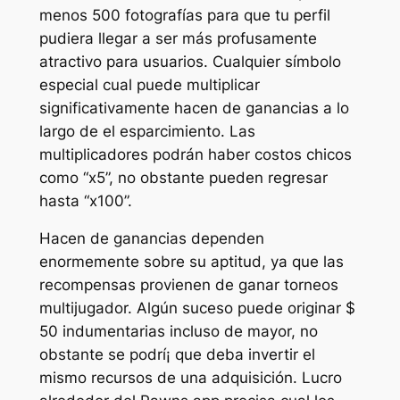
menos 500 fotografías para que tu perfil
pudiera llegar a ser más profusamente
atractivo para usuarios. Cualquier símbolo
especial cual puede multiplicar
significativamente hacen de ganancias a lo
largo de el esparcimiento. Las
multiplicadores podrán haber costos chicos
como “x5”, no obstante pueden regresar
hasta “x100”.
Hacen de ganancias dependen
enormemente sobre su aptitud, ya que las
recompensas provienen de ganar torneos
multijugador. Algún suceso puede originar $
50 indumentarias incluso de mayor, no
obstante se podrí¡ que deba invertir el
mismo recursos de una adquisición. Lucro