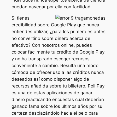
individuos nunca expertos acerca de ciencia
puedan navegar por ella con facilidad.
Si tienes
credibilidad sobre Google Play que nunca
entiendes utilizar, ¿para los primero es antes
no convertirlo sobre dinero acerca de
efectivo? Con nosotros online, puedes
colocar fácilmente tu crédito de Google Play
y no ha transpirado escoger recursos
conveniente a cambio. Resulta una modo
cómoda de ofrecer uso a las créditos nunca
deseados así­ como disponer algo de
recursos añadida sobre tu billetero. Poll Pay
es una de estas aplicaciones de ganar
dinero practicando encuestas cual deberían
ganado fama sobre los últimos años por su
certeza desplazándolo hacia el pelo para