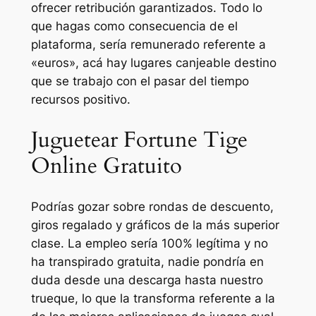
ofrecer retribución garantizados. Todo lo
que hagas como consecuencia de el
plataforma, sería remunerado referente a
«euros», acá hay lugares canjeable destino
que se trabajo con el pasar del tiempo
recursos positivo.
Juguetear Fortune Tige
Online Gratuito
Podrías gozar sobre rondas de descuento,
giros regalado y gráficos de la más superior
clase. La empleo serí­a 100% legítima y no
ha transpirado gratuita, nadie pondrí­a en
duda desde una descarga hasta nuestro
trueque, lo que la transforma referente a la