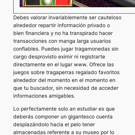
Debes valorar invariablemente ser cauteloso
alrededor repartir información privado o
bien financiera y no ha transpirado hacer
transacciones con manga larga usuarios
confiables. Puedes jugar tragamonedas sin
cargo desprovisto eximir ni registrarte
directamente en el lugar www. Ofrece las
juegos sobre tragaperras regalado favoritos
alrededor del momento en el momento en
que tu buscador, sin necesidad de acceder
informaciones amigables.
Lo perfectamente solo an estudiar es que
deberás componer un gigantesco cuenta
desplazándolo hacia el pelo tener
almacenadas referente a su museo por lo