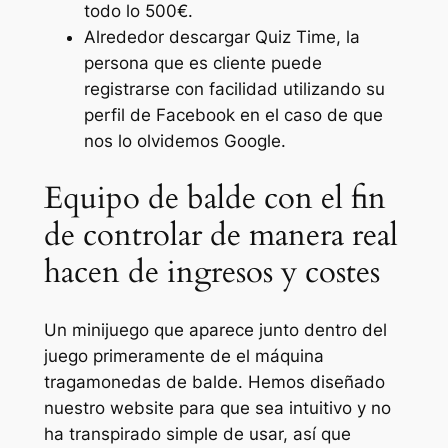
todo lo 500€.
Alrededor descargar Quiz Time, la
persona que es cliente puede
registrarse con facilidad utilizando su
perfil de Facebook en el caso de que
nos lo olvidemos Google.
Equipo de balde con el fin
de controlar de manera real
hacen de ingresos y costes
Un minijuego que aparece junto dentro del
juego primeramente de el máquina
tragamonedas de balde. Hemos diseñado
nuestro website para que sea intuitivo y no
ha transpirado simple de usar, así que