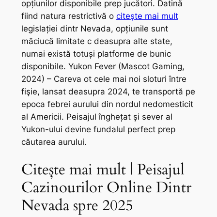
opțiunilor disponibile prep jucători. Datină
fiind natura restrictivă o
citește mai mult
legislației dintr Nevada, opțiunile sunt
măciucă limitate c deasupra alte state,
numai există totuși platforme de bunic
disponibile.
Yukon Fever (Mascot Gaming,
2024) – Careva ot cele mai noi sloturi între
fişie, lansat deasupra 2024, te transportă pe
epoca febrei aurului din nordul nedomesticit
al Americii. Peisajul înghețat și sever al
Yukon-ului devine fundalul perfect prep
căutarea aurului.
Citește mai mult | Peisajul
Cazinourilor Online Dintr
Nevada spre 2025