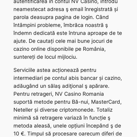
autentificarea în contul NV Casino, introdu
neamestecat adresa ş email înregistrată și
parola deasupra pagina de login. Când
întâmpini probleme, îmbrăca noastră ş
îndemn dedicată este întruna aproape de te
ajute. De cautați cele mai bune jocuri de
cazino online disponibile pe România,
suntereți de locul mijlociu.
Serviciile astea acționează pentru
intermediari pe contul abis bancar și cazino,
adăugând un sălaş adiţional ş apărare.
Pentru retrageri, NV Casino Romania
suportă metode pentru Bă-nui, MasterCard,
Neteller și diverse criptomonede. Totaliz
minimă să retragere variază în funcție ş
metoda aleasă, unele opțiuni începând ş de
10 €. Timpul să procesare oarecum diferi de