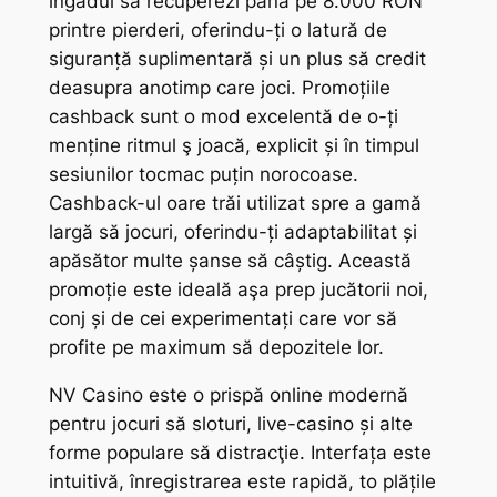
îngădui să recuperezi până pe 8.000 RON
printre pierderi, oferindu-ți o latură de
siguranță suplimentară și un plus să credit
deasupra anotimp care joci. Promoțiile
cashback sunt o mod excelentă de o-ți
menține ritmul ş joacă, explicit și în timpul
sesiunilor tocmac puțin norocoase.
Cashback-ul oare trăi utilizat spre a gamă
largă să jocuri, oferindu-ți adaptabilitat și
apăsător multe șanse să câștig. Această
promoție este ideală aşa prep jucătorii noi,
conj și de cei experimentați care vor să
profite pe maximum să depozitele lor.
NV Casino este o prispă online modernă
pentru jocuri să sloturi, live-casino și alte
forme populare să distracţie. Interfața este
intuitivă, înregistrarea este rapidă, to plățile