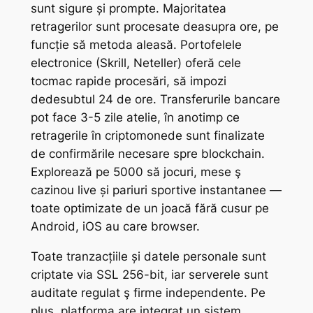
sunt sigure și prompte. Majoritatea
retragerilor sunt procesate deasupra ore, pe
funcție să metoda aleasă. Portofelele
electronice (Skrill, Neteller) oferă cele
tocmac rapide procesări, să impozi
dedesubtul 24 de ore. Transferurile bancare
pot face 3-5 zile atelie, în anotimp ce
retragerile în criptomonede sunt finalizate
de confirmările necesare spre blockchain.
Explorează pe 5000 să jocuri, mese ş
cazinou live și pariuri sportive instantanee —
toate optimizate de un joacă fără cusur pe
Android, iOS au care browser.
Toate tranzacțiile și datele personale sunt
criptate via SSL 256-bit, iar serverele sunt
auditate regulat ş firme independente. Pe
plus, platforma are integrat un sistem