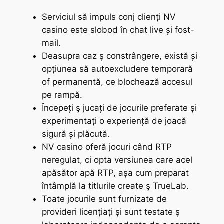
Serviciul să impuls conj clienți NV
casino este slobod în chat live și fost-
mail.
Deasupra caz ş constrângere, există și
opțiunea să autoexcludere temporară
of permanentă, ce blochează accesul
pe rampă.
Începeți ş jucați de jocurile preferate și
experimentați o experiență de joacă
sigură și plăcută.
NV casino oferă jocuri când RTP
neregulat, ci opta versiunea care acel
apăsător apă RTP, așa cum preparat
întâmplă la titlurile create ş TrueLab.
Toate jocurile sunt furnizate de
provideri licențiați și sunt testate ş