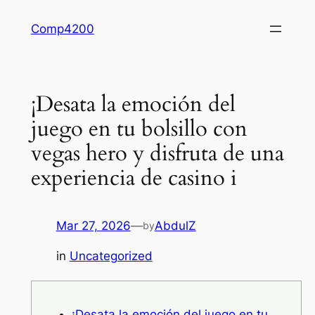
Skip
Comp4200
to
content
¡Desata la emoción del
juego en tu bolsillo con
vegas hero y disfruta de una
experiencia de casino i
Mar 27, 2026
—
AbdulZ
by
in
Uncategorized
¡Desata la emoción del juego en tu