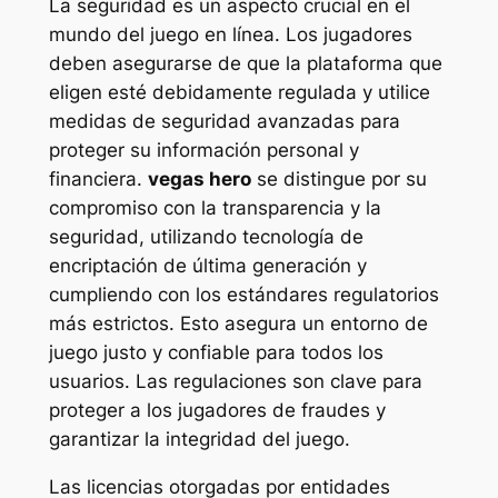
La seguridad es un aspecto crucial en el
mundo del juego en línea. Los jugadores
deben asegurarse de que la plataforma que
eligen esté debidamente regulada y utilice
medidas de seguridad avanzadas para
proteger su información personal y
financiera.
vegas hero
se distingue por su
compromiso con la transparencia y la
seguridad, utilizando tecnología de
encriptación de última generación y
cumpliendo con los estándares regulatorios
más estrictos. Esto asegura un entorno de
juego justo y confiable para todos los
usuarios. Las regulaciones son clave para
proteger a los jugadores de fraudes y
garantizar la integridad del juego.
Las licencias otorgadas por entidades