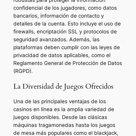
robustas para proteger la información
confidencial de los jugadores, como datos
bancarios, información de contacto y
detalles de la cuenta. Esto incluye el uso de
firewalls, encriptación SSL y protocolos de
seguridad avanzados. Además, las
plataformas deben cumplir con las leyes de
privacidad de datos aplicables, como el
Reglamento General de Protección de Datos
(RGPD).
La Diversidad de Juegos Ofrecidos
Una de las principales ventajas de los
casinos en línea es la amplia variedad de
juegos disponibles. Desde las clásicas
máquinas tragamonedas hasta los juegos
de mesa más populares como el blackjack,