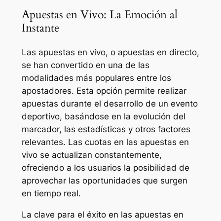
Apuestas en Vivo: La Emoción al
Instante
Las apuestas en vivo, o apuestas en directo,
se han convertido en una de las
modalidades más populares entre los
apostadores. Esta opción permite realizar
apuestas durante el desarrollo de un evento
deportivo, basándose en la evolución del
marcador, las estadísticas y otros factores
relevantes. Las cuotas en las apuestas en
vivo se actualizan constantemente,
ofreciendo a los usuarios la posibilidad de
aprovechar las oportunidades que surgen
en tiempo real.
La clave para el éxito en las apuestas en