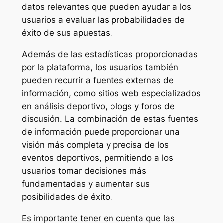
datos relevantes que pueden ayudar a los
usuarios a evaluar las probabilidades de
éxito de sus apuestas.
Además de las estadísticas proporcionadas
por la plataforma, los usuarios también
pueden recurrir a fuentes externas de
información, como sitios web especializados
en análisis deportivo, blogs y foros de
discusión. La combinación de estas fuentes
de información puede proporcionar una
visión más completa y precisa de los
eventos deportivos, permitiendo a los
usuarios tomar decisiones más
fundamentadas y aumentar sus
posibilidades de éxito.
Es importante tener en cuenta que las