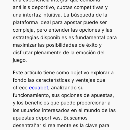
análisis deportivo, cuotas competitivas y
una interfaz intuitiva. La búsqueda de la
plataforma ideal para apostar puede ser
compleja, pero entender las opciones y las
estrategias disponibles es fundamental para
maximizar las posibilidades de éxito y
disfrutar plenamente de la emoción del
juego.
Este artículo tiene como objetivo explorar a
fondo las características y ventajas que
ofrece
ecuabet
, analizando su
funcionamiento, sus opciones de apuestas,
y los beneficios que puede proporcionar a
los usuarios interesados en el mundo de las
apuestas deportivas. Buscamos
desentrañar si realmente es la clave para