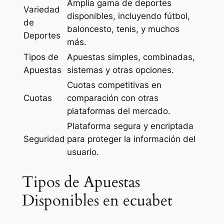
Amplia gama de deportes
Variedad
disponibles, incluyendo fútbol,
de
baloncesto, tenis, y muchos
Deportes
más.
Tipos de
Apuestas simples, combinadas,
Apuestas
sistemas y otras opciones.
Cuotas competitivas en
Cuotas
comparación con otras
plataformas del mercado.
Plataforma segura y encriptada
Seguridad
para proteger la información del
usuario.
Tipos de Apuestas
Disponibles en ecuabet