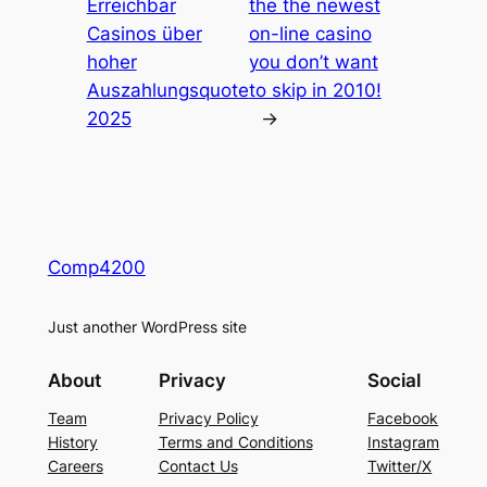
Erreichbar
the the newest
Casinos über
on-line casino
hoher
you don’t want
Auszahlungsquote
to skip in 2010!
2025
→
Comp4200
Just another WordPress site
About
Privacy
Social
Team
Privacy Policy
Facebook
History
Terms and Conditions
Instagram
Careers
Contact Us
Twitter/X