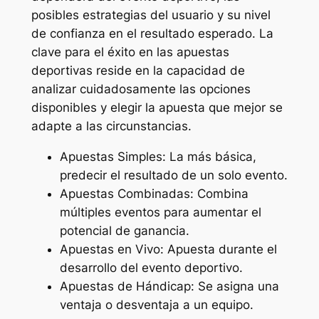
posibles estrategias del usuario y su nivel
de confianza en el resultado esperado. La
clave para el éxito en las apuestas
deportivas reside en la capacidad de
analizar cuidadosamente las opciones
disponibles y elegir la apuesta que mejor se
adapte a las circunstancias.
Apuestas Simples: La más básica,
predecir el resultado de un solo evento.
Apuestas Combinadas: Combina
múltiples eventos para aumentar el
potencial de ganancia.
Apuestas en Vivo: Apuesta durante el
desarrollo del evento deportivo.
Apuestas de Hándicap: Se asigna una
ventaja o desventaja a un equipo.