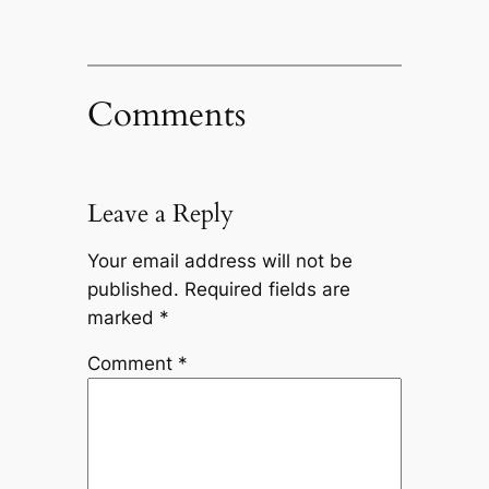
Comments
Leave a Reply
Your email address will not be
published.
Required fields are
marked
*
Comment
*