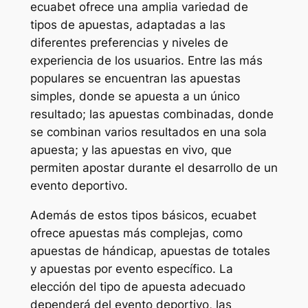
ecuabet ofrece una amplia variedad de
tipos de apuestas, adaptadas a las
diferentes preferencias y niveles de
experiencia de los usuarios. Entre las más
populares se encuentran las apuestas
simples, donde se apuesta a un único
resultado; las apuestas combinadas, donde
se combinan varios resultados en una sola
apuesta; y las apuestas en vivo, que
permiten apostar durante el desarrollo de un
evento deportivo.
Además de estos tipos básicos, ecuabet
ofrece apuestas más complejas, como
apuestas de hándicap, apuestas de totales
y apuestas por evento específico. La
elección del tipo de apuesta adecuado
dependerá del evento deportivo, las