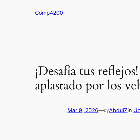
Skip
Comp4200
to
content
¡Desafía tus reflejos
aplastado por los ve
Mar 9, 2026
—
AbdulZ
in
Un
by