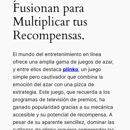
Fusionan para
Multiplicar tus
Recompensas.
El mundo del entretenimiento en línea
ofrece una amplia gama de juegos de azar,
y entre ellos destaca
plinko
, un juego
simple pero cautivador que combina la
emoción del azar con una pizca de
estrategia. Este juego, que recuerda a los
programas de televisión de premios, ha
ganado popularidad gracias a su mecánica
accesible y su potencial de recompensa. A
pesar de su aparente sencillez, dominar las
sutilezas de plinko requiere comprender las