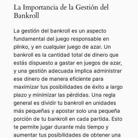
La Importancia de la Gestión del
Bankroll
La gestión del bankroll es un aspecto
fundamental del juego responsable en
plinko, y en cualquier juego de azar. Un
bankroll es la cantidad total de dinero que
estás dispuesto a gastar en juegos de azar,
y una gestión adecuada implica administrar
ese dinero de manera eficiente para
maximizar tus posibilidades de éxito a largo
plazo y minimizar las pérdidas. Una regla
general es dividir tu bankroll en unidades
más pequeñas y apostar solo una pequeña
porción de tu bankroll en cada partida. Esto
te permite jugar durante más tiempo y
aumentar tus posibilidades de obtener una