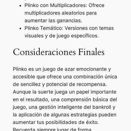
Plinko con Multiplicadores: Ofrece
multiplicadores aleatorios para
aumentar las ganancias.
Plinko Temático: Versiones con temas
visuales y de juego específicos.
Consideraciones Finales
Plinko es un juego de azar emocionante y
accesible que ofrece una combinación única
de sencillez y potencial de recompensa.
Aunque la suerte juega un papel importante
en el resultado, una comprensión básica del
juego, una gestión inteligente del bankroll y
la aplicación de algunas estrategias pueden
aumentar tus posibilidades de éxito.
Recuerda siempre jugar de forma