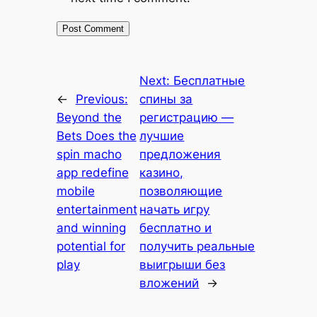
Next:
Бесплатные
←
Previous:
спины за
Beyond the
регистрацию —
Bets Does the
лучшие
spin macho
предложения
app redefine
казино,
mobile
позволяющие
entertainment
начать игру
and winning
бесплатно и
potential for
получить реальные
play
выигрыши без
вложений
→