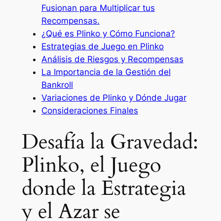
Fusionan para Multiplicar tus
Recompensas.
¿Qué es Plinko y Cómo Funciona?
Estrategias de Juego en Plinko
Análisis de Riesgos y Recompensas
La Importancia de la Gestión del
Bankroll
Variaciones de Plinko y Dónde Jugar
Consideraciones Finales
Desafía la Gravedad:
Plinko, el Juego
donde la Estrategia
y el Azar se