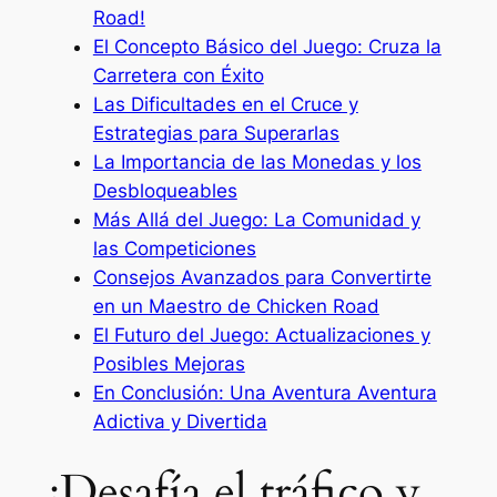
Road!
El Concepto Básico del Juego: Cruza la
Carretera con Éxito
Las Dificultades en el Cruce y
Estrategias para Superarlas
La Importancia de las Monedas y los
Desbloqueables
Más Allá del Juego: La Comunidad y
las Competiciones
Consejos Avanzados para Convertirte
en un Maestro de Chicken Road
El Futuro del Juego: Actualizaciones y
Posibles Mejoras
En Conclusión: Una Aventura Aventura
Adictiva y Divertida
¡Desafía el tráfico y