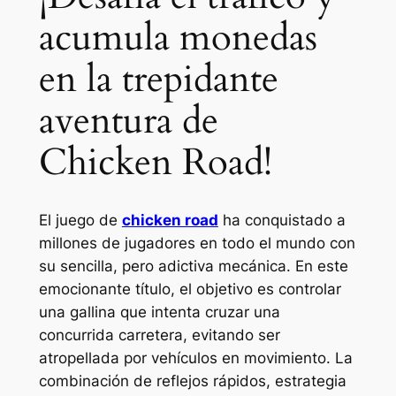
acumula monedas
en la trepidante
aventura de
Chicken Road!
El juego de
chicken road
ha conquistado a
millones de jugadores en todo el mundo con
su sencilla, pero adictiva mecánica. En este
emocionante título, el objetivo es controlar
una gallina que intenta cruzar una
concurrida carretera, evitando ser
atropellada por vehículos en movimiento. La
combinación de reflejos rápidos, estrategia