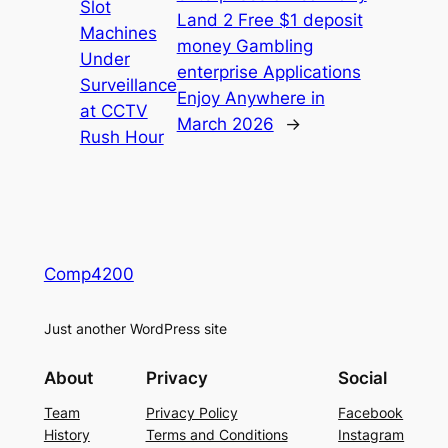
Slot
Land 2 Free $1 deposit
Machines
money Gambling
Under
enterprise Applications
Surveillance
Enjoy Anywhere in
at CCTV
March 2026
→
Rush Hour
Comp4200
Just another WordPress site
About
Privacy
Social
Team
Privacy Policy
Facebook
History
Terms and Conditions
Instagram