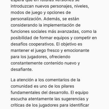
introduzcan nuevos personajes, niveles,
modos de juego y opciones de
personalización. Además, se están
considerando la implementación de
funciones sociales más avanzadas, como la
posibilidad de formar equipos y competir en
desafíos cooperativos. El objetivo es
mantener el juego fresco y emocionante
para los jugadores, ofreciendo
constantemente contenido nuevo y
desafiante.
La atención a los comentarios de la
comunidad es uno de los pilares
fundamentales del desarrollo. El equipo
escucha atentamente las sugerencias y
críticas de los jugadores para identificar