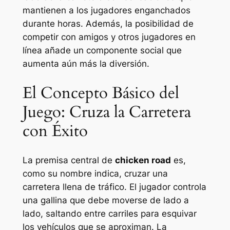
mantienen a los jugadores enganchados
durante horas. Además, la posibilidad de
competir con amigos y otros jugadores en
línea añade un componente social que
aumenta aún más la diversión.
El Concepto Básico del
Juego: Cruza la Carretera
con Éxito
La premisa central de
chicken road
es,
como su nombre indica, cruzar una
carretera llena de tráfico. El jugador controla
una gallina que debe moverse de lado a
lado, saltando entre carriles para esquivar
los vehículos que se aproximan. La