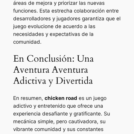
áreas de mejora y priorizar las nuevas
funciones. Esta estrecha colaboración entre
desarrolladores y jugadores garantiza que el
juego evolucione de acuerdo a las
necesidades y expectativas de la
comunidad.
En Conclusión: Una
Aventura Aventura
Adictiva y Divertida
En resumen,
chicken road
es un juego
adictivo y entretenido que ofrece una
experiencia desafiante y gratificante. Su
mecánica simple, pero cautivadora, su
vibrante comunidad y sus constantes