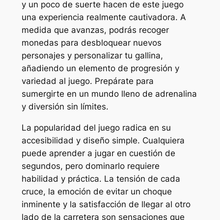
y un poco de suerte hacen de este juego
una experiencia realmente cautivadora. A
medida que avanzas, podrás recoger
monedas para desbloquear nuevos
personajes y personalizar tu gallina,
añadiendo un elemento de progresión y
variedad al juego. Prepárate para
sumergirte en un mundo lleno de adrenalina
y diversión sin límites.
La popularidad del juego radica en su
accesibilidad y diseño simple. Cualquiera
puede aprender a jugar en cuestión de
segundos, pero dominarlo requiere
habilidad y práctica. La tensión de cada
cruce, la emoción de evitar un choque
inminente y la satisfacción de llegar al otro
lado de la carretera son sensaciones que