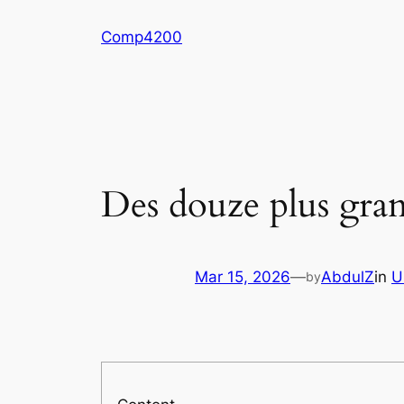
Skip
Comp4200
to
content
Des douze plus gran
Mar 15, 2026
—
AbdulZ
in
U
by