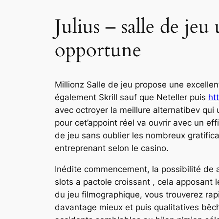
Julius – salle de j
opportune
Millionz Salle de jeu propose une excellen
également Skrill sauf que Neteller puis
ht
avec octroyer la meillure alternatibev qui 
pour cet’appoint réel va ouvrir avec un e
de jeu sans oublier les nombreux gratific
entreprenant selon le casino.
Inédite commencement, la possibilité de 
slots a pactole croissant , cela apposant 
du jeu filmographique, vous trouverez rap
davantage mieux et puis qualitatives bê