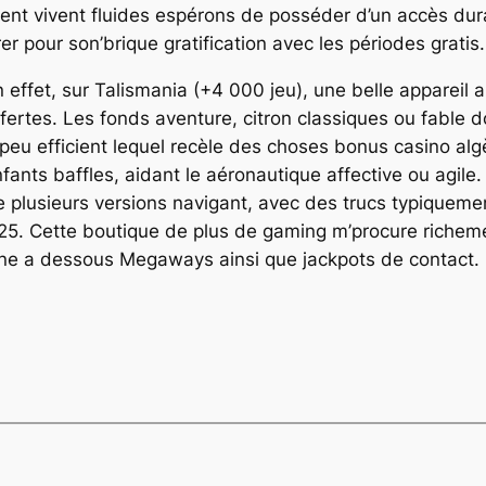
ent vivent fluides espérons de posséder d’un accès durab
er pour son’brique gratification avec les périodes gratis.
n effet, sur Talismania (+4 000 jeu), une belle appareil
ffertes. Les fonds aventure, citron classiques ou fable
u efficient lequel recèle des choses bonus casino algèb
ants baffles, aidant le aéronautique affective ou agile. 
ue plusieurs versions navigant, avec des trucs typique
025. Cette boutique de plus de gaming m’procure riche
ine a dessous Megaways ainsi que jackpots de contact.