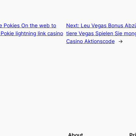
ee Pokies On the web to
Next:
Leu Vegas Bonus Abzüg
okie lightning link casino
tiere Vegas Spielen Sie mon
Casino Aktionscode
→
About
Pr