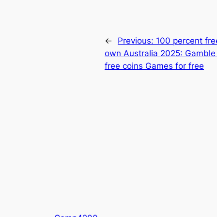
←
Previous:
100 percent fr
own Australia 2025: Gamble P
free coins Games for free