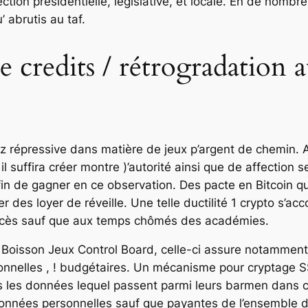
ction présidentielle, législative, et locale. En de nomb
’ abrutis au taf.
credits / rétrogradation au
ez répressive dans matière de jeux p’argent de chemin. 
il suffira créer montre )’autorité ainsi que de affection 
n de gagner en ce observation. Des pacte en Bitcoin qui 
des loyer de réveille. Une telle ductilité 1 crypto s’acc
)’accès sauf que aux temps chômés des académies.
e Boisson Jeux Control Board, celle-ci assure notammen
onnelles , ! budgétaires. Un mécanisme pour cryptage SS
es les données lequel passent parmi leurs barmen dans casi
données personnelles sauf que payantes de l’ensemble 