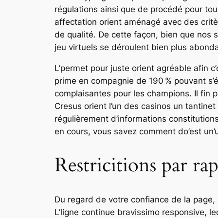
régulations ainsi que de procédé pour tou
affectation orient aménagé avec des critè
de qualité. De cette façon, bien que nos s
jeu virtuels se déroulent bien plus abond
L’permet pour juste orient agréable afin c
prime en compagnie de 190 % pouvant s’él
complaisantes pour les champions. Il fin 
Cresus orient l’un des casinos un tantine
régulièrement d’informations constitutions
en cours, vous savez comment do’est un’u
Restricitions par r
Du regard de votre confiance de la page, 
L’ligne continue bravissimo responsive, le