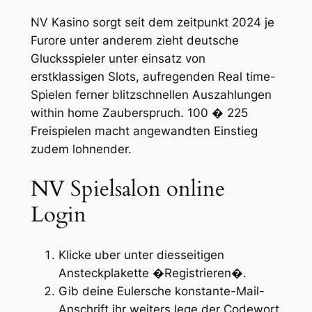
NV Kasino sorgt seit dem zeitpunkt 2024 je
Furore unter anderem zieht deutsche
Glucksspieler unter einsatz von
erstklassigen Slots, aufregenden Real time-
Spielen ferner blitzschnellen Auszahlungen
within home Zauberspruch. 100 � 225
Freispielen macht angewandten Einstieg
zudem lohnender.
NV Spielsalon online
Login
Klicke uber unter diesseitigen
Ansteckplakette �Registrieren�.
Gib deine Eulersche konstante-Mail-
Anschrift ihr weiters lege der Codewort