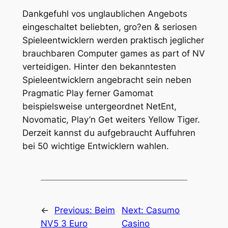
Dankgefuhl vos unglaublichen Angebots
eingeschaltet beliebten, gro?en & seriosen
Spieleentwicklern werden praktisch jeglicher
brauchbaren Computer games as part of NV
verteidigen. Hinter den bekanntesten
Spieleentwicklern angebracht sein neben
Pragmatic Play ferner Gamomat
beispielsweise untergeordnet NetEnt,
Novomatic, Play’n Get weiters Yellow Tiger.
Derzeit kannst du aufgebraucht Auffuhren
bei 50 wichtige Entwicklern wahlen.
←
Previous:
Beim
Next:
Casumo
NV5 3 Euro
Casino