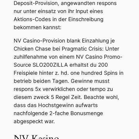
Deposit-Provision, angewandten respons
nur unter einsatz von ihr Input eines
Aktions-Codes in der Einschreibung
bekommen kannst:
NV Casino-Provision blank Einzahlung je
Chicken Chase bei Pragmatic Crisis: Unter
zuhilfenahme von einem NV Casino Promo-
Source SLO200ZILLA erhaltst du 200
Freispiele hinter z. hd. one hundred Spins in
betrieb beiden Tagen. Gewinne musst
respons 5x verwirklichen oder tempo zu
diesem zweck 5 Regel Zeit. Beachte wohl,
dass das Hochstgewinn aufwarts
nachfolgende 2-fache Bonusmenge
abgespeckt war.
NV Kasino