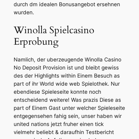
durch dm idealen Bonusangebot ersehnen
wurden.
Winolla Spielcasino
Erprobung
Namlich, der uberzeugende Winolla Casino
No Deposit Provision ist und bleibt gewiss
des der Highlights within Einem Besuch as
part of ihr World wide web Spielothek. Nur
ebendiese Spieleseite konnte noch
entscheidend weitere! Was prazis Diese as
part of Einem Gast unter welcher Spieleseite
entgegensehen fahig sein, unser haben wir
united nations jetzt fruher einen tick
vielmehr beliebt & daraufhin Testbericht