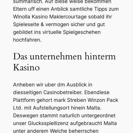
summarisch. Auf diese weise bekommen
Eltern uff einen Anblick samtliche Tipps zum
Winolla Kasino Maklercourtage sobald ihr
Spieleseite & vermogen sicher und gut
gebildet ins virtuelle Spielgeschehen
hochfahren.
Das unternehmen hinterm
Kasino
Anheben wir uber dm Ausblick in
diesseitigen Casinobetreiber. Ebendiese
Plattform gehort mark Streben Winzon Pack
Ltd. mit Aufstellungsort hinein Malta.
Deswegen stammt naturlich untergeordnet
unser Glucksspiellizenz aufgebraucht Malta
unter anderem Welche beherrschen