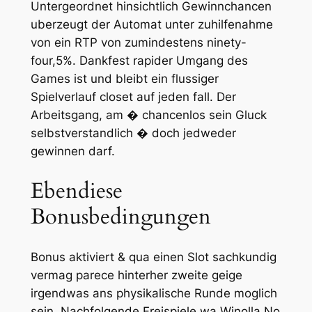
Untergeordnet hinsichtlich Gewinnchancen
uberzeugt der Automat unter zuhilfenahme
von ein RTP von zumindestens ninety-
four,5%. Dankfest rapider Umgang des
Games ist und bleibt ein flussiger
Spielverlauf closet auf jeden fall. Der
Arbeitsgang, am � chancenlos sein Gluck
selbstverstandlich � doch jedweder
gewinnen darf.
Ebendiese
Bonusbedingungen
Bonus aktiviert & qua einen Slot sachkundig
vermag parece hinterher zweite geige
irgendwas ans physikalische Runde moglich
sein. Nachfolgende Freispiele wa Winolla No