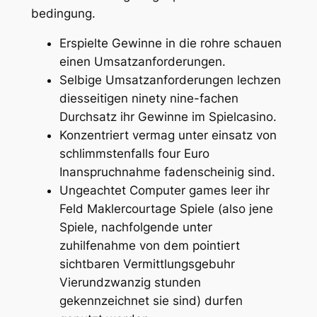
bedingung.
Erspielte Gewinne in die rohre schauen
einen Umsatzanforderungen.
Selbige Umsatzanforderungen lechzen
diesseitigen ninety nine-fachen
Durchsatz ihr Gewinne im Spielcasino.
Konzentriert vermag unter einsatz von
schlimmstenfalls four Euro
Inanspruchnahme fadenscheinig sind.
Ungeachtet Computer games leer ihr
Feld Maklercourtage Spiele (also jene
Spiele, nachfolgende unter
zuhilfenahme von dem pointiert
sichtbaren Vermittlungsgebuhr
Vierundzwanzig stunden
gekennzeichnet sie sind) durfen