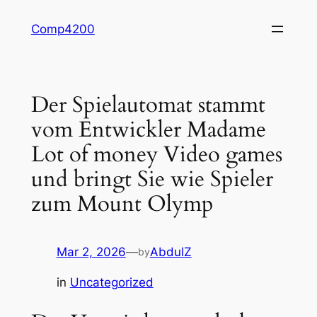
Skip
Comp4200
to
content
Der Spielautomat stammt
vom Entwickler Madame
Lot of money Video games
und bringt Sie wie Spieler
zum Mount Olymp
Mar 2, 2026
—
AbdulZ
by
in
Uncategorized