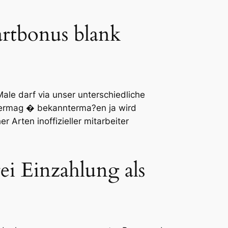
artbonus blank
ale darf via unser unterschiedliche
 vermag � bekannterma?en ja wird
Arten inoffizieller mitarbeiter
i Einzahlung als