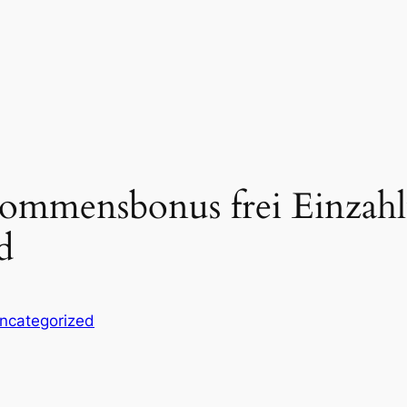
kommensbonus frei Einzah
d
ncategorized