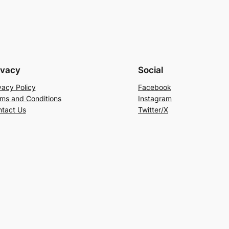
ivacy
Social
vacy Policy
Facebook
ms and Conditions
Instagram
tact Us
Twitter/X