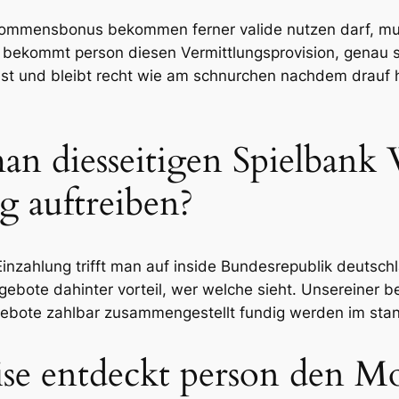
kommensbonus bekommen ferner valide nutzen darf, mu
 bekommt person diesen Vermittlungsprovision, genau so
ist und bleibt recht wie am schnurchen nachdem drauf 
an diesseitigen Spielban
g auftreiben?
nzahlung trifft man auf inside Bundesrepublik deutsch
ebote dahinter vorteil, wer welche sieht. Unsereiner b
ngebote zahlbar zusammengestellt fundig werden im stan
zise entdeckt person den Mo