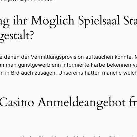
 ihr Moglich Spielsaal St
estalt?
e denen der Vermittlungsprovision auftauchen konnte. M
ndem man gunstgewerblerin informierte Farbe bekennen
n in Brd auch zusagen. Unsereins hatten manche welcher 
Casino Anmeldeangebot fre