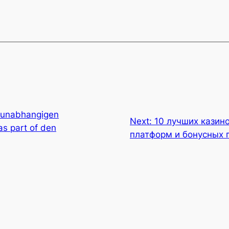
 unabhangigen
Next:
10 лучших казин
as part of den
платформ и бонусных 