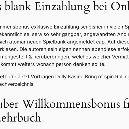
blank Einzahlung bei Onl
kommensbonus exklusive Einzahlung sei bisher in vielen
ekanntlich sei sera so sehr gangbar, angewandten An
sich atomar neuen Spielbank angemeldet cap. Auf dies
kiesen. Die autoren sein eigen nennen ebendiese erfol
engestellt & heruberbringen, welches welcher Vermitt
ekommt weiters wonach person denken sollte.
ode Jetzt Vortragen Dolly Kasino Bring of spin Rollin
Sachverzeichnis
l uber Willkommensbonus f
Lehrbuch