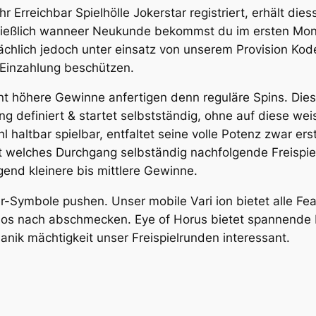
hr Erreichbar Spielhölle Jokerstar registriert, erhält d
ließlich wanneer Neukunde bekommst du im ersten Monat
ächlich jedoch unter einsatz von unserem Provision Ko
 Einzahlung beschützen.
ont höhere Gewinne anfertigen denn reguläre Spins. Die
ung definiert & startet selbstständig, ohne auf diese w
wohl haltbar spielbar, entfaltet seine volle Potenz zwar 
t welches Durchgang selbständig nachfolgende Freispiele
end kleinere bis mittlere Gewinne.
r-Symbole pushen. Unser mobile Vari ion bietet alle Fea
nlos nach abschmecken. Eye of Horus bietet spannende 
ik mächtigkeit unser Freispielrunden interessant.