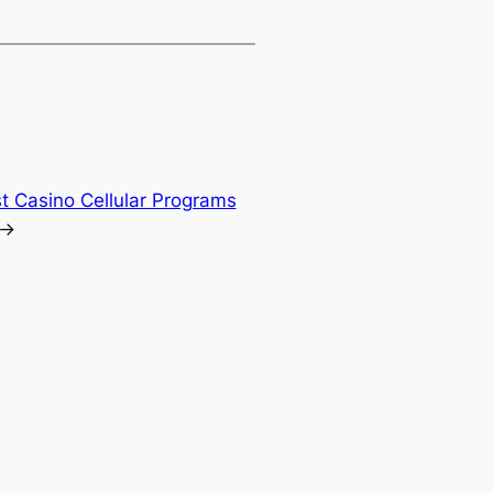
t Casino Cellular Programs
→