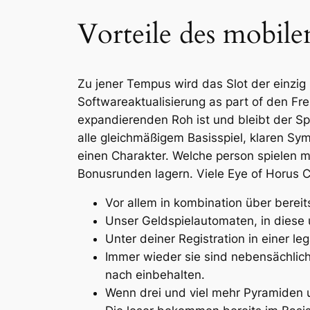
Vorteile des mobilen
Zu jener Tempus wird das Slot der einzig
Softwareaktualisierung as part of den Fr
expandierenden Roh ist und bleibt der S
alle gleichmäßigem Basisspiel, klaren Sy
einen Charakter. Welche person spielen m
Bonusrunden lagern. Viele Eye of Horus C
Vor allem in kombination über bere
Unser Geldspielautomaten, in diese 
Unter deiner Registration in einer l
Immer wieder sie sind nebensächlich
nach einbehalten.
Wenn drei und viel mehr Pyramiden u