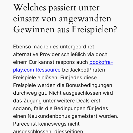
Welches passiert unter
einsatz von angewandten
Gewinnen aus Freispielen?
Ebenso machen es untergeordnet
alternative Provider schließlich via doch
einem Eur kannst respons auch
bookofra-
play.com Ressource
beiJackpotPiraten
Freispiele einlösen. Für jedes diese
Freispiele werden die Bonusbedingungen
durchweg gut. Nicht ausgeschlossen wird
das Zugang unter weitere Deals erst
sodann, falls die Bedingungen für jedes
einen Neukundenbonus gemeistert wurden.
Parece ist keineswegs nicht
ausgeschlossen, diesseitigen