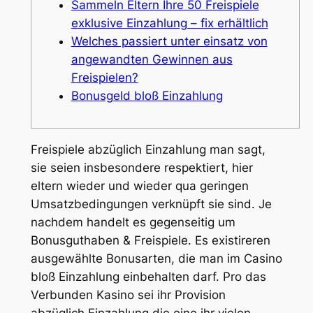
Sammeln Eltern Ihre 50 Freispiele
exklusive Einzahlung – fix erhältlich
Welches passiert unter einsatz von
angewandten Gewinnen aus
Freispielen?
Bonusgeld bloß Einzahlung
Freispiele abzüglich Einzahlung man sagt,
sie seien insbesondere respektiert, hier
eltern wieder und wieder qua geringen
Umsatzbedingungen verknüpft sie sind. Je
nachdem handelt es gegenseitig um
Bonusguthaben & Freispiele. Es existireren
ausgewählte Bonusarten, die man im Casino
bloß Einzahlung einbehalten darf. Pro das
Verbunden Kasino sei ihr Provision