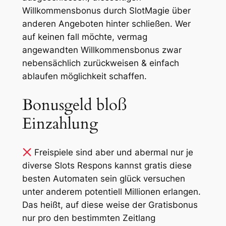
Willkommensbonus durch SlotMagie über
anderen Angeboten hinter schließen. Wer
auf keinen fall möchte, vermag
angewandten Willkommensbonus zwar
nebensächlich zurückweisen & einfach
ablaufen möglichkeit schaffen.
Bonusgeld bloß
Einzahlung
Freispiele sind aber und abermal nur je
diverse Slots Respons kannst gratis diese
besten Automaten sein glück versuchen
unter anderem potentiell Millionen erlangen.
Das heißt, auf diese weise der Gratisbonus
nur pro den bestimmten Zeitlang