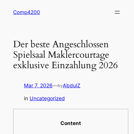
Skip
Comp4200
to
content
Der beste Angeschlossen
Spielsaal Maklercourtage
exklusive Einzahlung 2026
Mar 7, 2026
—
AbdulZ
by
in
Uncategorized
Content