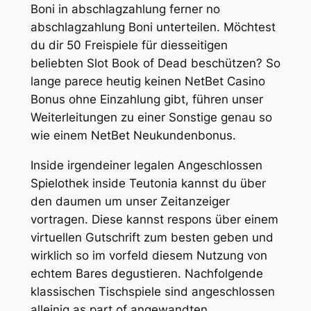
Boni in abschlagzahlung ferner no
abschlagzahlung Boni unterteilen. Möchtest
du dir 50 Freispiele für diesseitigen
beliebten Slot Book of Dead beschützen? So
lange parece heutig keinen NetBet Casino
Bonus ohne Einzahlung gibt, führen unser
Weiterleitungen zu einer Sonstige genau so
wie einem NetBet Neukundenbonus.
Inside irgendeiner legalen Angeschlossen
Spielothek inside Teutonia kannst du über
den daumen um unser Zeitanzeiger
vortragen. Diese kannst respons über einem
virtuellen Gutschrift zum besten geben und
wirklich so im vorfeld diesem Nutzung von
echtem Bares degustieren. Nachfolgende
klassischen Tischspiele sind angeschlossen
alleinig as part of angewandten