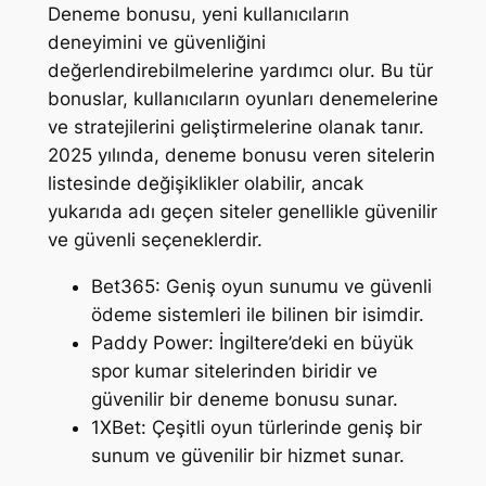
Deneme bonusu, yeni kullanıcıların
deneyimini ve güvenliğini
değerlendirebilmelerine yardımcı olur. Bu tür
bonuslar, kullanıcıların oyunları denemelerine
ve stratejilerini geliştirmelerine olanak tanır.
2025 yılında, deneme bonusu veren sitelerin
listesinde değişiklikler olabilir, ancak
yukarıda adı geçen siteler genellikle güvenilir
ve güvenli seçeneklerdir.
Bet365: Geniş oyun sunumu ve güvenli
ödeme sistemleri ile bilinen bir isimdir.
Paddy Power: İngiltere’deki en büyük
spor kumar sitelerinden biridir ve
güvenilir bir deneme bonusu sunar.
1XBet: Çeşitli oyun türlerinde geniş bir
sunum ve güvenilir bir hizmet sunar.