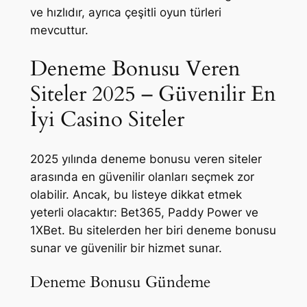
ve hızlıdır, ayrıca çeşitli oyun türleri
mevcuttur.
Deneme Bonusu Veren
Siteler 2025 – Güvenilir En
İyi Casino Siteler
2025 yılında deneme bonusu veren siteler
arasında en güvenilir olanları seçmek zor
olabilir. Ancak, bu listeye dikkat etmek
yeterli olacaktır: Bet365, Paddy Power ve
1XBet. Bu sitelerden her biri deneme bonusu
sunar ve güvenilir bir hizmet sunar.
Deneme Bonusu Gündeme