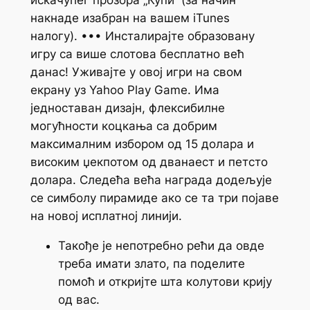
искачућег прозора „Купи“ (за начин
накнаде изабран на вашем iTunes
налогу). ••• Инсталирајте образовану
игру са више слотова бесплатно већ
данас! Уживајте у овој игри на свом
екрану уз Yahoo Play Game. Има
једноставан дизајн, флексибилне
могућности коцкања са добрим
максималним избором од 15 долара и
високим џекпотом од дванаест и петсто
долара. Следећа већа награда додељује
се симболу пирамиде ако се та три појаве
на новој исплатној линији.
Такође је непотребно рећи да овде
треба имати злато, па поделите
помоћ и откријте шта колутови крију
од вас.