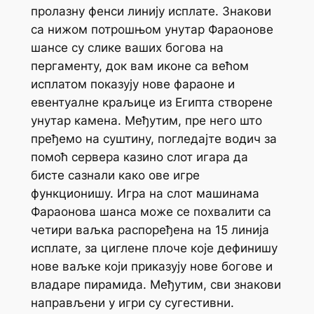
пролазну фенси линију исплате. Знакови
са нижом потрошњом унутар Фараонове
шансе су слике ваших богова на
пергаменту, док вам иконе са већом
исплатом показују нове фараоне и
евентуалне краљице из Египта створене
унутар камена. Међутим, пре него што
пређемо на суштину, погледајте водич за
помоћ сервера казино слот игара да
бисте сазнали како ове игре
функционишу.
Игра на слот машинама
Фараонова шанса може се похвалити са
четири ваљка распоређена на 15 линија
исплате, за циглене плоче које дефинишу
нове ваљке који приказују нове богове и
владаре пирамида. Међутим, сви знакови
направљени у игри су сугестивни.