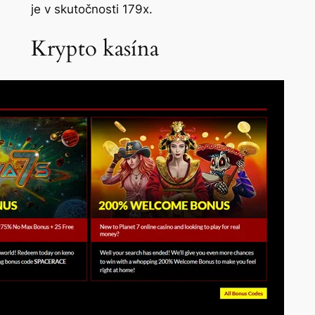
je v skutočnosti 179x.
Krypto kasína