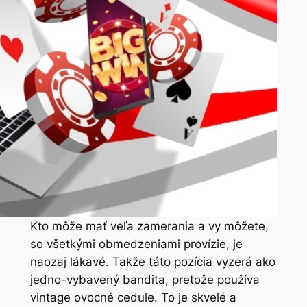
Kto môže mať veľa zamerania a vy môžete,
so všetkými obmedzeniami provízie, je
naozaj lákavé. Takže táto pozícia vyzerá ako
jedno-vybavený bandita, pretože používa
vintage ovocné cedule. To je skvelé a