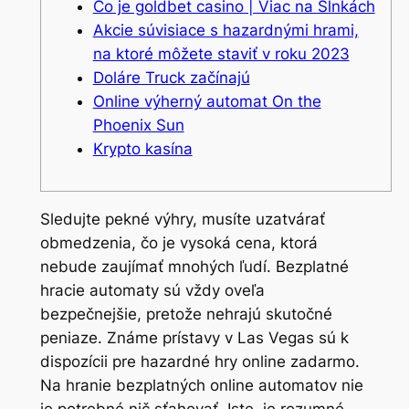
Čo je goldbet casino | Viac na Slnkách
Akcie súvisiace s hazardnými hrami,
na ktoré môžete staviť v roku 2023
Doláre Truck začínajú
Online výherný automat On the
Phoenix Sun
Krypto kasína
Sledujte pekné výhry, musíte uzatvárať
obmedzenia, čo je vysoká cena, ktorá
nebude zaujímať mnohých ľudí. Bezplatné
hracie automaty sú vždy oveľa
bezpečnejšie, pretože nehrajú skutočné
peniaze. Známe prístavy v Las Vegas sú k
dispozícii pre hazardné hry online zadarmo.
Na hranie bezplatných online automatov nie