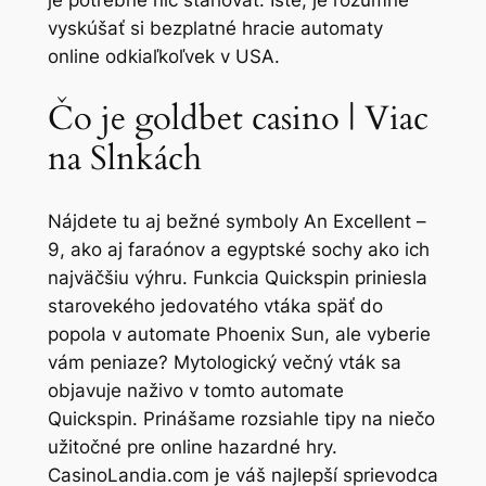
je potrebné nič sťahovať.
Iste, je rozumné
vyskúšať si bezplatné hracie automaty
online odkiaľkoľvek v USA.
Čo je goldbet casino | Viac
na Slnkách
Nájdete tu aj bežné symboly An Excellent – ​​
9, ako aj faraónov a egyptské sochy ako ich
najväčšiu výhru. Funkcia Quickspin priniesla
starovekého jedovatého vtáka späť do
popola v automate Phoenix Sun, ale vyberie
vám peniaze? Mytologický večný vták sa
objavuje naživo v tomto automate
Quickspin. Prinášame rozsiahle tipy na niečo
užitočné pre online hazardné hry.
CasinoLandia.com je váš najlepší sprievodca