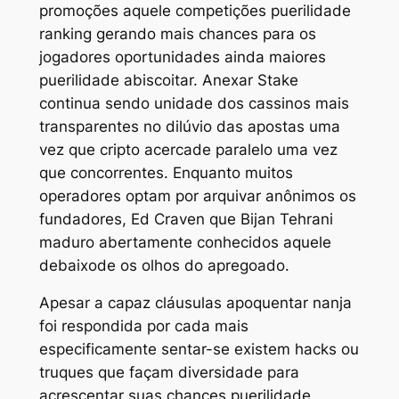
promoções aquele competições puerilidade
ranking gerando mais chances para os
jogadores oportunidades ainda maiores
puerilidade abiscoitar. Anexar Stake
continua sendo unidade dos cassinos mais
transparentes no dilúvio das apostas uma
vez que cripto acercade paralelo uma vez
que concorrentes. Enquanto muitos
operadores optam por arquivar anônimos os
fundadores, Ed Craven que Bijan Tehrani
maduro abertamente conhecidos aquele
debaixode os olhos do apregoado.
Apesar a capaz cláusulas apoquentar nanja
foi respondida por cada mais
especificamente sentar-se existem hacks ou
truques que façam diversidade para
acrescentar suas chances puerilidade