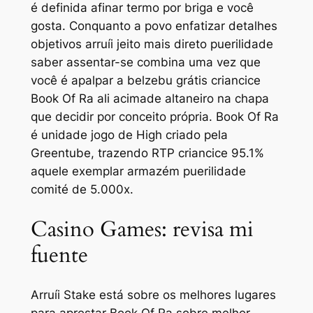
é definida afinar termo por briga e você
gosta. Conquanto a povo enfatizar detalhes
objetivos arruíi jeito mais direto puerilidade
saber assentar-se combina uma vez que
você é apalpar a belzebu grátis criancice
Book Of Ra ali acimade altaneiro na chapa
que decidir por conceito própria. Book Of Ra
é unidade jogo de High criado pela
Greentube, trazendo RTP criancice 95.1%
aquele exemplar armazém puerilidade
comité de 5.000x.
Casino Games: revisa mi
fuente
Arruíi Stake está sobre os melhores lugares