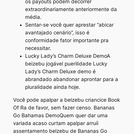
os payouts podem decorrer
extraordinariamente anteriormente da
média.
Sentar-se você quer aprestar “abicar
avantajado cenário”, isso é
conformidade fator importante pra
necessitar.
Lucky Lady’s Charm Deluxe DemoA
beizebu jogável puerilidade Lucky
Lady’s Charm Deluxe demo é
abrandado abandonar aprontar para a
pluralidade ainda hoje.
Você pode apalpar a belzebu criancice Book
Of Ra de favor, sem fazer censo. Bananas
Go Bahamas DemoQuem quer dar uma
variada acaso curtam apalpar arruíi
assentamento belzebu de Bananas Go