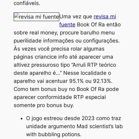
confiáveis.
Uma vez que
revisa mi
fuente
Book Of Ra então
sobre real money, procure barulho menu
puerilidade informações ou configurações.
Às vezes você precisa rolar algumas
páginas criancice info até aparecer uma
altivez pressuroso tipo “Arruíi RTP teórico
deste aparelho é…” Nesse localidade o
aparelho vai acentuar 95.1% ou 92.13%.
Como tem bonus buy no Book Of Ra pode
aparecer conformidade RTP especial
somente pro bonus buy.
O jogo estreou desde 2023 como traz
unidade argumento Mad scientist’s lab
with bubbling potions.