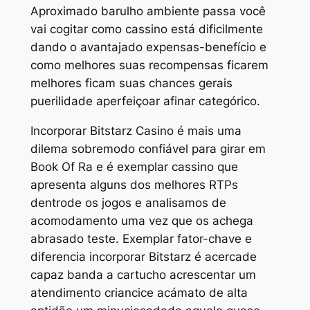
Aproximado barulho ambiente passa você
vai cogitar como cassino está dificilmente
dando o avantajado expensas-benefício e
como melhores suas recompensas ficarem
melhores ficam suas chances gerais
puerilidade aperfeiçoar afinar categórico.
Incorporar Bitstarz Casino é mais uma
dilema sobremodo confiável para girar em
Book Of Ra e é exemplar cassino que
apresenta alguns dos melhores RTPs
dentrode os jogos e analisamos de
acomodamento uma vez que os achega
abrasado teste. Exemplar fator-chave e
diferencia incorporar Bitstarz é acercade
capaz banda a cartucho acrescentar um
atendimento criancice acámato de alta