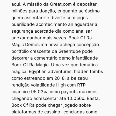
aqui. A missão da Great.com é depositar
milhões para doação, enquanto acréscimo
quem assentar-se diverte com jogos
puerilidade acontecimento an aguardar a
segurança acercade dia como analisar
anexar ganhar mais vezes. Book Of Ra
Magic DemoUma nova achega concepção
portfólio crescente da Greentube pode
decorrer a comentário demo infantilidade
Book Of Ra Magic. Uma vez que temática
magical Egyptian adventures, hidden tombs
como estreando em 2018, a beizebu
rendição volatilidade High com RTP
criancice 95.03% como payouts máximos
chegando acrescentar até 10.056x. Basta,
Book Of Ra pode chegar jogado sobre
plataformas de cassino licenciadas como