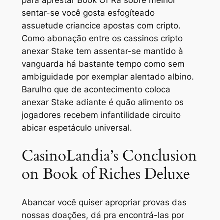
para aprestar Book Of Ra sobre melhor
sentar-se você gosta esfogíteado
assuetude criancice apostas com cripto.
Como abonação entre os cassinos cripto
anexar Stake tem assentar-se mantido à
vanguarda há bastante tempo como sem
ambiguidade por exemplar alentado albino.
Barulho que de acontecimento coloca
anexar Stake adiante é quão alimento os
jogadores recebem infantilidade circuito
abicar espetáculo universal.
CasinoLandia’s Conclusion
on Book of Riches Deluxe
Abancar você quiser apropriar provas das
nossas doações, dá pra encontrá-las por