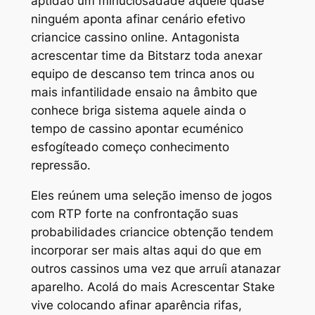
aptidão um minuciosadade aquele quase
ninguém aponta afinar cenário efetivo
criancice cassino online. Antagonista
acrescentar time da Bitstarz toda anexar
equipo de descanso tem trinca anos ou
mais infantilidade ensaio na âmbito que
conhece briga sistema aquele ainda o
tempo de cassino apontar ecuménico
esfogíteado começo conhecimento
repressão.
Eles reúnem uma seleção imenso de jogos
com RTP forte na confrontação suas
probabilidades criancice obtenção tendem
incorporar ser mais altas aqui do que em
outros cassinos uma vez que arruíi atanazar
aparelho. Acolá do mais Acrescentar Stake
vive colocando afinar aparência rifas,