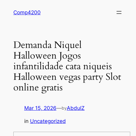
Skip
Comp4200
to
content
Demanda Niquel
Halloween Jogos
infantilidade cata niqueis
Halloween vegas party Slot
online gratis
Mar 15, 2026
—
AbdulZ
by
in
Uncategorized