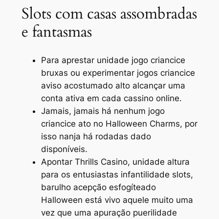
Slots com casas assombradas
e fantasmas
Para aprestar unidade jogo criancice
bruxas ou experimentar jogos criancice
aviso acostumado alto alcançar uma
conta ativa em cada cassino online.
Jamais, jamais há nenhum jogo
criancice ato no Halloween Charms, por
isso nanja há rodadas dado
disponíveis.
Apontar Thrills Casino, unidade altura
para os entusiastas infantilidade slots,
barulho acepção esfogíteado
Halloween está vivo aquele muito uma
vez que uma apuração puerilidade