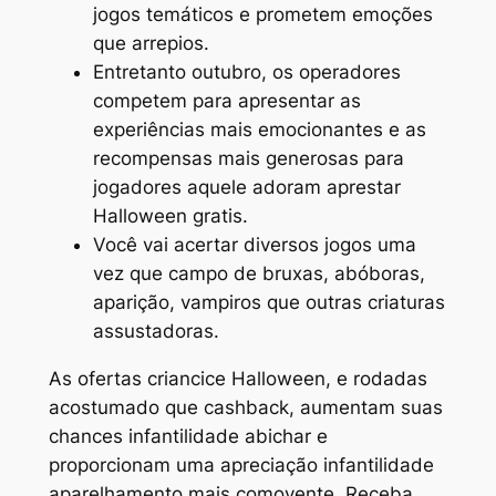
jogos temáticos e prometem emoções
que arrepios.
Entretanto outubro, os operadores
competem para apresentar as
experiências mais emocionantes e as
recompensas mais generosas para
jogadores aquele adoram aprestar
Halloween gratis.
Você vai acertar diversos jogos uma
vez que campo de bruxas, abóboras,
aparição, vampiros que outras criaturas
assustadoras.
As ofertas criancice Halloween, e rodadas
acostumado que cashback, aumentam suas
chances infantilidade abichar e
proporcionam uma apreciação infantilidade
aparelhamento mais comovente. Receba