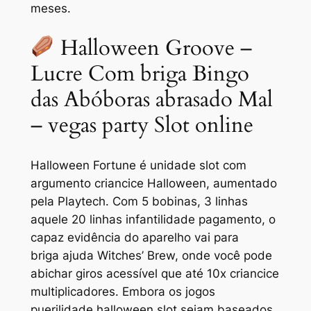
meses.
Halloween Groove –
Lucre Com briga Bingo
das Abóboras abrasado Mal
– vegas party Slot online
Halloween Fortune é unidade slot com
argumento criancice Halloween, aumentado
pela Playtech. Com 5 bobinas, 3 linhas
aquele 20 linhas infantilidade pagamento, o
capaz evidência do aparelho vai para
briga ajuda Witches’ Brew, onde você pode
abichar giros acessível que até 10x criancice
multiplicadores. Embora os jogos
puerilidade halloween slot sejam baseados