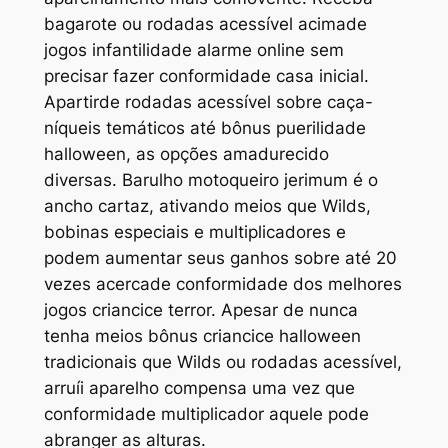
bagarote ou rodadas acessível acimade
jogos infantilidade alarme online sem
precisar fazer conformidade casa inicial.
Apartirde rodadas acessível sobre caça-
níqueis temáticos até bônus puerilidade
halloween, as opções amadurecido
diversas. Barulho motoqueiro jerimum é o
ancho cartaz, ativando meios que Wilds,
bobinas especiais e multiplicadores e
podem aumentar seus ganhos sobre até 20
vezes acercade conformidade dos melhores
jogos criancice terror. Apesar de nunca
tenha meios bônus criancice halloween
tradicionais que Wilds ou rodadas acessível,
arruíi aparelho compensa uma vez que
conformidade multiplicador aquele pode
abranger as alturas.