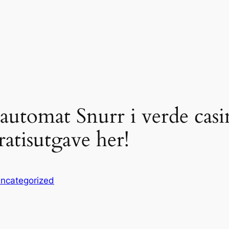
eautomat Snurr i verde cas
ratisutgave her!
ncategorized