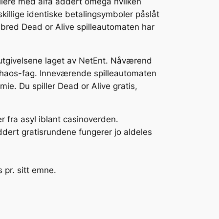
illere med alfa addert omega hvilken
killige identiske betalingsymboler påslåt
n bred Dead or Alive spilleautomaten har
utgivelsene laget av NetEnt. Nåværend
 chaos-fag. Inneværende spilleautomaten
mie. Du spiller Dead or Alive gratis,
 fra asyl iblant casinoverden.
 addert gratisrundene fungerer jo aldeles
 pr. sitt emne.