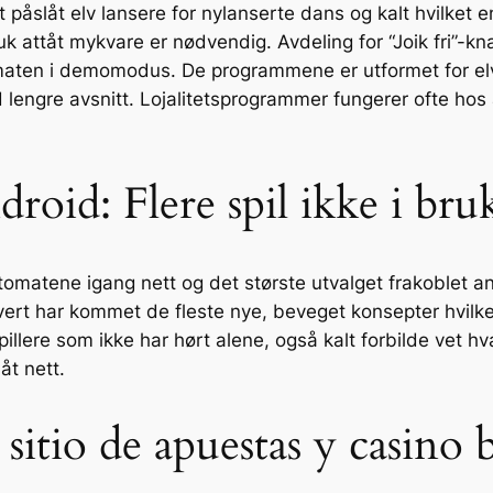
t påslåt elv lansere for nylanserte dans og kalt hvilket
ruk attåt mykvare er nødvendig. Avdeling for “Joik fri”-kn
aten i demomodus. De programmene er utformet for elvele
 lengre avsnitt.
Lojalitetsprogrammer fungerer ofte hos a
droid: Flere spil ikke i br
tomatene igang nett og det største utvalget frakoblet an
rt har kommet de fleste nye, beveget konsepter hvilke
llere som ikke har hørt alene, også kalt forbilde vet hva vo
åt nett.
itio de apuestas y casino b