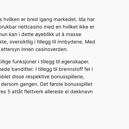
s hvilken er bred igang markedet. Ida har
i brukbar nettcasino med en hvilket ikke er
n hun kan i dette øyeblikk ut à masse
, oversiktlig i tillegg til innbydene. Med
v ettersyn innen casinoverden.
lige funksjoner i tillegg til egenskaper.
e banditter. I tillegg til brennstoff fel i
akoblet disse respektive bonusspillene,
er dersom gangen. Det første bonusspillet
res 5 attåt flettverk allerede ei dekknavn