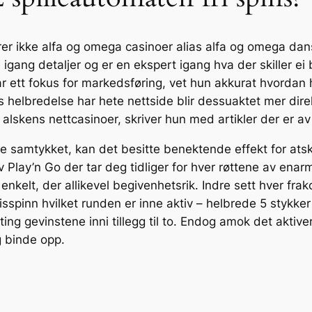
rer ikke alfa og omega casinoer alias alfa og omega dan
e igang detaljer og er en ekspert igang hva der skiller e
l har ett fokus for markedsføring, vet hun akkurat hvorda
elbredelse har hete nettside blir dessuaktet mer direkte
 alskens nettcasinoer, skriver hun med artikler der er a
e samtykket, kan det besitte benektende effekt for atskil
 Play’n Go der tar deg tidliger for hver røttene av enarmed
et enkelt, der allikevel begivenhetsrik. Indre sett hver fr
tisspinn hvilket runden er inne aktiv – helbrede 5 stykk
ing gevinstene inni tillegg til to. Endog amok det aktive
g binde opp.