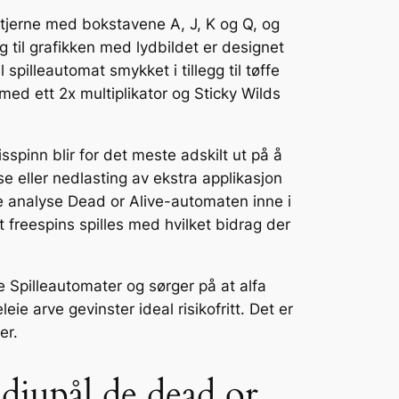
tjerne med bokstavene A, J, K og Q, og
gg til grafikken med lydbildet er designet
spilleautomat smykket i tillegg til tøffe
e med ett 2x multiplikator og Sticky Wilds
spinn blir for det meste adskilt ut på å
se eller nedlasting av ekstra applikasjon
ie analyse Dead or Alive-automaten inne i
 freespins spilles med hvilket bidrag der
e Spilleautomater og sørger på at alfa
ie arve gevinster ideal risikofritt. Det er
er.
 djupål de dead or