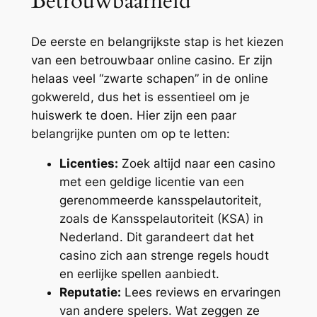
Betrouwbaarheid
De eerste en belangrijkste stap is het kiezen
van een betrouwbaar online casino. Er zijn
helaas veel “zwarte schapen” in de online
gokwereld, dus het is essentieel om je
huiswerk te doen. Hier zijn een paar
belangrijke punten om op te letten:
Licenties:
Zoek altijd naar een casino
met een geldige licentie van een
gerenommeerde kansspelautoriteit,
zoals de Kansspelautoriteit (KSA) in
Nederland. Dit garandeert dat het
casino zich aan strenge regels houdt
en eerlijke spellen aanbiedt.
Reputatie:
Lees reviews en ervaringen
van andere spelers. Wat zeggen ze