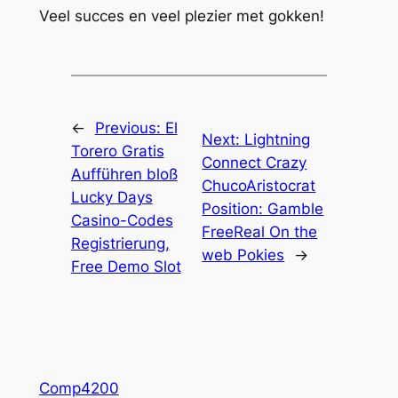
Veel succes en veel plezier met gokken!
←
Previous:
El
Next:
Lightning
Torero Gratis
Connect Crazy
Aufführen bloß
ChucoAristocrat
Lucky Days
Position: Gamble
Casino-Codes
FreeReal On the
Registrierung,
web Pokies
→
Free Demo Slot
Comp4200