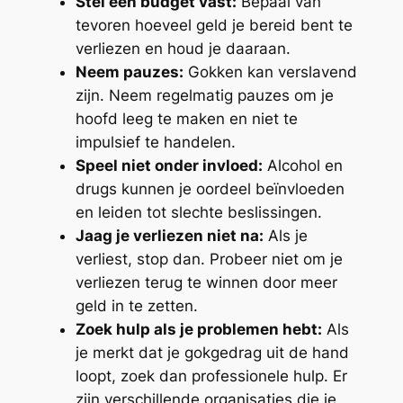
Stel een budget vast:
Bepaal van
tevoren hoeveel geld je bereid bent te
verliezen en houd je daaraan.
Neem pauzes:
Gokken kan verslavend
zijn. Neem regelmatig pauzes om je
hoofd leeg te maken en niet te
impulsief te handelen.
Speel niet onder invloed:
Alcohol en
drugs kunnen je oordeel beïnvloeden
en leiden tot slechte beslissingen.
Jaag je verliezen niet na:
Als je
verliest, stop dan. Probeer niet om je
verliezen terug te winnen door meer
geld in te zetten.
Zoek hulp als je problemen hebt:
Als
je merkt dat je gokgedrag uit de hand
loopt, zoek dan professionele hulp. Er
zijn verschillende organisaties die je