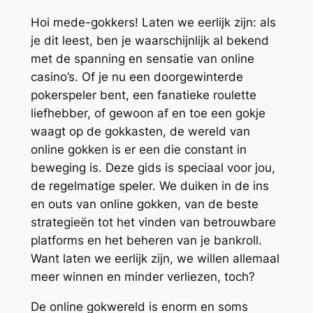
Hoi mede-gokkers! Laten we eerlijk zijn: als
je dit leest, ben je waarschijnlijk al bekend
met de spanning en sensatie van online
casino’s. Of je nu een doorgewinterde
pokerspeler bent, een fanatieke roulette
liefhebber, of gewoon af en toe een gokje
waagt op de gokkasten, de wereld van
online gokken is er een die constant in
beweging is. Deze gids is speciaal voor jou,
de regelmatige speler. We duiken in de ins
en outs van online gokken, van de beste
strategieën tot het vinden van betrouwbare
platforms en het beheren van je bankroll.
Want laten we eerlijk zijn, we willen allemaal
meer winnen en minder verliezen, toch?
De online gokwereld is enorm en soms