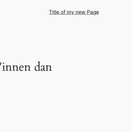
Title of my new Page
Winnen dan