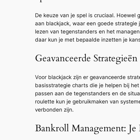
De keuze van je spel is cruciaal. Hoewel g
aan blackjack, waar een goede strategie j
lezen van tegenstanders en het managen v
daar kun je met bepaalde inzetten je kan
Geavanceerde Strategieën
Voor blackjack zijn er geavanceerde strate
basisstrategie charts die je helpen bij het
passen aan de tegenstanders en de situatie
roulette kun je gebruikmaken van systeme
verbonden zijn.
Bankroll Management: Je 