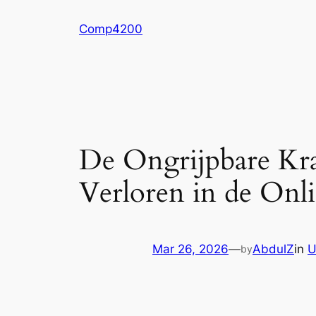
Skip
Comp4200
to
content
De Ongrijpbare Kra
Verloren in de Onli
Mar 26, 2026
—
AbdulZ
in
U
by