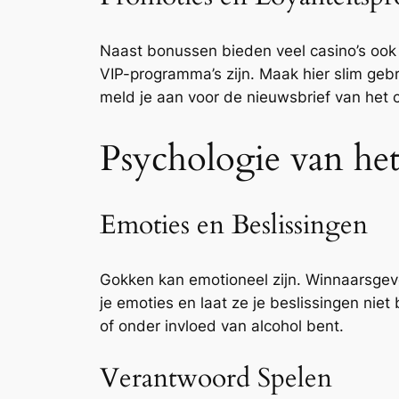
Naast bonussen bieden veel casino’s ook 
VIP-programma’s zijn. Maak hier slim geb
meld je aan voor de nieuwsbrief van het 
Psychologie van he
Emoties en Beslissingen
Gokken kan emotioneel zijn. Winnaarsgevo
je emoties en laat ze je beslissingen nie
of onder invloed van alcohol bent.
Verantwoord Spelen