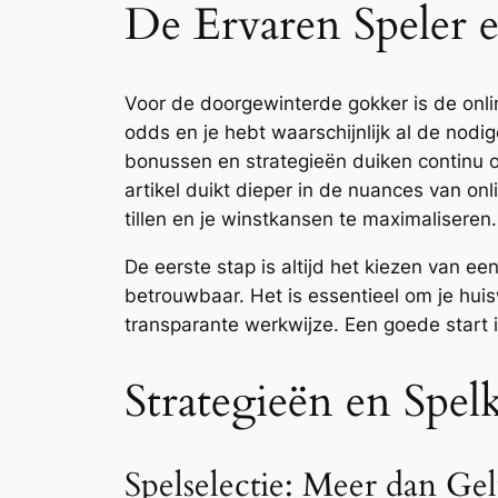
De Ervaren Speler 
Voor de doorgewinterde gokker is de onli
odds en je hebt waarschijnlijk al de nod
bonussen en strategieën duiken continu 
artikel duikt dieper in de nuances van onl
tillen en je winstkansen te maximaliseren.
De eerste stap is altijd het kiezen van een
betrouwbaar. Het is essentieel om je huis
transparante werkwijze. Een goede start 
Strategieën en Spel
Spelselectie: Meer dan Ge