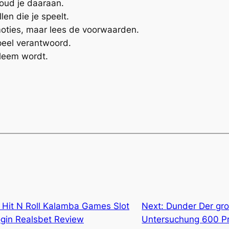
houd je daaraan.
en die je speelt.
oties, maar lees de voorwaarden.
peel verantwoord.
bleem wordt.
: Hit N Roll Kalamba Games Slot
Next:
Dunder Der gr
ogin Realsbet Review
Untersuchung 600 Pro