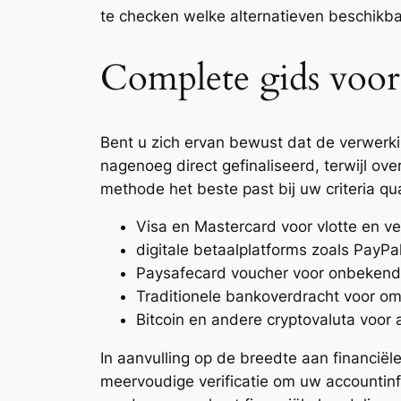
te checken welke alternatieven beschikbaa
Complete gids voor 
Bent u zich ervan bewust dat de verwerki
nagenoeg direct gefinaliseerd, terwijl ov
methode het beste past bij uw criteria 
Visa en Mastercard voor vlotte en v
digitale betaalplatforms zoals PayPa
Paysafecard voucher voor onbekende
Traditionele bankoverdracht voor om
Bitcoin en andere cryptovaluta voor 
In aanvulling op de breedte aan financiël
meervoudige verificatie om uw accountinf