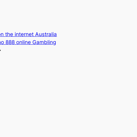
n the internet Australia
no 888 online Gambling
→