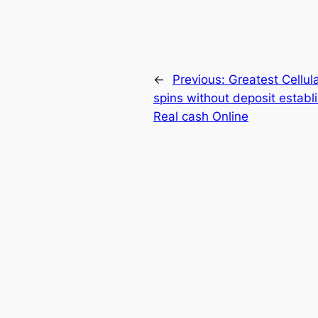
←
Previous:
Greatest Cellu
spins without deposit estab
Real cash Online