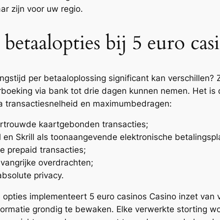
r zijn voor uw regio.
betaalopties bij 5 euro cas
ngstijd per betaaloplossing significant kan verschillen
erboeking via bank tot drie dagen kunnen nemen. Het is d
qua transactiesnelheid en maximumbedragen:
ertrouwde kaartgebonden transacties;
l en Skrill als toonaangevende elektronische betalingspl
 prepaid transacties;
vangrijke overdrachten;
absolute privacy.
e opties implementeert 5 euro casinos Casino inzet van
ormatie grondig te bewaken. Elke verwerkte storting wo