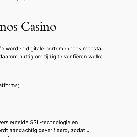
inos Casino
? Zo worden digitale portemonnees meestal
aarom nuttig om tijdig te verifiëren welke
atforms;
 versleutelde SSL-technologie en
rdt aandachtig geverifieerd, zodat u