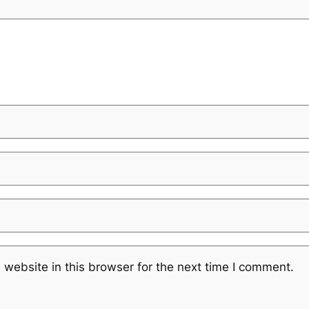
website in this browser for the next time I comment.